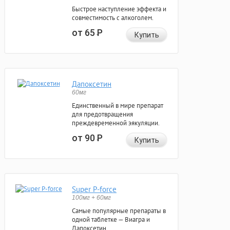
Быстрое наступление эффекта и
совместимость с алкоголем.
от 65
Р
Купить
Дапоксетин
60мг
Единственный в мире препарат
для предотвращения
преждевременной эякуляции.
от 90
Р
Купить
Super P-force
100мг + 60мг
Самые популярные препараты в
одной таблетке — Виагра и
Дапоксетин.