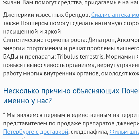
жизни. Вам помогут средства, придагаемые на на
Дженерики известных брендов:
Сиалис аптека м
также Попперсы помогут сделать интимную стор
насыщенной и яркой
Синтетические гормоны роста
: Динатроп, Ансомо
энергии спортсменам и решат проблемы лишнего
БАДы и препараты:
Tribulus terrestris, Мориамин
повысят выносливость организма, вернут утрачен
работу многих внутренних органов, омолодят кожу
Несколько причино объясняющих Поче
именно у нас?
* Мы являемся первым и единственным на терри
представителем по продаже препаратов дженер
Петербурге с доставкой
, силденафила
,
Фильм шпа