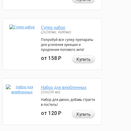
Супер набор
(2х160мг, 4х80мг)
Попробуй все супер препараты
для усиления эрекции и
продления полового акта!
от 158
Р
Купить
Набор для влюбленных
(10х100 мг)
Набор для двоих, добавь страсти
в постель!
от 120
Р
Купить