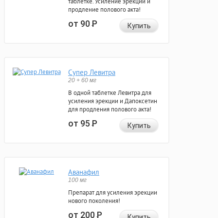
таблетке. Усиление эрекции и
продление полового акта!
от 90
Р
Купить
Супер Левитра
20 + 60 мг
В одной таблетке Левитра для
усиления эрекции и Дапоксетин
для продления полового акта!
от 95
Р
Купить
Аванафил
100 мг
Препарат для усиления эрекции
нового поколения!
от 200
Р
Купить