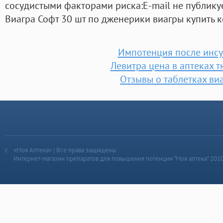
сосудистыми факторами риска:E-mail не публику
Виагра Софт 30 шт по дженерики виагры купить к
Импотенция после инсу
Левитра цена в аптеках 
Отзывы о таблетках ви
«Моя Аптека» | Все права защищены
Интернет-магазин препаратов для повышения потенции “Моя аптека” 201