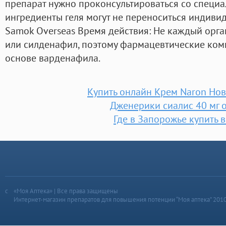
препарат нужно проконсультироваться со специа
ингредиенты геля могут не переноситься индиви
Samok Overseas Время действия: Не каждый орга
или силденафил, поэтому фармацевтические ком
основе варденафила.
Купить онлайн Крем Naron Но
Дженерики сиалис 40 мг 
Где в Запорожье купить 
«Моя Аптека» | Все права защищены
Интернет-магазин препаратов для повышения потенции “Моя аптека” 201