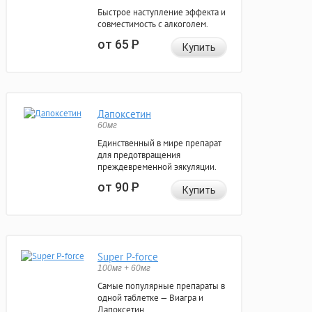
Быстрое наступление эффекта и
совместимость с алкоголем.
от 65
Р
Купить
Дапоксетин
60мг
Единственный в мире препарат
для предотвращения
преждевременной эякуляции.
от 90
Р
Купить
Super P-force
100мг + 60мг
Самые популярные препараты в
одной таблетке — Виагра и
Дапоксетин.