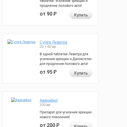
таблетке. Усиление эрекции и
продление полового акта!
от 90
Р
Купить
Супер Левитра
20 + 60 мг
В одной таблетке Левитра для
усиления эрекции и Дапоксетин
для продления полового акта!
от 95
Р
Купить
Аванафил
100 мг
Препарат для усиления эрекции
нового поколения!
от 200
Р
Купить