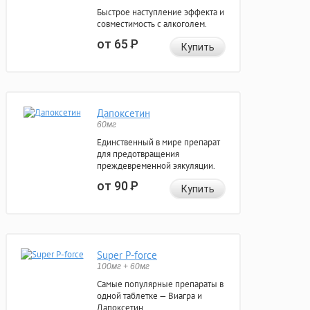
Быстрое наступление эффекта и
совместимость с алкоголем.
от 65
Р
Купить
Дапоксетин
60мг
Единственный в мире препарат
для предотвращения
преждевременной эякуляции.
от 90
Р
Купить
Super P-force
100мг + 60мг
Самые популярные препараты в
одной таблетке — Виагра и
Дапоксетин.