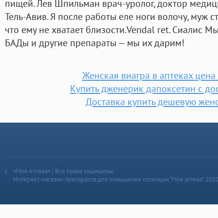
пищей. Лев Шпильман врач-уролог, доктор медици
Тель-Авив. Я после работы еле ноги волочу, муж с
что ему не хватает близости.Vendal ret. Сиалис М
БАДы и другие препараты — мы их дарим!
Женская виагра в аптеках цена
Купить дженерик дапоксетин с д
Доставка купить дешевую женс
«Моя Аптека» | Все права защищены
Интернет-магазин препаратов для повышения потенции “Моя аптека” 201