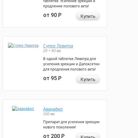
таблетке. Усиление эрекции и
продление полового акта!
от 90
Р
Купить
Супер Левитра
20 + 60 мг
В одной таблетке Левитра для
усиления эрекции и Дапоксетин
для продления полового акта!
от 95
Р
Купить
Аванафил
100 мг
Препарат для усиления эрекции
нового поколения!
от 200
Р
Купить