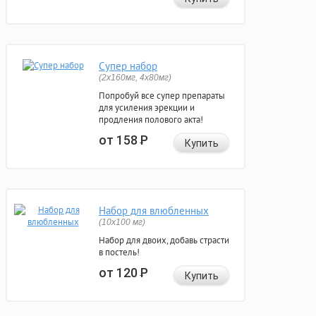
Супер набор
(2х160мг, 4х80мг)
Попробуй все супер препараты
для усиления эрекции и
продления полового акта!
от 158
Р
Купить
Набор для влюбленных
(10х100 мг)
Набор для двоих, добавь страсти
в постель!
от 120
Р
Купить