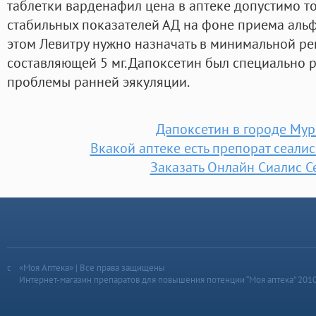
таблетки варденафил цена в аптеке допустимо т
стабильных показателей АД на фоне приема аль
этом Левитру нужно назначать в минимальной р
составляющей 5 мг. Дапоксетин был специально 
проблемы ранней эякуляции.
Дапоксетин в городе Му
Вкакой аптеке есть препорат сеалис
Заказать Онлайн Сиалис 
«Моя Аптека» | Все права защищены
Интернет-магазин препаратов для повышения потенции “Моя аптека” 201