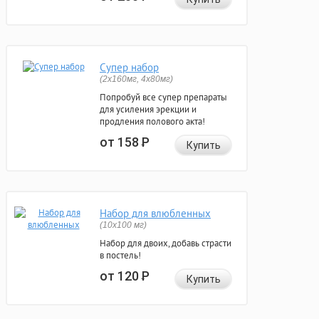
Супер набор
(2х160мг, 4х80мг)
Попробуй все супер препараты
для усиления эрекции и
продления полового акта!
от 158
Р
Купить
Набор для влюбленных
(10х100 мг)
Набор для двоих, добавь страсти
в постель!
от 120
Р
Купить