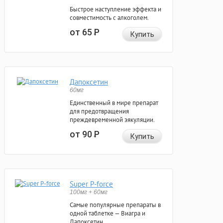
Быстрое наступление эффекта и
совместимость с алкоголем.
от 65
Р
Купить
Дапоксетин
60мг
Единственный в мире препарат
для предотвращения
преждевременной эякуляции.
от 90
Р
Купить
Super P-force
100мг + 60мг
Самые популярные препараты в
одной таблетке — Виагра и
Дапоксетин.