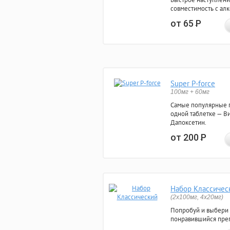
совместимость с ал
от 65
Р
Super P-force
100мг + 60мг
Самые популярные 
одной таблетке — Ви
Дапоксетин.
от 200
Р
Набор Классичес
(2x100мг, 4x20мг)
Попробуй и выбери
понравившийся преп