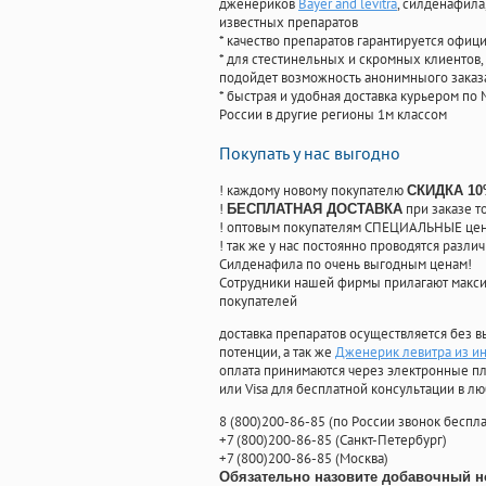
дженериков
Bayer and levitra
, силденафила
известных препаратов
* качество препаратов гарантируется офи
* для стестинельных и скромных клиентов,
подойдет возможность анонимныого заказа
* быстрая и удобная доставка курьером по 
России в другие регионы 1м классом
Покупать у нас выгодно
! каждому новому покупателю
СКИДКА 1
!
при заказе т
БЕСПЛАТНАЯ ДОСТАВКА
! оптовым покупателям СПЕЦИАЛЬНЫЕ цены
! так же у нас постоянно проводятся раз
Силденафила по очень выгодным ценам!
Cотрудники нашей фирмы прилагают макси
покупателей
доставка препаратов осуществляется без в
потенции, а так же
Дженерик левитра из и
оплата принимаются через электронные пл
или Visa для бесплатной консультации в л
8
(800
)200-86-85
(
по России звонок беспла
+7
(800
)200-86-85
(
Санкт-Петербург)
+7
(800
)200-86-85
(
Москва)
Обязательно назовите добавочный н