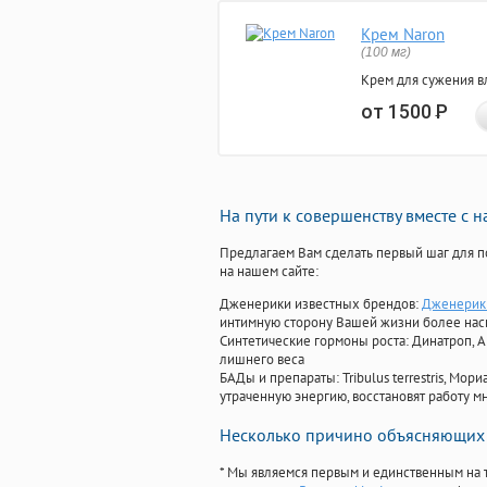
Крем Naron
(100 мг)
Крем для сужения в
от 1500
Р
На пути к совершенству вместе с 
Предлагаем Вам сделать первый шаг для п
на нашем сайте:
Дженерики известных брендов:
Дженерик 
интимную сторону Вашей жизни более на
Синтетические гормоны роста
: Динатроп, 
лишнего веса
БАДы и препараты:
Tribulus terrestris, М
утраченную энергию, восстановят работу мн
Несколько причино объясняющих 
* Мы являемся первым и единственным на 