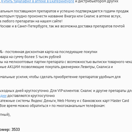
,
Купить тадалафил в аптеке в Екатеринбурге
и дистрибьютором других
циальным поставщиком препаратов и успешно подтверждается годами продаж
 которым трудно произнести название Виагра или Сиалис в аптеке вслух,
 любого препаратан на нашем сайте!
Москве и в Санкт-Петербурге, так же возможна доставка препаратов почтой
- постоянная дисконтная карта на последующие покупки
0%
овара на сумму более 5 тысяч рублей
 на мелкооптовые партии препарата с возможностью выписки товарного чек
личные АКЦИИ позволяющие покупать дженерики Левитры, Сиалиса и
мальные усилия, чтобы сделать приобретение препаратов удобным для
ыходных дней круглосуточно. Для VIP клиентов: Сиалис и другие препараты дл
ндии
доставляются круглосуточно
атежные системы Яндекс Деньги, Web Money и с банковских карт Master Card
юбое время можно обратиться
»
по многоканальным телефонам:
тный),
омер: 3533