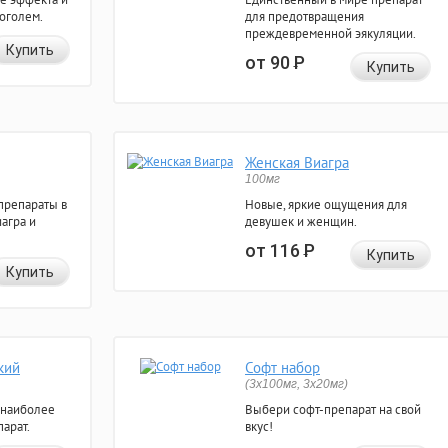
коголем.
для предотвращения
преждевременной эякуляции.
Купить
от 90
Р
Купить
Женская Виагра
100мг
препараты в
Новые, яркие ощущения для
агра и
девушек и женщин.
от 116
Р
Купить
Купить
кий
Софт набор
(3x100мг, 3x20мг)
 наиболее
Выбери софт-препарат на свой
арат.
вкус!