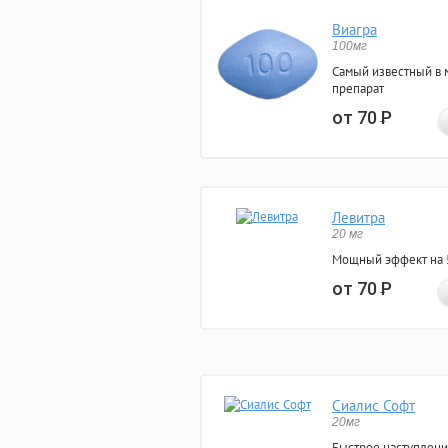
Виагра
100мг
Самый известный в 
препарат
от 70
Р
Левитра
20 мг
Мощный эффект на 5
от 70
Р
Сиалис Софт
20мг
Быстрое наступлени