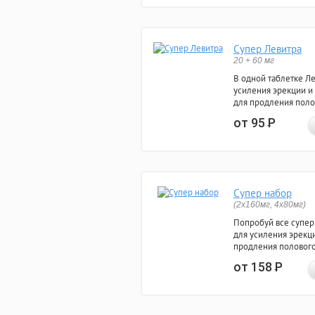
Супер Левитра
20 + 60 мг
В одной таблетке Л
усиления эрекции и
для продления поло
от 95
Р
Супер набор
(2х160мг, 4х80мг)
Попробуй все супер
для усиления эрекц
продления полового
от 158
Р