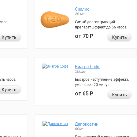
Сиалис
20 мг
мире
Самый долгоиграющий
препарат. Эффект до 36 часов.
от 70
Р
Купить
Купить
Виагра Софт
100мг
ть часов.
Быстрое наступление эффекта,
уже через 20 минут.
Купить
от 65
Р
Купить
Дапоксетин
60мг
е эффекта и
Единственный в мире препарат