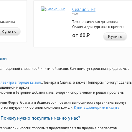
Сиалис 5 мг
5мг
лагалища
Терапевтическая дозировка
Сиалиса для курсового приема
Купить
от 60
Р
Купить
нами
олноценной счастливой инитмной жизни. Вам помогут средства, придагаемые
левитра в городе кызыл
, Левитра и Сиалис, а также Попперсы помогут сделать
сыщенной и яркой
Ансомон и Гетропин добавят силы, энергии спортсменам и решат проблемы
ориамин Форте, Guarana и Экдистерон повысят выносливость организма, вернут
огих внутренних органов, омолодят кожу, и,
Купить дженерики в калуге
.
Почему нужно покупать именно у нас?
территории России торговым представителем по продаже препаратов