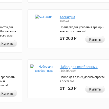
Аванафил
100 мг
евитра для
Препарат для усиления эрекции
 Дапоксетин
нового поколения!
вого акта!
от 200
Р
Купить
Купить
Набор для влюбленных
(10х100 мг)
 препараты
Набор для двоих, добавь страсти
ии и
в постель!
 акта!
от 120
Р
Купить
Купить