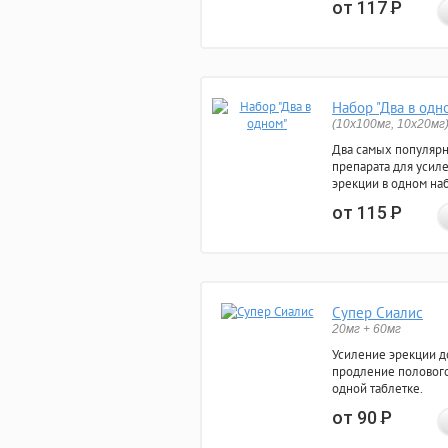
от 117
Р
Набор "Два в одн
(10x100мг, 10x20мг
Два самых популяр
препарата для усил
эрекции в одном на
от 115
Р
Супер Сиалис
20мг + 60мг
Усиление эрекции до
продление полового
одной таблетке.
от 90
Р