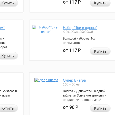
от 117
Р
Купить
Купить
ом"
Набор "Три в одном"
)
(10x100мг, 20x20мг)
ных
Большой набор из 3-х
ения
препаратов.
боре!
от 117
Р
Купить
Купить
Супер Виагра
100 + 60 мг
 36 часов и
Виагра и Дапоксетин в одной
 акта в
таблетке. Усиление эрекции и
продление полового акта!
от 90
Р
Купить
Купить