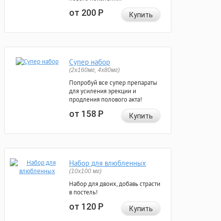
от 200
Р
Купить
Супер набор
(2х160мг, 4х80мг)
Попробуй все супер препараты
для усиления эрекции и
продления полового акта!
от 158
Р
Купить
Набор для влюбленных
(10х100 мг)
Набор для двоих, добавь страсти
в постель!
от 120
Р
Купить