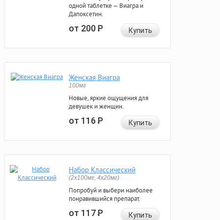
одной таблетке — Виагра и
Дапоксетин.
от 200
Р
Купить
Женская Виагра
100мг
Новые, яркие ощущения для
девушек и женщин.
от 116
Р
Купить
Набор Классический
(2x100мг, 4x20мг)
Попробуй и выбери наиболее
понравившийся препарат.
от 117
Р
Купить