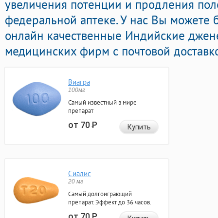
увеличения потенции и продления поло
федеральной аптеке. У нас Вы можете
онлайн качественные Индийские джен
медицинских фирм с почтовой доставко
Виагра
100мг
Самый известный в мире
препарат
от 70
Р
Купить
Сиалис
20 мг
Самый долгоиграющий
препарат. Эффект до 36 часов.
от 70
Р