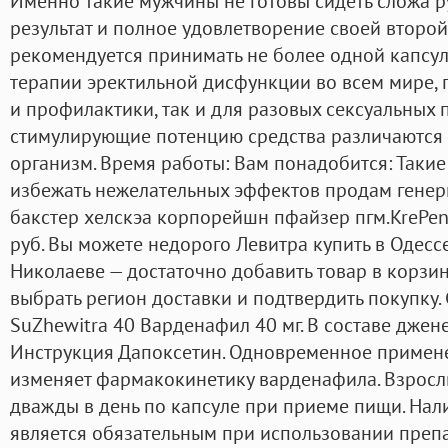
Именно такие мужчины не готовы сидеть сложа р
результат и полное удовлетворение своей второй
рекомендуется принимать не более одной капсул
терапии эректильной дисфункции во всем мире, 
и профилактики, так и для разовых сексуальных
стимулирующие потенцию средства различаются 
организм. Время работы: Вам понадобится: Таки
избежать нежелательных эффектов продам генери
бакстер хелскэа корпорейшн пфайзер пгм.KrePeno
руб. Вы можете недорого Левитра купить в Одессе
Николаеве — достаточно добавить товар в корзину
выбрать регион доставки и подтвердить покупку. 
SuZhewitra 40 Варденафил 40 мг. В составе джен
Инструкция Дапоксетин. Одновременное примен
изменяет фармакокинетику варденафила. Взросл
дважды в день по капсуле при приеме пищи. Нал
является обязательным при использовании препар