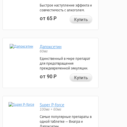
Быстрое наступление эффекта и
совместимость с алкоголем.
от 65
Р
Купить
Дапоксетин
60мг
Единственный в мире препарат
для предотвращения
преждевременной эякуляции.
от 90
Р
Купить
Super P-force
100мг + 60мг
Самые популярные препараты в
одной таблетке — Виагра и
Дапоксетин.