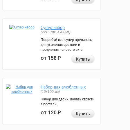
Супер набор
(2х160мг, 4х80мг)
Попробуй все супер препараты
для усиления эрекции и
продления полового акта!
от 158
Р
Купить
Набор для влюбленных
(10х100 мг)
Набор для двоих, добавь страсти
в постель!
от 120
Р
Купить