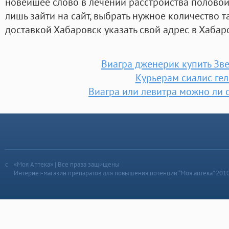
новейшее слово в лечении расстройства половой
лишь зайти на сайт, выбрать нужное количество та
доставкой Хабаровск указать свой адрес в Хабар
Виагра дженерик купить Зв
Курьерам сиалис гел
Виагра или левитра можно ли 
«Моя Аптека» | Все права защищены
Интернет-магазин препаратов для повышения потенции “Моя аптека” 201