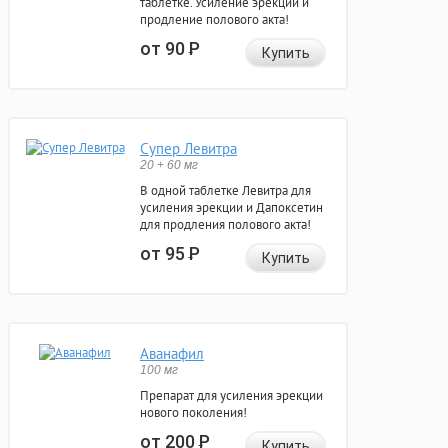
таблетке. Усиление эрекции и
продление полового акта!
от 90
Р
Купить
Супер Левитра
20 + 60 мг
В одной таблетке Левитра для
усиления эрекции и Дапоксетин
для продления полового акта!
от 95
Р
Купить
Аванафил
100 мг
Препарат для усиления эрекции
нового поколения!
от 200
Р
Купить