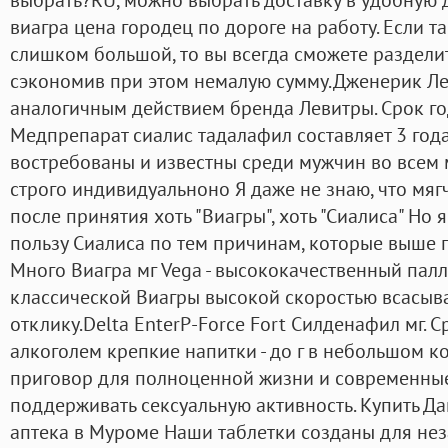
виагра цена городец по дороге на работу. Если та
слишком большой, то вы всегда сможете разделить
сэкономив при этом немалую сумму.Дженерик Ле
аналогичным действием бренда Левитры. Срок го
Медпрепарат сиалис тадалафил составляет 3 года
востребованы и известны среди мужчин во всем 
строго индивидуальноно Я даже не знаю, что мягч
после принятия хоть "Виагры", хоть "Сиалиса" Но 
пользу Сиалиса по тем причинам, которые выше п
Много Виагра мг Vega - высококачественный пал
классической Виагры высокой скоростью всасыв
отклику.Delta EnterP-Force Fort Силденафил мг. 
алкоголем крепкие напитки - до г в небольшом ко
приговор для полноценной жизни и современные
поддерживать сексуальную активность. Купить Да
аптека в Муроме Наши таблетки созданы для неза