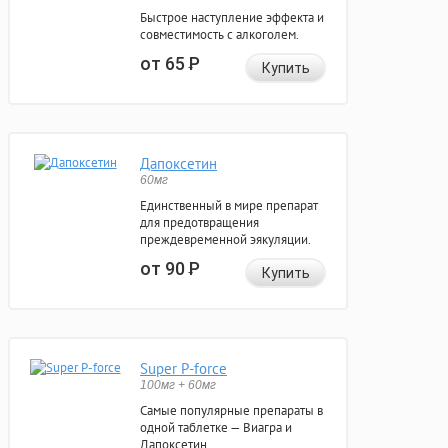
Быстрое наступление эффекта и
совместимость с алкоголем.
от 65
Р
Купить
Дапоксетин
60мг
Единственный в мире препарат
для предотвращения
преждевременной эякуляции.
от 90
Р
Купить
Super P-force
100мг + 60мг
Самые популярные препараты в
одной таблетке — Виагра и
Дапоксетин.