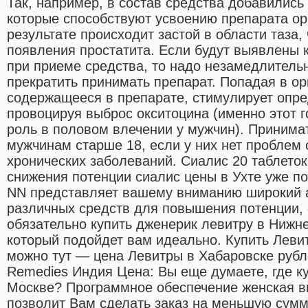
Так, например, в состав средства добавилис
которые способствуют усвоению препарата о
результате происходит застой в области таза,
появления простатита. Если будут выявлены 
при приеме средства, то надо незамедлительн
прекратить принимать препарат. Попадая в ор
содержащееся в препарате, стимулирует опре
провоцируя выброс окситоцина (именно этот 
роль в половом влечении у мужчин). Принима
мужчинам старше 18, если у них нет проблем
хронических заболеваний. Сиалис 20 таблеток 
снижения потенции сиалис цены в Ухте уже пос
NN представляет вашему вниманию широкий 
различных средств для повышения потенции, 
обязательно купить дженерик левитру в Нижн
который подойдет вам идеально. Купить Левит
можно тут — цена Левитры в Хабаровске рубле
Remedies Индия Цена: Вы еще думаете, где к
Москве? Программное обеспечение женская в
позволит Вам сделать заказ на меньшую сумм