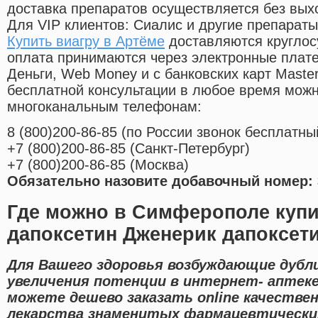
доставка препаратов осуществляется без вых
Для VIP клиентов: Сиалис и другие препараты
Купить виагру в Артёме
доставляются круглос
оплата принимаются через электронные плат
Деньги, Web Money и с банковских карт Master
бесплатной консультации в любое время мож
многоканальным телефонам:
8
(800
)200-86-85
(
по России звонок бесплатны
+7
(800
)200-86-85
(
Санкт-Петербург)
+7
(800
)200-86-85
(
Москва)
Обязательно назовите добавочный номер: 
Где можно в Симферополе купи
дапоксетин Дженерик дапоксети
Для Вашего здоровья возбуждающие дубл
увеличения потенции в интернет- аптеке
можете дешево заказать online качестве
лекарства знаменитых фармацевтических