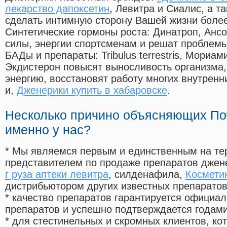
лекарство дапоксетин
, Левитра и Сиалис, а т
сделать интимную сторону Вашей жизни боле
Синтетические гормоны роста
: Динатроп, Анс
силы, энергии спортсменам и решат проблем
БАДы и препараты:
Tribulus terrestris, Мориа
Экдистерон повысят выносливость организма,
энергию, восстановят работу многих внутренн
и,
Дженерики купить в хабаровске
.
Несколько причино объясняющих По
именно у нас?
* Мы являемся первым и единственным на те
представителем по продаже препаратов дже
г руза аптеки левитра
, силденафила
,
Космети
дистрибьютором других известных препарато
* качество препаратов гарантируется офици
препаратов и успешно подтверждается годам
* для стестинельных и скромных клиентов, ко