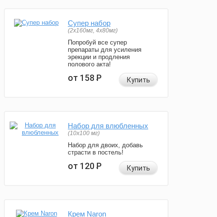
Супер набор
(2х160мг, 4х80мг)
Попробуй все супер
препараты для усиления
эрекции и продления
полового акта!
от 158
Р
Купить
Набор для влюбленных
(10х100 мг)
Набор для двоих, добавь
страсти в постель!
от 120
Р
Купить
Крем Naron