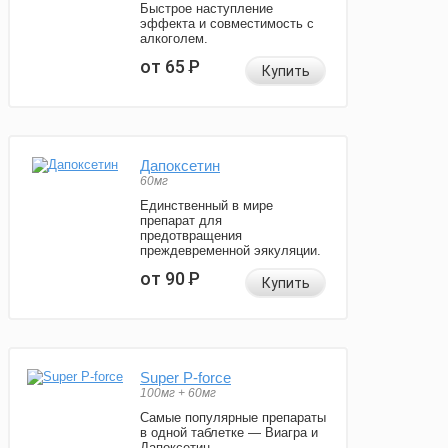
Быстрое наступление
эффекта и совместимость с
алкоголем.
от 65
Р
Купить
Дапоксетин
60мг
Единственный в мире
препарат для
предотвращения
преждевременной эякуляции.
от 90
Р
Купить
Super P-force
100мг + 60мг
Самые популярные препараты
в одной таблетке — Виагра и
Дапоксетин.