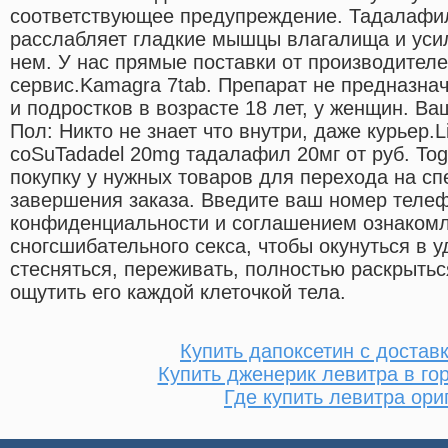
соответствующее предупреждение. Тадалафил
расслабляет гладкие мышцы влагалища и уси
нем. У нас прямые поставки от производителе
сервис.Kamagra 7tab. Препарат не предназна
и подростков в возрасте 18 лет, у женщин. В
Пол: Никто не знает что внутри, даже курьер.L
coSuTadadel 20mg тадалафил 20мг от руб. Tog
покупку у нужных товаров для перехода на с
завершения заказа. Введите ваш номер теле
конфиденциальности и соглашением ознакомл
сногсшибательного секса, чтобы окунуться в 
стесняться, переживать, полностью раскрытьс
ощутить его каждой клеточкой тела.
Купить дапоксетин с достав
Купить дженерик левитра в го
Где купить левитра ори