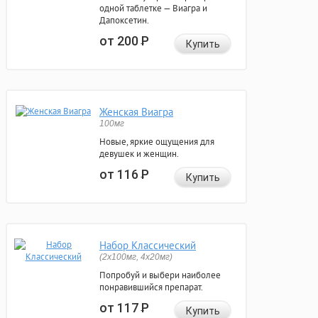
одной таблетке — Виагра и
Дапоксетин.
от 200
Р
Купить
Женская Виагра
100мг
Новые, яркие ощущения для
девушек и женщин.
от 116
Р
Купить
Набор Классический
(2x100мг, 4x20мг)
Попробуй и выбери наиболее
понравившийся препарат.
от 117
Р
Купить