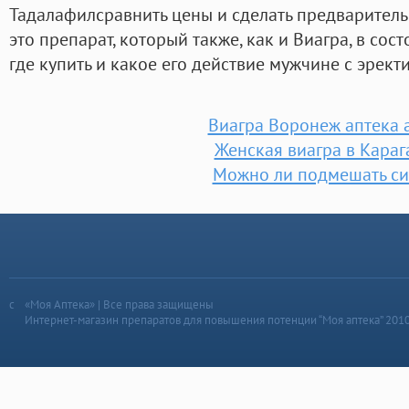
Тадалафилсравнить цены и сделать предваритель
это препарат, который также, как и Виагра, в сос
где купить и какое его действие мужчине с эрек
Виагра Воронеж аптека 
Женская виагра в Караг
Можно ли подмешать си
«Моя Аптека» | Все права защищены
Интернет-магазин препаратов для повышения потенции “Моя аптека” 201