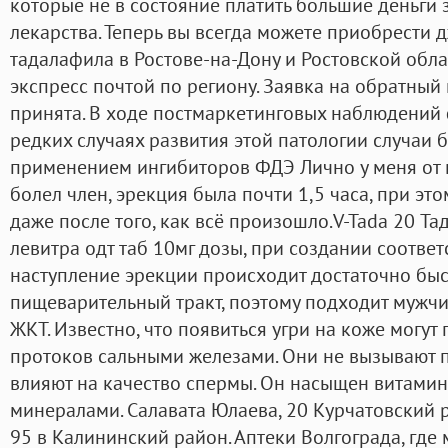
которые не в состояние платить большие деньги 
лекарства. Теперь вы всегда можете приобрести 
тадалафила в Ростове-на-Дону и Ростовской обла
экспресс почтой по региону. Заявка на обратный 
принята. В ходе постмаркетинговых наблюдений
редких случаях развития этой патологии случаи 
применением ингибиторов ФДЭ Лично у меня от
болел член, эрекция была почти 1,5 часа, при эт
даже после того, как всё произошло.V-Tada 20 Та
левитра одт таб 10мг дозы, при создании соотве
наступление эрекции происходит достаточно бы
пищеварительный тракт, поэтому подходит мужч
ЖКТ. Известно, что появиться угри на коже могут
протоков сальными железами. Они не вызывают 
влияют на качество спермы. Он насыщен витами
минералами. Салавата Юлаева, 20 Курчатовский 
95 в Калининский район. Аптеки Волгограда, где