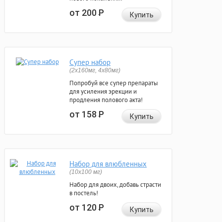
от 200
Р
Купить
Супер набор
(2х160мг, 4х80мг)
Попробуй все супер препараты
для усиления эрекции и
продления полового акта!
от 158
Р
Купить
Набор для влюбленных
(10х100 мг)
Набор для двоих, добавь страсти
в постель!
от 120
Р
Купить