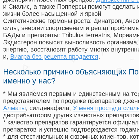
и Сиалис, а также Попперсы помогут сделать
жизни более насыщенной и яркой
Синтетические гормоны роста
: Динатроп, Анс
силы, энергии спортсменам и решат проблем
БАДы и препараты:
Tribulus terrestris, Мориа
Экдистерон повысят выносливость организма,
энергию, восстановят работу многих внутренн
и,
Виагра без рецепта продается
.
Несколько причино объясняющих По
именно у нас?
* Мы являемся первым и единственным на те
представителем по продаже препаратов дже
Алматы
, силденафила
,
У меня простуда сиал
дистрибьютором других известных препарато
* качество препаратов гарантируется офици
препаратов и успешно подтверждается годам
* для стестинельных и скромных клиентов, ко