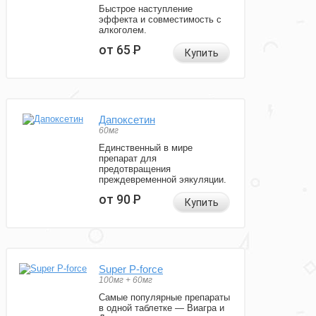
Быстрое наступление
эффекта и совместимость с
алкоголем.
от 65
Р
Купить
Дапоксетин
60мг
Единственный в мире
препарат для
предотвращения
преждевременной эякуляции.
от 90
Р
Купить
Super P-force
100мг + 60мг
Самые популярные препараты
в одной таблетке — Виагра и