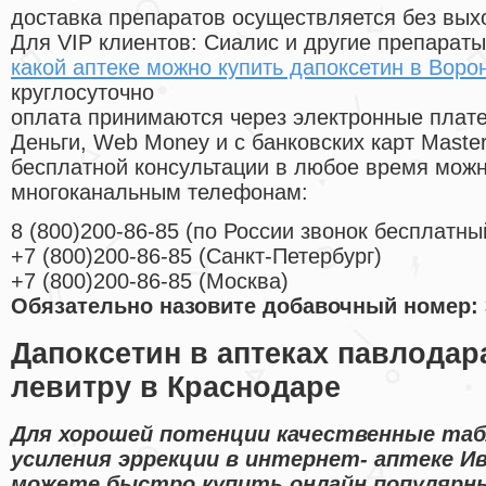
доставка препаратов осуществляется без вых
Для VIP клиентов: Сиалис и другие препараты
какой аптеке можно купить дапоксетин в Воро
круглосуточно
оплата принимаются через электронные плат
Деньги, Web Money и с банковских карт Master
бесплатной консультации в любое время мож
многоканальным телефонам:
8
(800
)200-86-85
(
по России звонок бесплатны
+7
(800
)200-86-85
(
Санкт-Петербург)
+7
(800
)200-86-85
(
Москва)
Обязательно назовите добавочный номер: 
Дапоксетин в аптеках павлодар
левитру в Краснодаре
Для хорошей потенции качественные та
усиления эррекции в интернет- аптеке И
можете быстро купить онлайн популярн