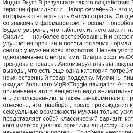
Индия Вкус: В результате такого воздействия
терапии фригидности. Набор семейный - это 
которые хотят испытать былую страсть. Силд
со знакомым фармацевтом, я решил попробов
Будьте уверены, что таблеток из него хватит 
Сиалис — наиболее востребованный и эффек
улучшения эрекции и восстановления нормаль
сиалис у мужчин всех возрастов. Нельзя упот
одновременно с нитратами. Виагра софт мг.
трендовые товары. Анализируя отзывы покупа
выводы, что есть еще одна категория потреби
некачественный товар-подделку. Мужчины пиш
ожидал большего.VigRXToggle navigation Апт
применения этого вещества надо внимательно
его использованию, а также ознакомиться с 
отмечено, что, наоборот, после прохождения 
сексуальные возможности мужчин только усил
представляет собой классический вариант, ко
кого имеется диагноз эректильная дисфункция
неуверенность в постели. Подобная невоспри