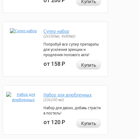
от 200
Р
Купить
Супер набор
(2х160мг, 4х80мг)
Попробуй все супер препараты
для усиления эрекции и
продления полового акта!
от 158
Р
Купить
Набор для влюбленных
(10х100 мг)
Набор для двоих, добавь страсти
в постель!
от 120
Р
Купить