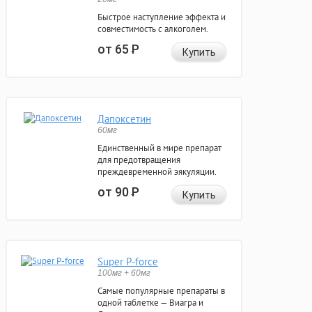
Быстрое наступление эффекта и
совместимость с алкоголем.
от 65
Р
Купить
Дапоксетин
60мг
Единственный в мире препарат
для предотвращения
преждевременной эякуляции.
от 90
Р
Купить
Super P-force
100мг + 60мг
Самые популярные препараты в
одной таблетке — Виагра и