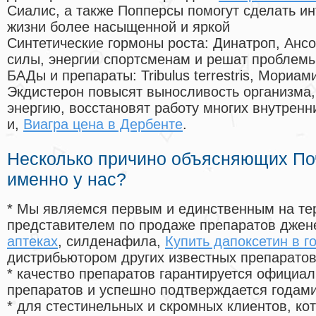
Сиалис, а также Попперсы помогут сделать и
жизни более насыщенной и яркой
Синтетические гормоны роста
: Динатроп, Анс
силы, энергии спортсменам и решат проблем
БАДы и препараты:
Tribulus terrestris, Мориа
Экдистерон повысят выносливость организма,
энергию, восстановят работу многих внутренн
и,
Виагра цена в Дербенте
.
Несколько причино объясняющих По
именно у нас?
* Мы являемся первым и единственным на те
представителем по продаже препаратов дже
аптеках
, силденафила
,
Купить дапоксетин в г
дистрибьютором других известных препарато
* качество препаратов гарантируется офици
препаратов и успешно подтверждается годам
* для стестинельных и скромных клиентов, ко