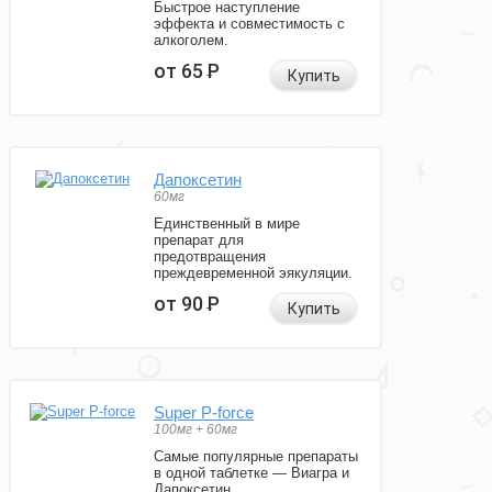
Быстрое наступление
эффекта и совместимость с
алкоголем.
от 65
Р
Купить
Дапоксетин
60мг
Единственный в мире
препарат для
предотвращения
преждевременной эякуляции.
от 90
Р
Купить
Super P-force
100мг + 60мг
Самые популярные препараты
в одной таблетке — Виагра и
Дапоксетин.