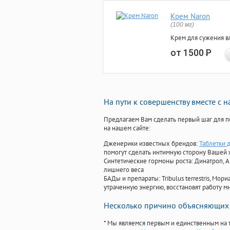
Крем Naron
(100 мг)
Крем для сужения в
от 1500
Р
На пути к совершенству вместе с 
Предлагаем Вам сделать первый шаг для п
на нашем сайте:
Дженерики известных брендов:
Таблетки 
помогут сделать интимную сторону Вашей
Синтетические гормоны роста
: Динатроп, 
лишнего веса
БАДы и препараты:
Tribulus terrestris, М
утраченную энергию, восстановят работу мн
Несколько причино объясняющих 
* Мы являемся первым и единственным на 