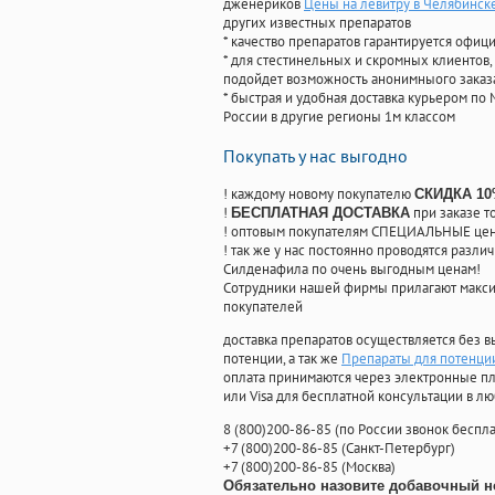
дженериков
Цены на левитру в Челябинск
других известных препаратов
* качество препаратов гарантируется офи
* для стестинельных и скромных клиентов,
подойдет возможность анонимныого заказа
* быстрая и удобная доставка курьером по 
России в другие регионы 1м классом
Покупать у нас выгодно
! каждому новому покупателю
СКИДКА 1
!
при заказе т
БЕСПЛАТНАЯ ДОСТАВКА
! оптовым покупателям СПЕЦИАЛЬНЫЕ цены
! так же у нас постоянно проводятся раз
Силденафила по очень выгодным ценам!
Cотрудники нашей фирмы прилагают макси
покупателей
доставка препаратов осуществляется без в
потенции, а так же
Препараты для потенци
оплата принимаются через электронные пл
или Visa для бесплатной консультации в л
8
(800
)200-86-85
(
по России звонок беспла
+7
(800
)200-86-85
(
Санкт-Петербург)
+7
(800
)200-86-85
(
Москва)
Обязательно назовите добавочный н