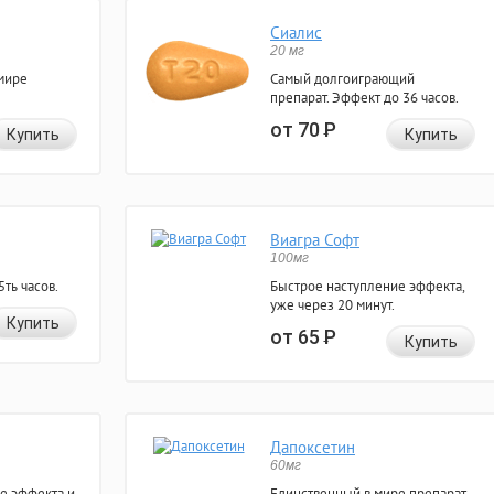
Сиалис
20 мг
мире
Самый долгоиграющий
препарат. Эффект до 36 часов.
от 70
Р
Купить
Купить
Виагра Софт
100мг
ть часов.
Быстрое наступление эффекта,
уже через 20 минут.
Купить
от 65
Р
Купить
Дапоксетин
60мг
е эффекта и
Единственный в мире препарат