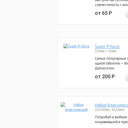
совместимость с ал
от 65
Р
Super P-force
100мг + 60мг
Самые популярные 
одной таблетке — Ви
Дапоксетин.
от 200
Р
Набор Классичес
(2x100мг, 4x20мг)
Попробуй и выбери
понравившийся преп