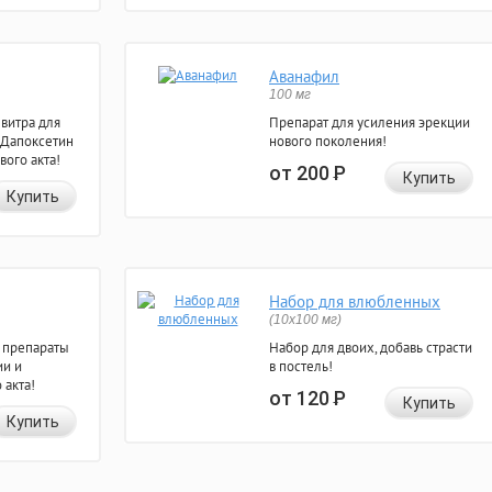
Аванафил
100 мг
евитра для
Препарат для усиления эрекции
 Дапоксетин
нового поколения!
вого акта!
от 200
Р
Купить
Купить
Набор для влюбленных
(10х100 мг)
 препараты
Набор для двоих, добавь страсти
ии и
в постель!
 акта!
от 120
Р
Купить
Купить