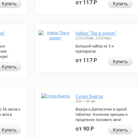
от 117
Р
Купить
Купить
ом"
Набор "Три в одном"
)
(10x100мг, 20x20мг)
ных
Большой набор из 3-х
ения
препаратов.
боре!
от 117
Р
Купить
Купить
Супер Виагра
100 + 60 мг
 36 часов и
Виагра и Дапоксетин в одной
 акта в
таблетке. Усиление эрекции и
продление полового акта!
от 90
Р
Купить
Купить