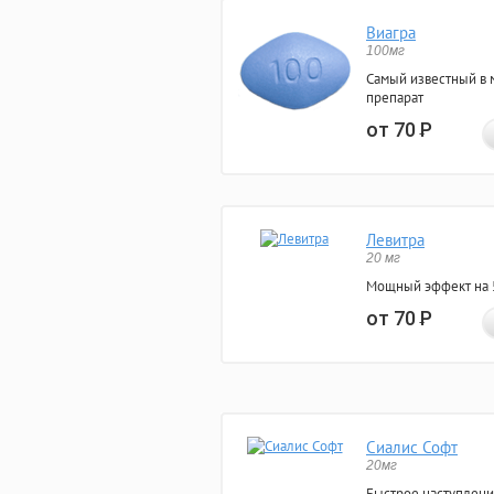
Виагра
100мг
Самый известный в 
препарат
от 70
Р
Левитра
20 мг
Мощный эффект на 5
от 70
Р
Сиалис Софт
20мг
Быстрое наступлени