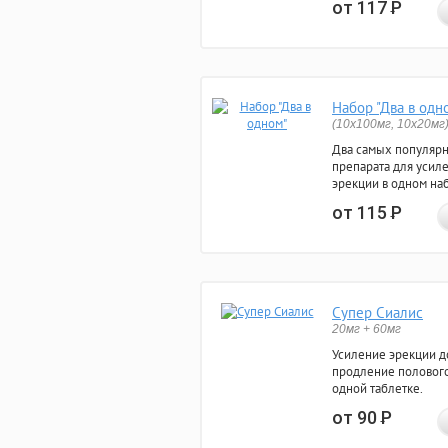
от 117
Р
Набор "Два в одн
(10x100мг, 10x20мг
Два самых популяр
препарата для усил
эрекции в одном на
от 115
Р
Супер Сиалис
20мг + 60мг
Усиление эрекции до
продление полового
одной таблетке.
от 90
Р