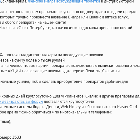
е
, силденафила
,
Женская виагра возбуждающие таблетки
и дистрибьютором
циальным поставщиком препаратов и успешно подтверждается годами продаж
 которым трудно произнести название Виагра или Сиалис в аптеке вслух,
 любого препаратан на нашем сайте!
Москве и в Санкт-Петербурге, так же возможна доставка препаратов почтой
- постоянная дисконтная карта на последующие покупки
0%
овара на сумму более 5 тысяч рублей
 на мелкооптовые партии препарата с возможностью выписки товарного чек
личные АКЦИИ позволяющие покупать дженерики Левитры, Сиалиса и
мальные усилия, чтобы сделать приобретение препаратов удобным для
ыходных дней круглосуточно. Для VIP клиентов: Сиалис и другие препараты дл
и левитра отзывы форум
доставляются круглосуточно
атежные системы Яндекс Деньги, Web Money и с банковских карт Master Card
юбое время можно обратиться
»
по многоканальным телефонам:
тный),
омер: 3533