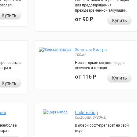
коголем.
для предотвращения
преждевременной эякуляции.
Купить
от 90
Р
Купить
Женская Виагра
100мг
препараты в
Новые, яркие ощущения для
агра и
девушек и женщин.
от 116
Р
Купить
Купить
кий
Софт набор
(3x100мг, 3x20мг)
 наиболее
Выбери софт-препарат на свой
арат.
вкус!