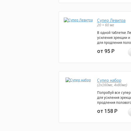
Супер Левитра
20 + 60 мг
В одной таблетке Л
усиления эрекции и
для продления поло
от 95
Р
Супер набор
(2х160мг, 4х80мг)
Попробуй все супер
для усиления эрекц
продления полового
от 158
Р