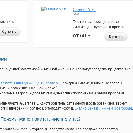
Сиалис 5 мг
5мг
лагалища
Терапевтическая дозировка
Сиалиса для курсового приема
Купить
от 60
Р
Купить
нами
олноценной счастливой инитмной жизни. Вам помогут средства, придагаемые
для потенции мужчин цены сеалекс
, Левитра и Сиалис, а также Попперсы
 жизни более насыщенной и яркой
Ансомон и Гетропин добавят силы, энергии спортсменам и решат проблемы
ориамин Форте, Guarana и Экдистерон повысят выносливость организма, вернут
огих внутренних органов, омолодят кожу, и,
Сиалис цена в Нижнем Новгороде
.
Почему нужно покупать именно у нас?
территории России торговым представителем по продаже препаратов