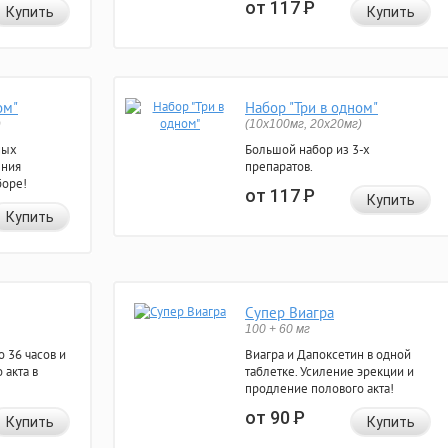
от 117
Р
Купить
Купить
ом"
Набор "Три в одном"
)
(10x100мг, 20x20мг)
ных
Большой набор из 3-х
ения
препаратов.
боре!
от 117
Р
Купить
Купить
Супер Виагра
100 + 60 мг
 36 часов и
Виагра и Дапоксетин в одной
 акта в
таблетке. Усиление эрекции и
продление полового акта!
от 90
Р
Купить
Купить