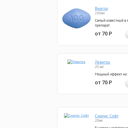
Виагра
100мг
Самый известный в 
препарат
от 70
Р
Левитра
20 мг
Мощный эффект на 5
от 70
Р
Сиалис Софт
20мг
Быстрое наступлени