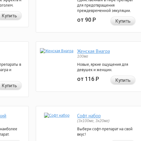
коголем.
для предотвращения
преждевременной эякуляции.
Купить
от 90
Р
Купить
Женская Виагра
100мг
препараты в
Новые, яркие ощущения для
агра и
девушек и женщин.
от 116
Р
Купить
Купить
кий
Софт набор
(3x100мг, 3x20мг)
 наиболее
Выбери софт-препарат на свой
арат.
вкус!