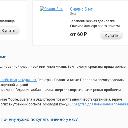
Сиалис 5 мг
5мг
лагалища
Терапевтическая дозировка
Сиалиса для курсового приема
Купить
от 60
Р
Купить
нами
олноценной счастливой инитмной жизни. Вам помогут средства, придагаемые
онлайн Виагра Кунашак
, Левитра и Сиалис, а также Попперсы помогут сделать
сыщенной и яркой
Ансомон и Гетропин добавят силы, энергии спортсменам и решат проблемы
ориамин Форте, Guarana и Экдистерон повысят выносливость организма, вернут
огих внутренних органов, омолодят кожу, и,
Средство для повышения потенци
Почему нужно покупать именно у нас?