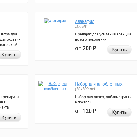
Аванафил
100 мг
евитра для
Препарат для усиления эрекции
 Дапоксетин
нового поколения!
вого акта!
от 200
Р
Купить
Купить
Набор для влюбленных
(10х100 мг)
 препараты
Набор для двоих, добавь страсти
ии и
в постель!
 акта!
от 120
Р
Купить
Купить