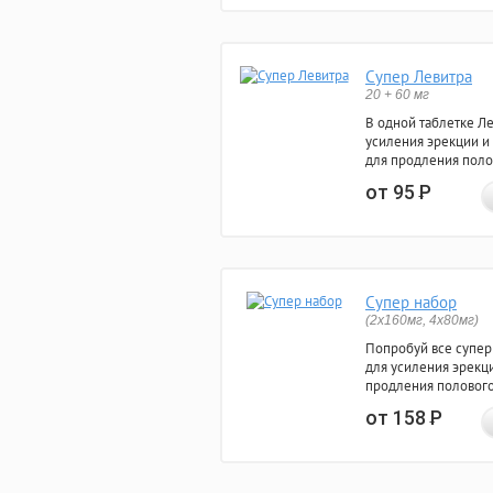
Супер Левитра
20 + 60 мг
В одной таблетке Л
усиления эрекции и
для продления поло
от 95
Р
Супер набор
(2х160мг, 4х80мг)
Попробуй все супер
для усиления эрекц
продления полового
от 158
Р