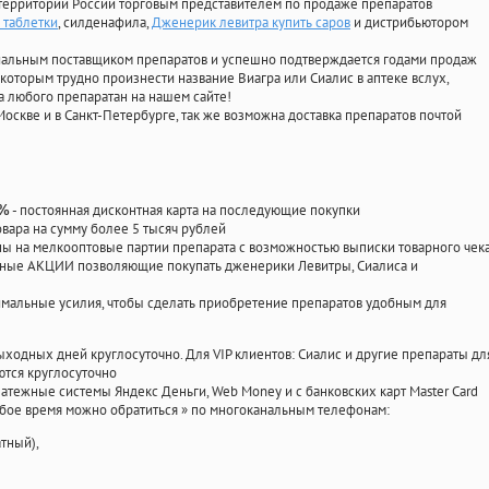
территории России торговым представителем по продаже препаратов
 таблетки
, силденафила
,
Дженерик левитра купить саров
и дистрибьютором
циальным поставщиком препаратов и успешно подтверждается годами продаж
 которым трудно произнести название Виагра или Сиалис в аптеке вслух,
 любого препаратан на нашем сайте!
Москве и в Санкт-Петербурге, так же возможна доставка препаратов почтой
- постоянная дисконтная карта на последующие покупки
0%
овара на сумму более 5 тысяч рублей
 на мелкооптовые партии препарата с возможностью выписки товарного чек
личные АКЦИИ позволяющие покупать дженерики Левитры, Сиалиса и
мальные усилия, чтобы сделать приобретение препаратов удобным для
ыходных дней круглосуточно. Для VIP клиентов: Сиалис и другие препараты дл
тся круглосуточно
атежные системы Яндекс Деньги, Web Money и с банковских карт Master Card
юбое время можно обратиться
»
по многоканальным телефонам:
тный),