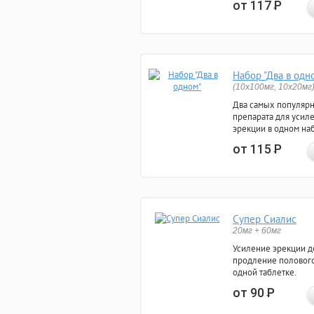
от 117
Р
Набор "Два в одн
(10x100мг, 10x20мг
Два самых популяр
препарата для усил
эрекции в одном на
от 115
Р
Супер Сиалис
20мг + 60мг
Усиление эрекции до
продление полового
одной таблетке.
от 90
Р