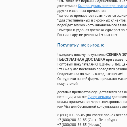
* Мы являемся первым и единственным на 
дженериков
Быстро купить в питере виагра
других известных препаратов
* качество препаратов гарантируется офи
* для стестинельных и скромных клиентов,
подойдет возможность анонимныого заказа
* быстрая и удобная доставка курьером по 
России в другие регионы 1м классом
Покупать у нас выгодно
! каждому новому покупателю
СКИДКА 1
!
при заказе т
БЕСПЛАТНАЯ ДОСТАВКА
! оптовым покупателям СПЕЦИАЛЬНЫЕ цены
! так же у нас постоянно проводятся раз
Силденафила по очень выгодным ценам!
Cотрудники нашей фирмы прилагают макси
покупателей
доставка препаратов осуществляется без в
потенции, а так же
Супер левитра
доставляю
оплата принимаются через электронные пл
или Visa для бесплатной консультации в л
8
(800
)200-86-85
(
по России звонок беспла
+7
(800
)200-86-85
(
Санкт-Петербург)
+7
(800
)200-86-85
(
Москва)