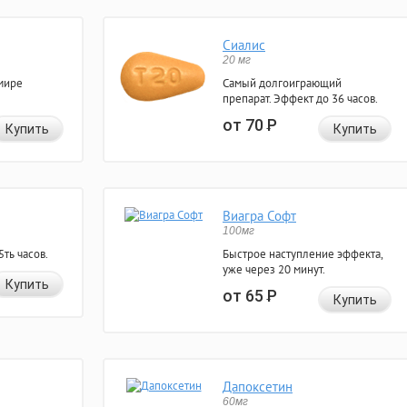
Сиалис
20 мг
мире
Самый долгоиграющий
препарат. Эффект до 36 часов.
от 70
Р
Купить
Купить
Виагра Софт
100мг
ть часов.
Быстрое наступление эффекта,
уже через 20 минут.
Купить
от 65
Р
Купить
Дапоксетин
60мг