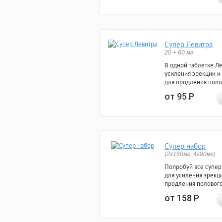
Супер Левитра
20 + 60 мг
В одной таблетке Л
усиления эрекции и
для продления поло
от 95
Р
Супер набор
(2х160мг, 4х80мг)
Попробуй все супер
для усиления эрекц
продления полового
от 158
Р