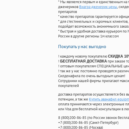
* Мы являемся первым и единственным на 
дженериков
Виагра дженерик цены
, силд
препаратов
* качество препаратов гарантируется офи
* для стестинельных и скромных клиентов,
подойдет возможность анонимныого заказа
* быстрая и удобная доставка курьером по 
России в другие регионы 1м классом
Покупать у нас выгодно
! каждому новому покупателю
СКИДКА 1
!
при заказе т
БЕСПЛАТНАЯ ДОСТАВКА
! оптовым покупателям СПЕЦИАЛЬНЫЕ цены
! так же у нас постоянно проводятся раз
Силденафила по очень выгодным ценам!
Cотрудники нашей фирмы прилагают макси
покупателей
доставка препаратов осуществляется без в
потенции, а так же
Купить аванафил equip
оплата принимаются через электронные пл
или Visa для бесплатной консультации в л
8
(800
)200-86-85
(
по России звонок беспла
+7
(800
)200-86-85
(
Санкт-Петербург)
+7
(800
)200-86-85
(
Москва)