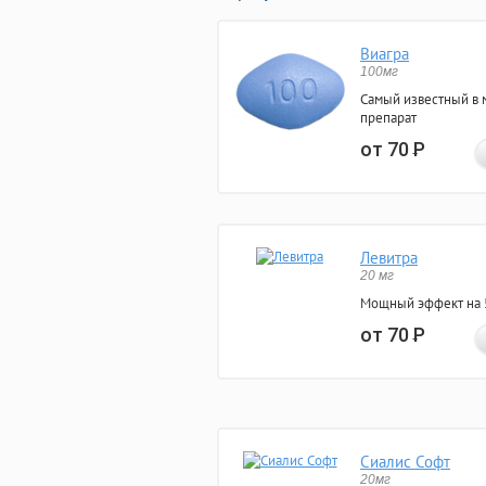
Виагра
100мг
Самый известный в 
препарат
от 70
Р
Левитра
20 мг
Мощный эффект на 5
от 70
Р
Сиалис Софт
20мг