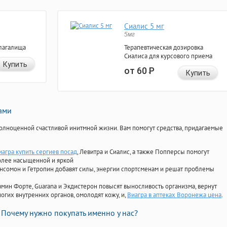
Сиалис 5 мг
5мг
лагалища
Терапевтическая дозировка
Сиалиса для курсового приема
Купить
от 60
Р
Купить
нами
олноценной счастливой инитмной жизни. Вам помогут средства, придагаемые
иагра купить сергиев посад
, Левитра и Сиалис, а также Попперсы помогут
олее насыщенной и яркой
Ансомон и Гетропин добавят силы, энергии спортсменам и решат проблемы
ориамин Форте, Guarana и Экдистерон повысят выносливость организма, вернут
огих внутренних органов, омолодят кожу, и,
Виагра в аптеках Воронежа цена
.
Почему нужно покупать именно у нас?