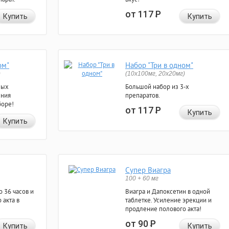
от 117
Р
Купить
Купить
ом"
Набор "Три в одном"
)
(10x100мг, 20x20мг)
ных
Большой набор из 3-х
ения
препаратов.
боре!
от 117
Р
Купить
Купить
Супер Виагра
100 + 60 мг
 36 часов и
Виагра и Дапоксетин в одной
 акта в
таблетке. Усиление эрекции и
продление полового акта!
от 90
Р
Купить
Купить