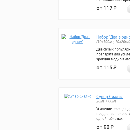
от 117
Р
Набор "Два в одн
(10x100мг, 10x20мг
Два самых популяр
препарата для усил
эрекции в одном на
от 115
Р
Супер Сиалис
20мг + 60мг
Усиление эрекции до
продление полового
одной таблетке.
от 90
Р