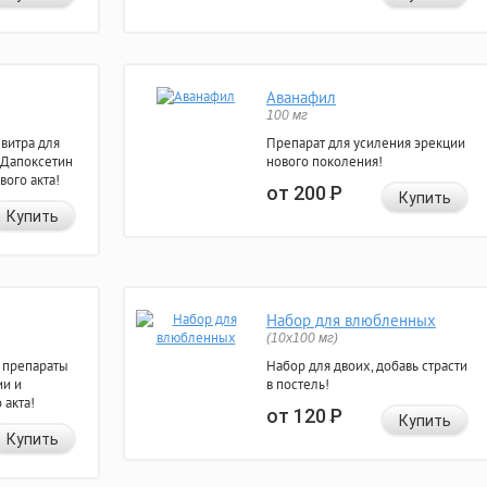
Аванафил
100 мг
евитра для
Препарат для усиления эрекции
 Дапоксетин
нового поколения!
вого акта!
от 200
Р
Купить
Купить
Набор для влюбленных
(10х100 мг)
 препараты
Набор для двоих, добавь страсти
ии и
в постель!
 акта!
от 120
Р
Купить
Купить