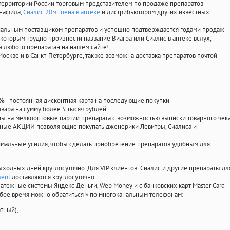
территории России торговым представителем по продаже препаратов
енафила
,
Сиалис 20мг цена в аптеке
и дистрибьютором других известных
циальным поставщиком препаратов и успешно подтверждается годами продаж
 которым трудно произнести название Виагра или Сиалис в аптеке вслух,
 любого препаратан на нашем сайте!
Москве и в Санкт-Петербурге, так же возможна доставка препаратов почтой
- постоянная дисконтная карта на последующие покупки
0%
овара на сумму более 5 тысяч рублей
 на мелкооптовые партии препарата с возможностью выписки товарного чек
личные АКЦИИ позволяющие покупать дженерики Левитры, Сиалиса и
мальные усилия, чтобы сделать приобретение препаратов удобным для
ыходных дней круглосуточно. Для VIP клиентов: Сиалис и другие препараты дл
ment
доставляются круглосуточно
атежные системы Яндекс Деньги, Web Money и с банковских карт Master Card
юбое время можно обратиться
»
по многоканальным телефонам:
тный),