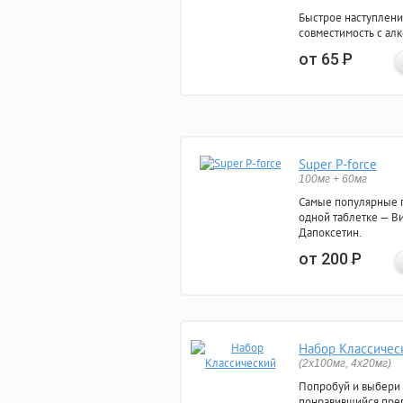
Быстрое наступлени
совместимость с ал
от 65
Р
Super P-force
100мг + 60мг
Самые популярные 
одной таблетке — Ви
Дапоксетин.
от 200
Р
Набор Классичес
(2x100мг, 4x20мг)
Попробуй и выбери
понравившийся преп