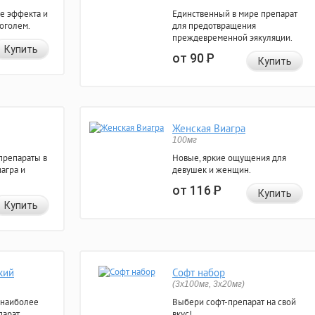
е эффекта и
Единственный в мире препарат
коголем.
для предотвращения
преждевременной эякуляции.
Купить
от 90
Р
Купить
Женская Виагра
100мг
препараты в
Новые, яркие ощущения для
агра и
девушек и женщин.
от 116
Р
Купить
Купить
кий
Софт набор
(3x100мг, 3x20мг)
 наиболее
Выбери софт-препарат на свой
арат.
вкус!