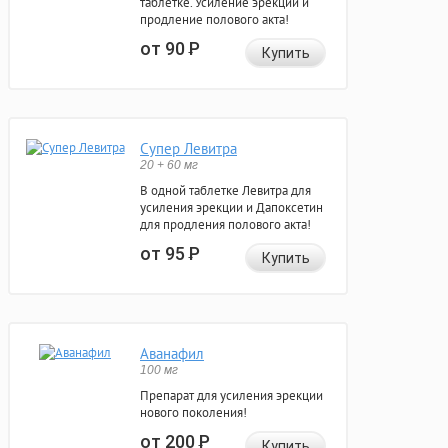
таблетке. Усиление эрекции и
продление полового акта!
от 90
Р
Купить
Супер Левитра
20 + 60 мг
В одной таблетке Левитра для
усиления эрекции и Дапоксетин
для продления полового акта!
от 95
Р
Купить
Аванафил
100 мг
Препарат для усиления эрекции
нового поколения!
от 200
Р
Купить