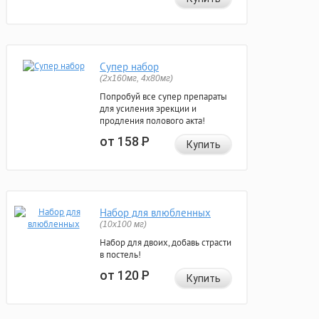
Супер набор
(2х160мг, 4х80мг)
Попробуй все супер препараты
для усиления эрекции и
продления полового акта!
от 158
Р
Купить
Набор для влюбленных
(10х100 мг)
Набор для двоих, добавь страсти
в постель!
от 120
Р
Купить