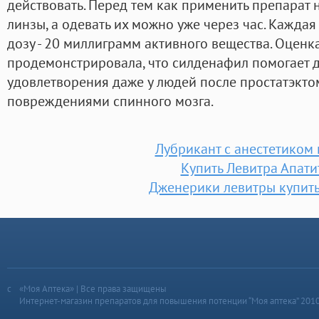
действовать. Перед тем как применить препарат 
линзы, а одевать их можно уже через час. Кажда
дозу - 20 миллиграмм активного вещества. Оценк
продемонстрировала, что силденафил помогает д
удовлетворения даже у людей после простатэкто
повреждениями спинного мозга.
Лубрикант с анестетиком 
Купить Левитра Апати
Дженерики левитры купить
«Моя Аптека» | Все права защищены
Интернет-магазин препаратов для повышения потенции “Моя аптека” 201