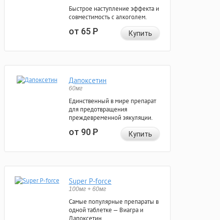
Быстрое наступление эффекта и
совместимость с алкоголем.
от 65
Р
Купить
Дапоксетин
60мг
Единственный в мире препарат
для предотвращения
преждевременной эякуляции.
от 90
Р
Купить
Super P-force
100мг + 60мг
Самые популярные препараты в
одной таблетке — Виагра и
Дапоксетин.