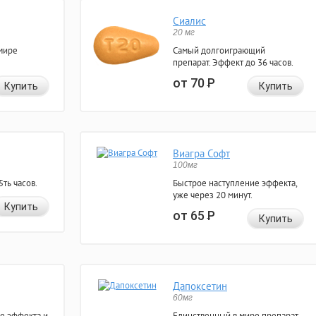
Сиалис
20 мг
мире
Самый долгоиграющий
препарат. Эффект до 36 часов.
от 70
Р
Купить
Купить
Виагра Софт
100мг
ть часов.
Быстрое наступление эффекта,
уже через 20 минут.
Купить
от 65
Р
Купить
Дапоксетин
60мг
е эффекта и
Единственный в мире препарат