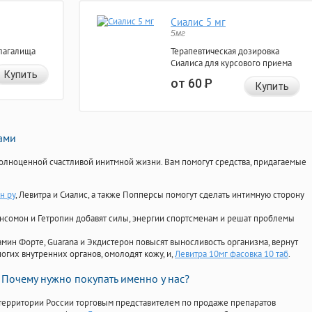
Сиалис 5 мг
5мг
лагалища
Терапевтическая дозировка
Сиалиса для курсового приема
Купить
от 60
Р
Купить
нами
олноценной счастливой инитмной жизни. Вам помогут средства, придагаемые
н ру
, Левитра и Сиалис, а также Попперсы помогут сделать интимную сторону
Ансомон и Гетропин добавят силы, энергии спортсменам и решат проблемы
ориамин Форте, Guarana и Экдистерон повысят выносливость организма, вернут
огих внутренних органов, омолодят кожу, и,
Левитра 10мг фасовка 10 таб
.
Почему нужно покупать именно у нас?
территории России торговым представителем по продаже препаратов