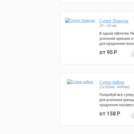
Супер Левитра
20 + 60 мг
В одной таблетке Л
усиления эрекции и
для продления поло
от 95
Р
Супер набор
(2х160мг, 4х80мг)
Попробуй все супер
для усиления эрекц
продления полового
от 158
Р