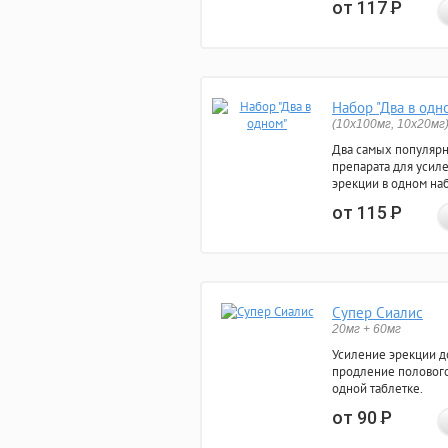
от 117
Р
Набор "Два в одн
(10x100мг, 10x20мг
Два самых популяр
препарата для усил
эрекции в одном на
от 115
Р
Супер Сиалис
20мг + 60мг
Усиление эрекции до
продление полового
одной таблетке.
от 90
Р