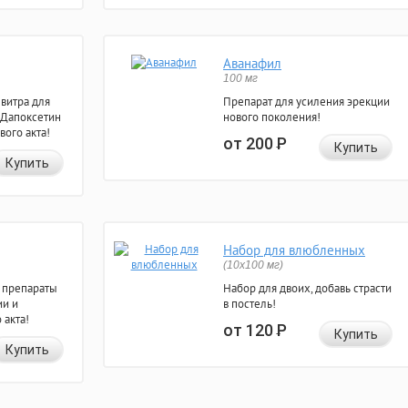
Аванафил
100 мг
евитра для
Препарат для усиления эрекции
 Дапоксетин
нового поколения!
вого акта!
от 200
Р
Купить
Купить
Набор для влюбленных
(10х100 мг)
 препараты
Набор для двоих, добавь страсти
ии и
в постель!
 акта!
от 120
Р
Купить
Купить