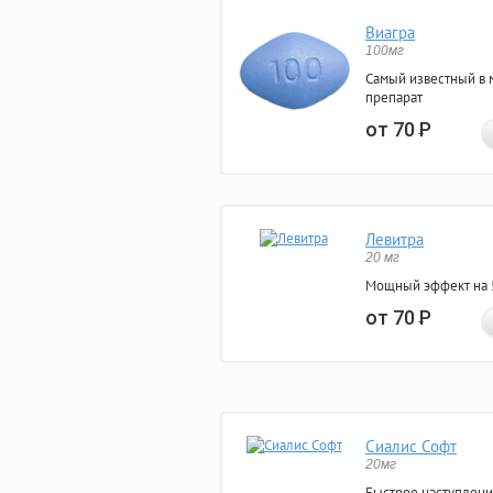
Виагра
100мг
Самый известный в 
препарат
от 70
Р
Левитра
20 мг
Мощный эффект на 5
от 70
Р
Сиалис Софт
20мг
Быстрое наступлени