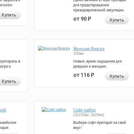
коголем.
для предотвращения
преждевременной эякуляции.
Купить
от 90
Р
Купить
Женская Виагра
100мг
препараты в
Новые, яркие ощущения для
агра и
девушек и женщин.
от 116
Р
Купить
Купить
кий
Софт набор
(3x100мг, 3x20мг)
 наиболее
Выбери софт-препарат на свой
арат.
вкус!