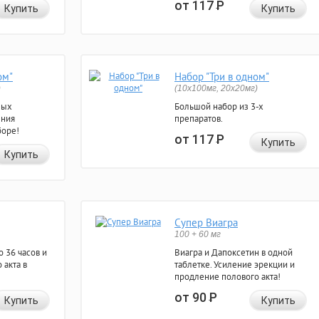
от 117
Р
Купить
Купить
ом"
Набор "Три в одном"
)
(10x100мг, 20x20мг)
ных
Большой набор из 3-х
ения
препаратов.
боре!
от 117
Р
Купить
Купить
Супер Виагра
100 + 60 мг
 36 часов и
Виагра и Дапоксетин в одной
 акта в
таблетке. Усиление эрекции и
продление полового акта!
от 90
Р
Купить
Купить