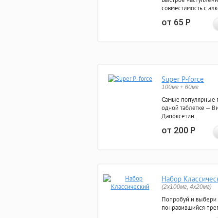
совместимость с ал
от 65
Р
Super P-force
100мг + 60мг
Самые популярные 
одной таблетке — Ви
Дапоксетин.
от 200
Р
Набор Классичес
(2x100мг, 4x20мг)
Попробуй и выбери
понравившийся преп