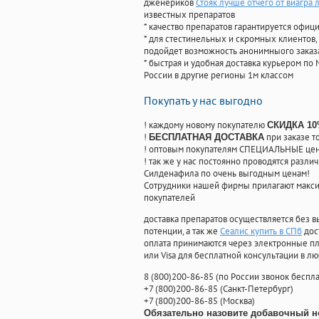
дженериков
Стояк лучше отчего от виагра 
известных препаратов
* качество препаратов гарантируется офи
* для стестинельных и скромных клиентов,
подойдет возможность анонимныого заказа
* быстрая и удобная доставка курьером по 
России в другие регионы 1м классом
Покупать у нас выгодно
! каждому новому покупателю
СКИДКА 1
!
при заказе т
БЕСПЛАТНАЯ ДОСТАВКА
! оптовым покупателям СПЕЦИАЛЬНЫЕ цены
! так же у нас постоянно проводятся раз
Силденафила по очень выгодным ценам!
Cотрудники нашей фирмы прилагают макси
покупателей
доставка препаратов осуществляется без в
потенции, а так же
Сеалис купить в СПб
дос
оплата принимаются через электронные пл
или Visa для бесплатной консультации в л
8
(800
)200-86-85
(
по России звонок беспла
+7
(800
)200-86-85
(
Санкт-Петербург)
+7
(800
)200-86-85
(
Москва)
Обязательно назовите добавочный н