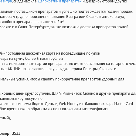
левитра
, силденафила
,
Дапоксетин в препаратах
и дистрибьютором других
циальным поставщиком препаратов и успешно подтверждается годами продаж
 которым трудно произнести название Виагра или Сиалис в аптеке вслух,
 любого препаратан на нашем сайте!
Москве и в Санкт-Петербурге, так же возможна доставка препаратов почтой
- постоянная дисконтная карта на последующие покупки
0%
овара на сумму более 5 тысяч рублей
 на мелкооптовые партии препарата с возможностью выписки товарного чек
личные АКЦИИ позволяющие покупать дженерики Левитры, Сиалиса и
мальные усилия, чтобы сделать приобретение препаратов удобным для
ыходных дней круглосуточно. Для VIP клиентов: Сиалис и другие препараты дл
тавляются круглосуточно
атежные системы Яндекс Деньги, Web Money и с банковских карт Master Card
юбое время можно обратиться
»
по многоканальным телефонам:
тный),
омер: 3533