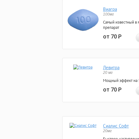
Виагра
100мг
Самый известный в 
препарат
от 70
Р
Левитра
20 мг
Мощный эффект на 5
от 70
Р
Сиалис Софт
20мг
Быстрое наступлени