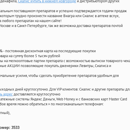
илденафила
,
Сиалис купить в нижнем новгороде
и дистрибьютором других
циальным поставщиком препаратов и успешно подтверждается годами продаж
 которым трудно произнести название Виагра или Сиалис в аптеке вслух,
 любого препаратан на нашем сайте!
Москве и в Санкт-Петербурге, так же возможна доставка препаратов почтой
- постоянная дисконтная карта на последующие покупки
0%
овара на сумму более 5 тысяч рублей
 на мелкооптовые партии препарата с возможностью выписки товарного чек
личные АКЦИИ позволяющие покупать дженерики Левитры, Сиалиса и
мальные усилия, чтобы сделать приобретение препаратов удобным для
ыходных дней круглосуточно. Для VIP клиентов: Сиалис и другие препараты дл
нь адрес
доставляются круглосуточно
атежные системы Яндекс Деньги, Web Money и с банковских карт Master Card
юбое время можно обратиться
»
по многоканальным телефонам:
тный),
омер: 3533