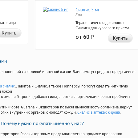
Сиалис 5 мг
5мг
лагалища
Терапевтическая дозировка
Сиалиса для курсового приема
Купить
от 60
Р
Купить
нами
олноценной счастливой инитмной жизни. Вам помогут средства, придагаемые
я сиалис
, Левитра и Сиалис, а также Попперсы помогут сделать интимную
и яркой
Ансомон и Гетропин добавят силы, энергии спортсменам и решат проблемы
ориамин Форте, Guarana и Экдистерон повысят выносливость организма, вернут
огих внутренних органов, омолодят кожу, и,
Сиалис в аптеках кирова
.
Почему нужно покупать именно у нас?
территории России торговым представителем по продаже препаратов