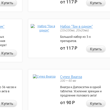
от 117
Р
Купить
Купить
ом"
Набор "Три в одном"
)
(10x100мг, 20x20мг)
ных
Большой набор из 3-х
ения
препаратов.
боре!
от 117
Р
Купить
Купить
Супер Виагра
100 + 60 мг
 36 часов и
Виагра и Дапоксетин в одной
 акта в
таблетке. Усиление эрекции и
продление полового акта!
от 90
Р
Купить
Купить