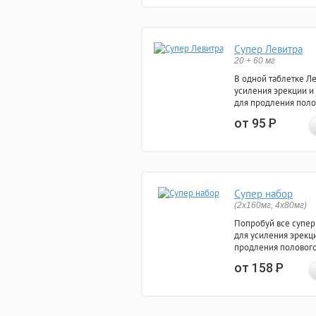
Супер Левитра
20 + 60 мг
В одной таблетке Л
усиления эрекции и
для продления поло
от 95
Р
Супер набор
(2х160мг, 4х80мг)
Попробуй все супер
для усиления эрекц
продления полового
от 158
Р