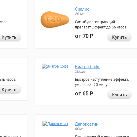
Сиалис
20 мг
мире
Самый долгоиграющий
препарат. Эффект до 36 часов.
от 70
Р
Купить
Купить
Виагра Софт
100мг
ть часов.
Быстрое наступление эффекта,
уже через 20 минут.
Купить
от 65
Р
Купить
Дапоксетин
60мг
е эффекта и
Единственный в мире препарат