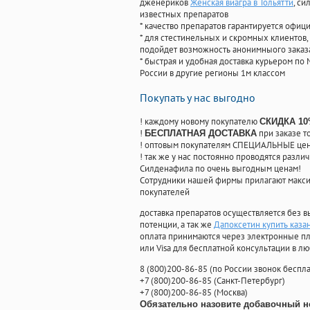
дженериков
Женская виагра в Тольятти
, с
известных препаратов
* качество препаратов гарантируется офи
* для стестинельных и скромных клиентов,
подойдет возможность анонимныого заказа
* быстрая и удобная доставка курьером по 
России в другие регионы 1м классом
Покупать у нас выгодно
! каждому новому покупателю
СКИДКА 1
!
при заказе т
БЕСПЛАТНАЯ ДОСТАВКА
! оптовым покупателям СПЕЦИАЛЬНЫЕ цены
! так же у нас постоянно проводятся раз
Силденафила по очень выгодным ценам!
Cотрудники нашей фирмы прилагают макси
покупателей
доставка препаратов осуществляется без в
потенции, а так же
Дапоксетин купить каза
оплата принимаются через электронные пл
или Visa для бесплатной консультации в л
8
(800
)200-86-85
(
по России звонок беспла
+7
(800
)200-86-85
(
Санкт-Петербург)
+7
(800
)200-86-85
(
Москва)
Обязательно назовите добавочный н