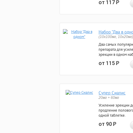
от 117
Р
Набор "Два в одн
(10x100мг, 10x20мг
Два самых популяр
препарата для усил
эрекции в одном на
от 115
Р
Супер Сиалис
20мг + 60мг
Усиление эрекции до
продление полового
одной таблетке.
от 90
Р