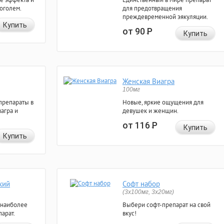
коголем.
для предотвращения
преждевременной эякуляции.
Купить
от 90
Р
Купить
Женская Виагра
100мг
препараты в
Новые, яркие ощущения для
агра и
девушек и женщин.
от 116
Р
Купить
Купить
кий
Софт набор
(3x100мг, 3x20мг)
 наиболее
Выбери софт-препарат на свой
арат.
вкус!