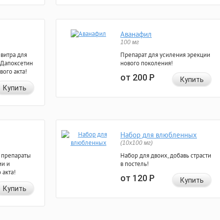
Аванафил
100 мг
евитра для
Препарат для усиления эрекции
 Дапоксетин
нового поколения!
вого акта!
от 200
Р
Купить
Купить
Набор для влюбленных
(10х100 мг)
 препараты
Набор для двоих, добавь страсти
ии и
в постель!
 акта!
от 120
Р
Купить
Купить