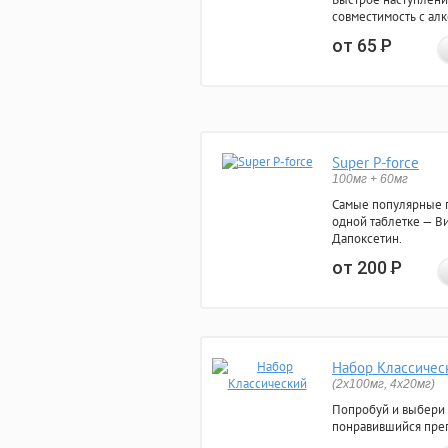
совместимость с ал
от 65
Р
Super P-force
100мг + 60мг
Самые популярные 
одной таблетке — Ви
Дапоксетин.
от 200
Р
Набор Классичес
(2x100мг, 4x20мг)
Попробуй и выбери
понравившийся преп