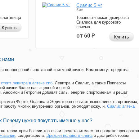
Сиалис 5 мг
5мг
 влагалища
Терапевтическая дозировка
Сиалиса для курсового
приема
Купить
от 60
Р
Купить
с нами
я полноценной счастливой инитмной жизни. Вам помогут средства,
 стоит левитра в аптеке спб
, Левитра и Сиалис, а также Попперсы
ей жизни более насыщенной и яркой
п, Ансомон и Гетропин добавят силы, энергии спортсменам и решат
, Мориамин Форте, Guarana и Экдистерон повысят выносливость организма,
т работу многих внутренних органов, омолодят кожу, и,
Сиалис аптека
 Почему нужно покупать именно у нас?
на территории России торговым представителем по продаже препаратов
оказания
, силденафила
,
Эрекция полового члена
и дистрибьютором