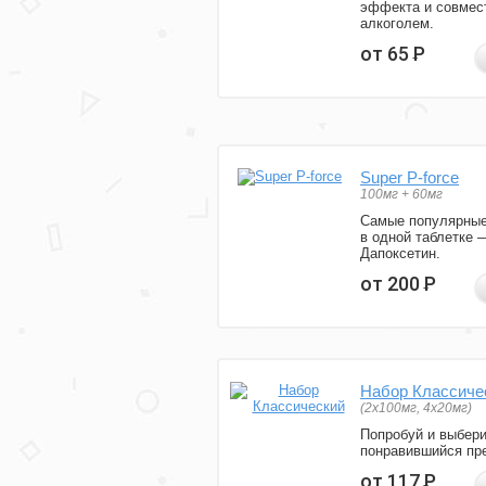
эффекта и совмес
алкоголем.
от 65
Р
Super P-force
100мг + 60мг
Самые популярные
в одной таблетке 
Дапоксетин.
от 200
Р
Набор Классиче
(2x100мг, 4x20мг)
Попробуй и выбер
понравившийся пре
от 117
Р