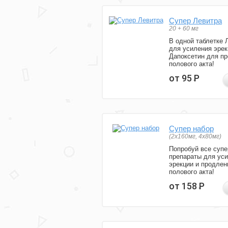
Супер Левитра
20 + 60 мг
В одной таблетке 
для усиления эрек
Дапоксетин для п
полового акта!
от 95
Р
Супер набор
(2х160мг, 4х80мг)
Попробуй все супе
препараты для ус
эрекции и продлен
полового акта!
от 158
Р