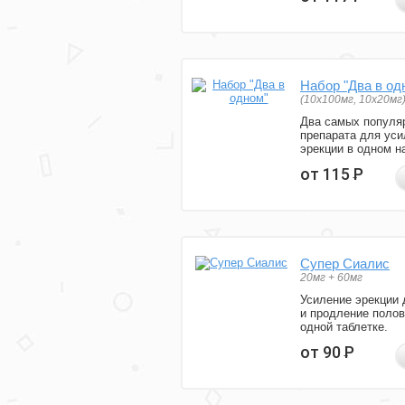
Набор "Два в од
(10x100мг, 10x20мг
Два самых популя
препарата для уси
эрекции в одном н
от 115
Р
Супер Сиалис
20мг + 60мг
Усиление эрекции 
и продление полов
одной таблетке.
от 90
Р