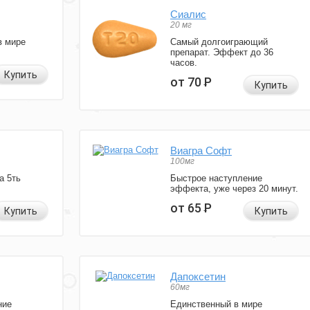
Сиалис
20 мг
в мире
Самый долгоиграющий
препарат. Эффект до 36
часов.
Купить
от 70
Р
Купить
Виагра Софт
100мг
а 5ть
Быстрое наступление
эффекта, уже через 20 минут.
от 65
Р
Купить
Купить
Дапоксетин
60мг
ние
Единственный в мире