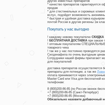
других известных препаратов
* качество препаратов гарантируется 
продаж
* для стестинельных и скромных клиент
вслух, подойдет возможность анонимны
* быстрая и удобная доставка курьером
почтой России в другие регионы 1м кла
Покупать у нас выгодно
! каждому новому покупателю
СКИДКА
!
БЕСПЛАТНАЯ ДОСТАВКА
при заказе 
! оптовым покупателям СПЕЦИАЛЬНЫЕ 
товарного чека
! так же у нас постоянно проводятся 
Силденафила по очень выгодным ценам
Cотрудники нашей фирмы прилагают ма
для покупателей
доставка препаратов осуществляется б
препараты для потенции, а так же
Ловел
оплата принимаются через электронные
Master Card или Visa для бесплатной 
телефонам:
8
(800
)200-86-85
(
по России звонок бесп
+7
(800
)200-86-85
(
Санкт-Петербург)
+7
(800
)200-86-85
(
Москва)
Обязательно назовите добавочный н