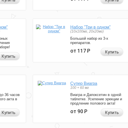
Купить
Купить
ном"
Набор "Три в одном"
)
(10x100мг, 20x20мг)
рных
Большой набор из 3-х
ления
препаратов.
аборе!
от 117
Р
Купить
Купить
Супер Виагра
100 + 60 мг
до 36 часов
Виагра и Дапоксетин в одной
ого акта в
таблетке. Усиление эрекции и
продление полового акта!
от 90
Р
Купить
Купить