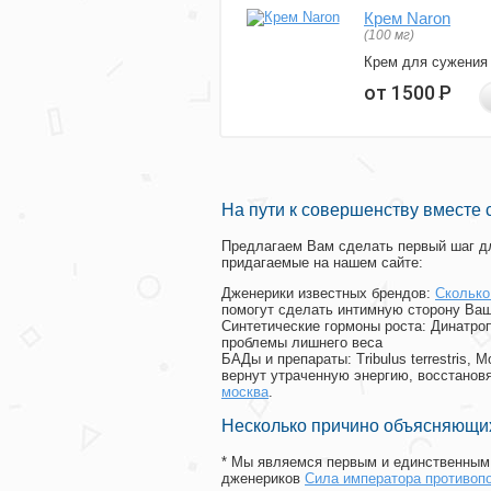
Крем Naron
(100 мг)
Крем для сужения
от 1500
Р
На пути к совершенству вместе 
Предлагаем Вам сделать первый шаг дл
придагаемые на нашем сайте:
Дженерики известных брендов:
Сколько
помогут сделать интимную сторону Ваш
Синтетические гормоны роста
: Динатро
проблемы лишнего веса
БАДы и препараты:
Tribulus terrestris
вернут утраченную энергию, восстановя
москва
.
Несколько причино объясняющих
* Мы являемся первым и единственным 
дженериков
Сила императора противоп