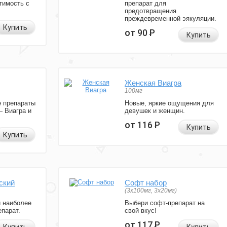
тимость с
препарат для
предотвращения
преждевременной эякуляции.
Купить
от 90
Р
Купить
Женская Виагра
100мг
 препараты
Новые, яркие ощущения для
— Виагра и
девушек и женщин.
от 116
Р
Купить
Купить
ский
Софт набор
(3x100мг, 3x20мг)
и наиболее
Выбери софт-препарат на
парат.
свой вкус!
от 117
Р