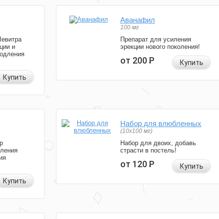
Аванафил
100 мг
Левитра
Препарат для усиления
ции и
эрекции нового поколения!
родления
от 200
Р
Купить
Купить
Набор для влюбленных
(10х100 мг)
р
Набор для двоих, добавь
иления
страсти в постель!
ия
от 120
Р
Купить
Купить