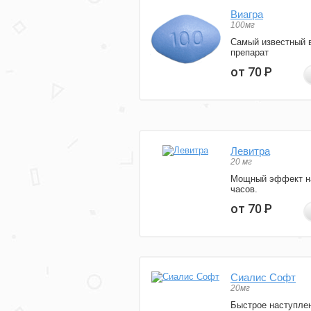
Виагра
100мг
Самый известный 
препарат
от 70
Р
Левитра
20 мг
Мощный эффект н
часов.
от 70
Р
Сиалис Софт
20мг
Быстрое наступле