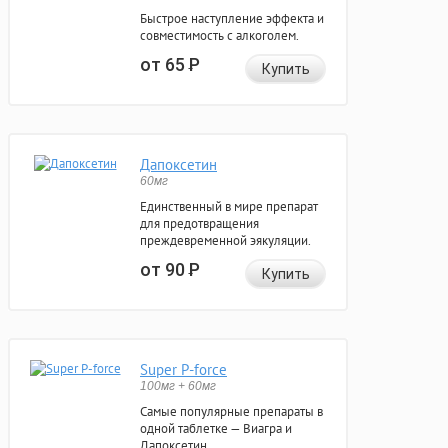
Быстрое наступление эффекта и
совместимость с алкоголем.
от 65
Р
Купить
Дапоксетин
60мг
Единственный в мире препарат
для предотвращения
преждевременной эякуляции.
от 90
Р
Купить
Super P-force
100мг + 60мг
Самые популярные препараты в
одной таблетке — Виагра и
Дапоксетин.