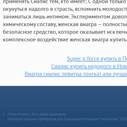
применять Сиалис тем, кто имеет:. С одной тольк
окунуться надолго в страсть, вспомнить молодос
заниматься лишь интимом. Экспериментом довол
химическому составу, женская виагра — полност
безопасное средство, которое оказывает исключ
комплексное воздействие женская виагра купить 
Super p force купить в 
Сиалис купить недорого в Но
Виагра сиалис левитра тонгкат али луч
«Моя Аптека» | Все права защищены
Интернет-магазин препаратов для повышения потенции “Моя аптека” 201