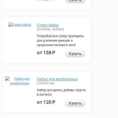
Супер набор
(2х160мг, 4х80мг)
Попробуй все супер препараты
для усиления эрекции и
продления полового акта!
от 158
Р
Купить
Набор для влюбленных
(10х100 мг)
Набор для двоих, добавь страсти
в постель!
от 120
Р
Купить