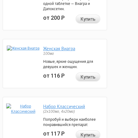
одной таблетке — Виагра и
Дапоксетин.
от 200
Р
Купить
Женская Виагра
100мг
Новые, яркие ощущения для
девушек и женщин.
от 116
Р
Купить
Набор Классический
(2x100мг, 4x20мг)
Попробуй и выбери наиболее
понравившийся препарат.
от 117
Р
Купить