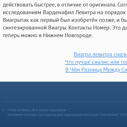
действовать быстрее, в отличие от оригинала. Со
исследованиям Варденафил Левитра на порядок
Виагрытак как первый был изобретён позже, и б
синтезированной Виагры. Контакты Номер: Это д
теперь можно в Нижнем Новгороде.
Виагра левитра сиал
Что лучше сиалис или то
В Чём Разница Между С
«Моя Аптека» | Все права защищены
Интернет-магазин препаратов для повышения потенции “Моя аптека” 201