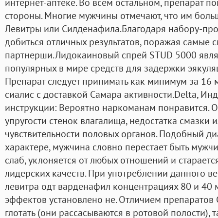
интернет-аптеке. Во всём остальном, препарат п
стороны. Многие мужчины отмечают, что им боль
Левитры или Силденафила.Благодаря набору-про
добиться отличных результатов, поражая самые 
партнерши.Лидокаиновый спрей STUD 5000 явля
популярных в мире средств для задержки эякуля
Препарат следует принимать как минимум за 16 
сиалис с доставкой Самара активности.Delta, Инд
инструкции: Вероятно наркоманам понравится. 
упругости стенок влагалища, недостатка смазки и
чувствительности половых органов. Подобный ди
характере, мужчина словно перестает быть мужчи
слаб, уклоняется от любых отношений и стараетс
лидерских качеств. При употреблении данного в
левитра одт варденафил концентрациях 80 и 40
эффектов установлено не. Отличием препаратов Со
глотать (они рассасываются в ротовой полости), 