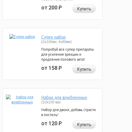
от 200
Р
Купить
Супер набор
(2х160мг, 4х80мг)
Попробуй все супер препараты
для усиления эрекции и
продления полового акта!
от 158
Р
Купить
Набор для влюбленных
(10х100 мг)
Набор для двоих, добавь страсти
в постель!
от 120
Р
Купить