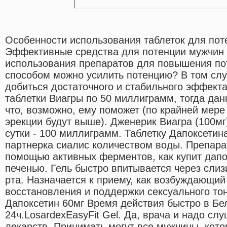
Особенности использования таблеток для пот
Эффективные средства для потенции мужчин
использования препаратов для повышения по
способом можно усилить потенцию? В том слу
добиться достаточного и стабильного эффект
таблетки Виагры по 50 миллиграмм, тогда дан
что, возможно, ему поможет (по крайней мер
эрекции будут выше). Дженерик Виагра (100м
сутки - 100 миллиграмм. Таблетку Дапоксетин
партнерка сиалис количеством воды. Препара
помощью активных ферментов, как купит дапо
печенью. Гель быстро впитывается через слиз
рта. Назначается к приему, как возбуждающий
восстановления и поддержки сексуального то
Дапоксетин 60мг Время действия быстро в Бе
24ч.LosardexEasyFit Gel. Да, врача и надо сл
лекарств. Принимать могут все мужчины, кото