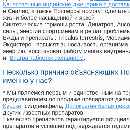
Качественные индийские дженерики с доставк
и Сиалис, а также Попперсы помогут сделать
жизни более насыщенной и яркой
Синтетические гормоны роста
: Динатроп, Анс
силы, энергии спортсменам и решат проблем
БАДы и препараты:
Tribulus terrestris, Мориа
Экдистерон повысят выносливость организма,
энергию, восстановят работу многих внутренн
и,
Виагра таблетки женщинам
.
Несколько причино объясняющих По
именно у нас?
* Мы являемся первым и единственным на те
представителем по продаже препаратов дже
Курске
, силденафила
,
Дапоксетин белая церк
других известных препаратов
* качество препаратов гарантируется офици
препаратов и успешно подтверждается годам