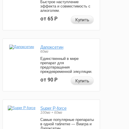
Быстрое наступление
эффекта и совместимость с
алкоголем.
от 65
Р
Купить
Дапоксетин
60мг
Единственный в мире
препарат для
предотвращения
преждевременной эякуляции.
от 90
Р
Купить
Super P-force
100мг + 60мг
Самые популярные препараты
в одной таблетке — Виагра и
Дапоксетин.