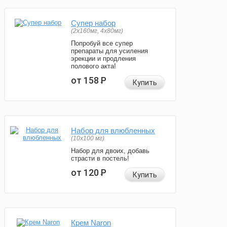
Супер набор
(2х160мг, 4х80мг)
Попробуй все супер
препараты для усиления
эрекции и продления
полового акта!
от 158
Р
Купить
Набор для влюбленных
(10х100 мг)
Набор для двоих, добавь
страсти в постель!
от 120
Р
Купить
Крем Naron