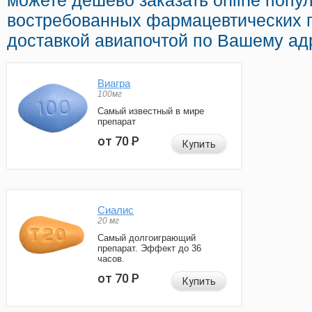
можете дешево заказать online поп
востребованных фармацевтических 
доставкой авиапочтой по Вашему ад
Виагра
100мг
Самый известный в мире
препарат
от 70
Р
Купить
Сиалис
20 мг
Самый долгоиграющий
препарат. Эффект до 36
часов.
от 70
Р
Купить