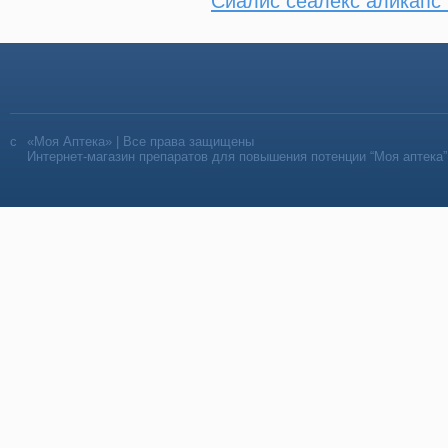
Сиалис сеалекс аликапс 
«Моя Аптека» | Все права защищены
Интернет-магазин препаратов для повышения потенции “Моя аптека”