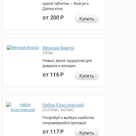
одной таблетке — Виагра и
Дапоксетин.
от 200
Р
Купить
Женская Виагра
100мг
Новые, яркие ощущения для
девушек и женщин.
от 116
Р
Купить
Набор Классический
(2x100мг, 4x20мг)
Попробуй и выбери наиболее
понравившийся препарат.
от 117
Р
Купить