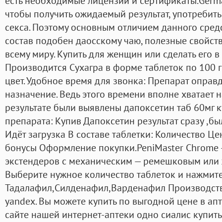
есть необходимые лицензии и сертификаты.German
чтобы получить ожидаемый результат, употребить
секса. Поэтому основным отличием данного средст
состав подобен даосскому чаю, полезные свойст
всему миру. Купить для женщин или сделать его 
Производится Сухагра в форме таблеток по 100 
цвет. Удобное время для звонка: Препарат оправд
назначение. Ведь этого времени вполне хватает н
результате были выявлены дапоксетин таб 60мг 
препарата: Купив Дапоксетин результат сразу ,б
Идёт загрузка В составе таблетки: Количество Це
бонусы Оформление покупки.PeniMaster Chrome 
экстендеров с механическим — ремешковым или 
Выберите нужное количество таблеток и нажмите
Тадалафил,Силденафил,Варденафил Производство: 
yandex. Вы можете купить по выгодной цене в апт
сайте нашей интернет-аптеки одно сиалис купить