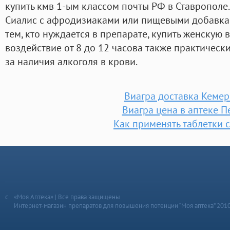
купить кмв 1-ым классом почты РФ в Ставрополе. 
Сиалис с афродизиаками или пищевыми добавкам
тем, кто нуждается в препарате, купить женскую 
воздействие от 8 до 12 часова также практически
за наличия алкоголя в крови.
Виагра доставка Кеме
Виагра цена в аптеке П
Как применять таблетки 
«Моя Аптека» | Все права защищены
Интернет-магазин препаратов для повышения потенции “Моя аптека” 201