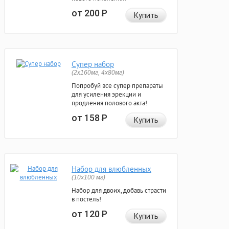
от 200
Р
Купить
Супер набор
(2х160мг, 4х80мг)
Попробуй все супер препараты
для усиления эрекции и
продления полового акта!
от 158
Р
Купить
Набор для влюбленных
(10х100 мг)
Набор для двоих, добавь страсти
в постель!
от 120
Р
Купить