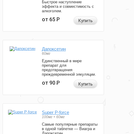
Быстрое наступление
эффекта и совместимость с
алкоголем.
от 65
Р
Купить
Дапоксетин
60мг
Единственный в мире
препарат для
предотвращения
преждевременной эякуляции.
от 90
Р
Купить
Super P-force
100мг + 60мг
Самые популярные препараты
в одной таблетке — Виагра и
Дапоксетин.