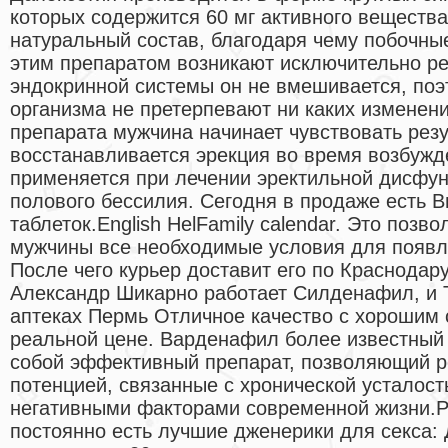
которых содержится 60 мг активного вещества
натуральный состав, благодаря чему побочны
этим препаратом возникают исключительно ре
эндокринной системы он не вмешивается, по
организма не претерпевают ни каких изменен
препарата мужчина начинает чувствовать резул
восстанавливается эрекция во время возбужд
применяется при лечении эректильной дисфун
полового бессилия. Сегодня в продаже есть В
таблеток.English HelFamily calendar. Это позв
мужчины все необходимые условия для появл
После чего курьер доставит его по Краснодару
Александр Шикарно работает Силденафил, и 
аптеках Пермь Отличное качество с хорошим 
реальной цене. Варденафил более известный 
собой эффективный препарат, позволяющий 
потенцией, связанные с хронической усталост
негативными факторами современной жизни.Po
постоянно есть лучшие дженерики для секса: