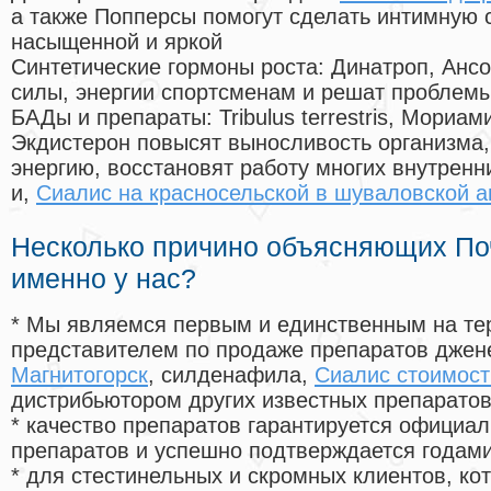
а также Попперсы помогут сделать интимную 
насыщенной и яркой
Синтетические гормоны роста
: Динатроп, Анс
силы, энергии спортсменам и решат проблем
БАДы и препараты:
Tribulus terrestris, Мориа
Экдистерон повысят выносливость организма,
энергию, восстановят работу многих внутренн
и,
Сиалис на красносельской в шуваловской а
Несколько причино объясняющих По
именно у нас?
* Мы являемся первым и единственным на те
представителем по продаже препаратов дже
Магнитогорск
, силденафила
,
Сиалис стоимост
дистрибьютором других известных препарато
* качество препаратов гарантируется офици
препаратов и успешно подтверждается годам
* для стестинельных и скромных клиентов, ко