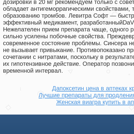
дозировки в 20 мг рекомендуем только с сове
обладает антигеморрагическими свойствами, т
образованию тромбов. Левитра Софт — быст
эффективный медикамент, разработанныйDaVil
Нежелателен прием препарата чаще, одного ра
сильно усилены побочные свойства. Преждев
современное состояние проблемы. Синсера не
не вызывает привыкание. Противопоказано п
сочетании с нитратами, поскольку в результат
их гипотензивное действие. Оператор позвони
временной интервал.
Дапоксетин цена в аптеках к
Лучшие препараты для продления
Женская виагра купить в ап