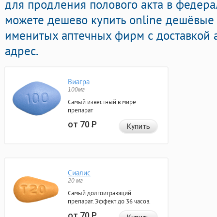
для продления полового акта в федерал
можете дешево купить online дешёвы
именитых аптечных фирм с доставкой 
адрес.
Виагра
100мг
Самый известный в мире
препарат
от 70
Р
Купить
Сиалис
20 мг
Самый долгоиграющий
препарат. Эффект до 36 часов.
от 70
Р