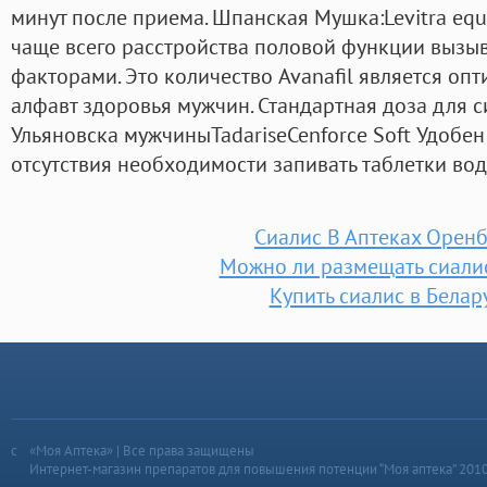
минут после приема. Шпанская Мушка:Levitra equi
чаще всего расстройства половой функции вызы
факторами. Это количество Avanafil является оп
алфавт здоровья мужчин. Стандартная доза для с
Ульяновска мужчиныTadariseCenforce Soft Удобен
отсутствия необходимости запивать таблетки вод
Сиалис В Аптеках Оренб
Можно ли размещать сиали
Купить сиалис в Белар
«Моя Аптека» | Все права защищены
Интернет-магазин препаратов для повышения потенции “Моя аптека” 201