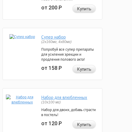
от 200
Р
Купить
Супер набор
(2х160мг, 4х80мг)
Попробуй все супер препараты
для усиления эрекции и
продления полового акта!
от 158
Р
Купить
Набор для влюбленных
(10х100 мг)
Набор для двоих, добавь страсти
в постель!
от 120
Р
Купить