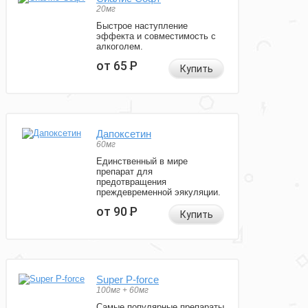
20мг
Быстрое наступление
эффекта и совместимость с
алкоголем.
от 65
Р
Купить
Дапоксетин
60мг
Единственный в мире
препарат для
предотвращения
преждевременной эякуляции.
от 90
Р
Купить
Super P-force
100мг + 60мг
Самые популярные препараты