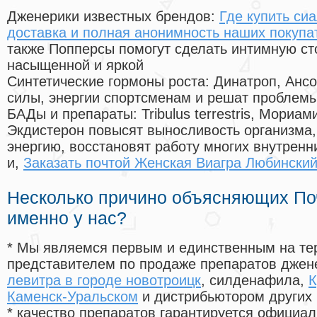
Дженерики известных брендов:
Где купить си
доставка и полная анонимность наших покупа
также Попперсы помогут сделать интимную с
насыщенной и яркой
Синтетические гормоны роста
: Динатроп, Анс
силы, энергии спортсменам и решат проблем
БАДы и препараты:
Tribulus terrestris, Мориа
Экдистерон повысят выносливость организма,
энергию, восстановят работу многих внутренн
и,
Заказать почтой Женская Виагра Любински
Несколько причино объясняющих По
именно у нас?
* Мы являемся первым и единственным на те
представителем по продаже препаратов дже
левитра в городе новотроицк
, силденафила
,
К
Каменск-Уральском
и дистрибьютором других 
* качество препаратов гарантируется офици