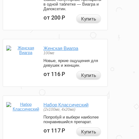
в одной таблетке — Виагра и
Дапоксетин.
от 200
Р
Купить
Женская Виагра
100мг
Новые, яркие ощущения для
девушек и женщин.
от 116
Р
Купить
Набор Классический
(2x100мг, 4x20мг)
Попробуй и выбери наиболее
понравившийся препарат.
от 117
Р
Купить