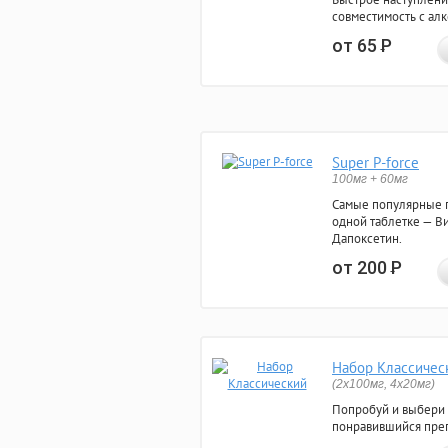
совместимость с ал
от 65
Р
Super P-force
100мг + 60мг
Самые популярные 
одной таблетке — Ви
Дапоксетин.
от 200
Р
Набор Классичес
(2x100мг, 4x20мг)
Попробуй и выбери
понравившийся преп