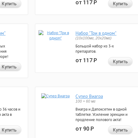
от 117
Р
Купить
Купить
ом"
Набор "Три в одном"
)
(10x100мг, 20x20мг)
ных
Большой набор из 3-х
ения
препаратов.
боре!
от 117
Р
Купить
Купить
Супер Виагра
100 + 60 мг
 36 часов и
Виагра и Дапоксетин в одной
 акта в
таблетке. Усиление эрекции и
продление полового акта!
от 90
Р
Купить
Купить