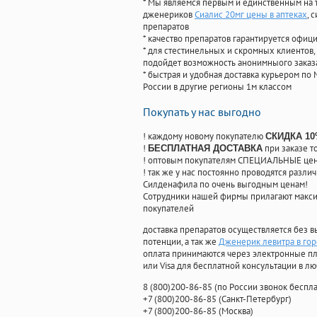
* Мы являемся первым и единственным на 
дженериков
Сиалис 20мг цены в аптеках
, 
препаратов
* качество препаратов гарантируется офи
* для стестинельных и скромных клиентов,
подойдет возможность анонимныого заказа
* быстрая и удобная доставка курьером по 
России в другие регионы 1м классом
Покупать у нас выгодно
! каждому новому покупателю
СКИДКА 1
!
при заказе т
БЕСПЛАТНАЯ ДОСТАВКА
! оптовым покупателям СПЕЦИАЛЬНЫЕ цены
! так же у нас постоянно проводятся раз
Силденафила по очень выгодным ценам!
Cотрудники нашей фирмы прилагают макси
покупателей
доставка препаратов осуществляется без в
потенции, а так же
Дженерик левитра в го
оплата принимаются через электронные пл
или Visa для бесплатной консультации в л
8
(800
)200-86-85
(
по России звонок беспла
+7
(800
)200-86-85
(
Санкт-Петербург)
+7
(800
)200-86-85
(
Москва)