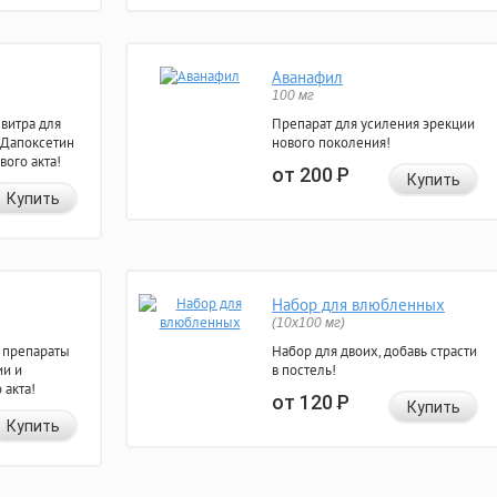
Аванафил
100 мг
евитра для
Препарат для усиления эрекции
 Дапоксетин
нового поколения!
вого акта!
от 200
Р
Купить
Купить
Набор для влюбленных
(10х100 мг)
 препараты
Набор для двоих, добавь страсти
ии и
в постель!
 акта!
от 120
Р
Купить
Купить