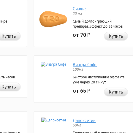
Сиалис
20 мг
мире
Самый долгоиграющий
препарат. Эффект до 36 часов.
от 70
Р
Купить
Купить
Виагра Софт
100мг
ть часов.
Быстрое наступление эффекта,
уже через 20 минут.
Купить
от 65
Р
Купить
Дапоксетин
60мг
е эффекта и
Единственный в мире препарат