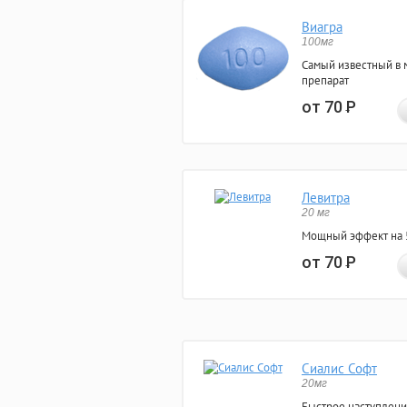
Виагра
100мг
Самый известный в 
препарат
от 70
Р
Левитра
20 мг
Мощный эффект на 5
от 70
Р
Сиалис Софт
20мг
Быстрое наступлени