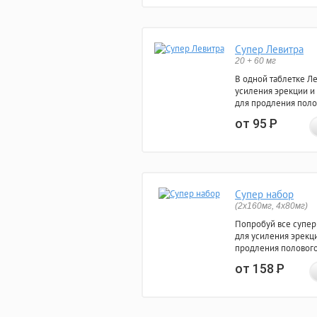
Супер Левитра
20 + 60 мг
В одной таблетке Л
усиления эрекции и
для продления поло
от 95
Р
Супер набор
(2х160мг, 4х80мг)
Попробуй все супер
для усиления эрекц
продления полового
от 158
Р