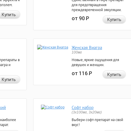
коголем.
для предотвращения
преждевременной эякуляции.
Купить
от 90
Р
Купить
Женская Виагра
100мг
препараты в
Новые, яркие ощущения для
агра и
девушек и женщин.
от 116
Р
Купить
Купить
кий
Софт набор
(3x100мг, 3x20мг)
 наиболее
Выбери софт-препарат на свой
арат.
вкус!