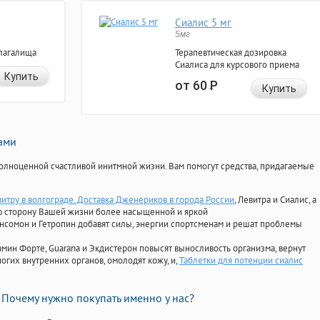
Сиалис 5 мг
5мг
лагалища
Терапевтическая дозировка
Сиалиса для курсового приема
Купить
от 60
Р
Купить
нами
олноценной счастливой инитмной жизни. Вам помогут средства, придагаемые
витру в волгограде. Доставка Дженериков в города России
, Левитра и Сиалис, а
ю сторону Вашей жизни более насыщенной и яркой
Ансомон и Гетропин добавят силы, энергии спортсменам и решат проблемы
ориамин Форте, Guarana и Экдистерон повысят выносливость организма, вернут
огих внутренних органов, омолодят кожу, и,
Таблетки для потенции сиалис
Почему нужно покупать именно у нас?