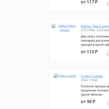
от 117
Р
Набор "Два в одн
(10x100мг, 10x20мг
Два самых популяр
препарата для усил
эрекции в одном на
от 115
Р
Супер Сиалис
20мг + 60мг
Усиление эрекции до
продление полового
одной таблетке.
от 90
Р