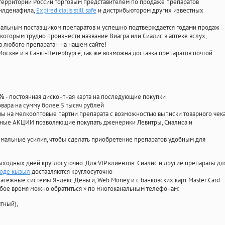
территории России торговым представителем по продаже препаратов
силденафила
,
Expired cialis still safe
и дистрибьютором других известных
циальным поставщиком препаратов и успешно подтверждается годами продаж
 которым трудно произнести название Виагра или Сиалис в аптеке вслух,
 любого препаратан на нашем сайте!
Москве и в Санкт-Петербурге, так же возможна доставка препаратов почтой
- постоянная дисконтная карта на последующие покупки
0%
овара на сумму более 5 тысяч рублей
 на мелкооптовые партии препарата с возможностью выписки товарного чек
личные АКЦИИ позволяющие покупать дженерики Левитры, Сиалиса и
мальные усилия, чтобы сделать приобретение препаратов удобным для
ыходных дней круглосуточно. Для VIP клиентов: Сиалис и другие препараты дл
роде кызыл
доставляются круглосуточно
атежные системы Яндекс Деньги, Web Money и с банковских карт Master Card
юбое время можно обратиться
»
по многоканальным телефонам:
тный),