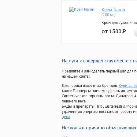
Крем Naron
(100 мг)
Крем для сужения в
от 1500
Р
На пути к совершенству вместе с 
Предлагаем Вам сделать первый шаг для п
на нашем сайте:
Дженерики известных брендов:
Купить ле
также Попперсы помогут сделать интимну
Синтетические гормоны роста
: Динатроп, 
лишнего веса
БАДы и препараты:
Tribulus terrestris, М
утраченную энергию, восстановят работу мн
цена
.
Несколько причино объясняющих 