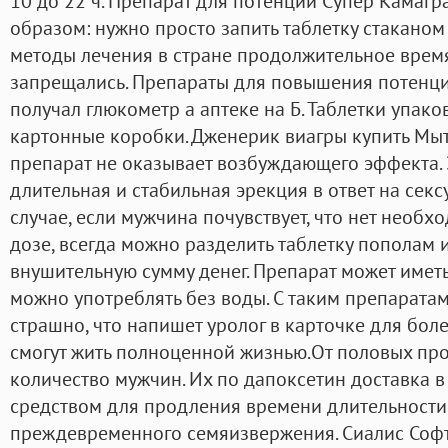
10 до 22 ч. Препарат для потенции Супер Камагр
образом: нужно просто запить таблетку стаканом
методы лечения в стране продолжительное врем
запрещались. Препараты для повышения потенци
получал глюкометр а аптеке на Б. Таблетки упак
картонные коробки. Дженерик виагры купить Мыт
препарат не оказывает возбуждающего эффекта.
длительная и стабильная эрекция в ответ на сек
случае, если мужчина почувствует, что нет необх
дозе, всегда можно разделить таблетку пополам 
внушительную сумму денег. Препарат может иметь
можно употреблять без воды. С таким препарат
страшно, что напишет уролог в карточке для бол
смогут жить полноценной жизнью.От половых пр
количество мужчин. Их по дапоксетин доставка в
средством для продления времени длительности 
преждевременного семяизвержения. Сиалис Софт