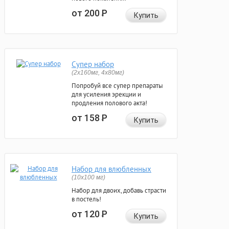
от 200
Р
Купить
Супер набор
(2х160мг, 4х80мг)
Попробуй все супер препараты
для усиления эрекции и
продления полового акта!
от 158
Р
Купить
Набор для влюбленных
(10х100 мг)
Набор для двоих, добавь страсти
в постель!
от 120
Р
Купить