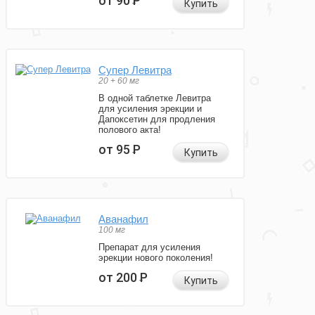
от 90
Р
Купить
Супер Левитра
20 + 60 мг
В одной таблетке Левитра
для усиления эрекции и
Дапоксетин для продления
полового акта!
от 95
Р
Купить
Аванафил
100 мг
Препарат для усиления
эрекции нового поколения!
от 200
Р
Купить