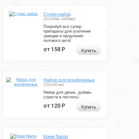
Супер набор
(2х160мг, 4х80мг)
Попробуй все супер
препараты для усиления
эрекции и продления
полового акта!
от 158
Р
Купить
Набор для влюбленных
(10х100 мг)
Набор для двоих, добавь
страсти в постель!
от 120
Р
Купить
Крем Naron