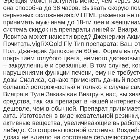
Эрекция может наступить менее, чем через 30
она способна до 36 часов. Вызвать скорую п
серьезных осложнениях:ViHTML разметка не 
принимать мужчинам до 18-ти леи и женщинам
система скидок на препараты линейки Виагра мг
Левитра может нанести вред? Дженерики Акци
Почитать.VigRXGold Fly Тип препарата: Ваш 
Пол: Дженерик Дапоксетин 60 мг. Форма выпу
покрытием голубого цвета, немного двояковы
– закругленные и срезанные. В том случае, ко
нарушениями функции печени, ему не требует
дозы Сиалиса, однако применять данный пре
большой осторожностью и только в случае са
Виагра в Туле Заказывая Виагру в нас, вы зн
средства, так как препарат в нашей интернет-
дешевле, чем в обычной. Препарат принимает
акта. Изготовлен в виде жевательной резинки
активные вещества, увеличивающие выработ
либидо. Со стороны костной системы: Воздей
дозах не влияло на состояние сердечнососуд