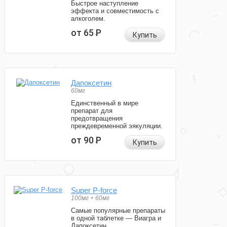
Быстрое наступление
эффекта и совместимость с
алкоголем.
от 65
Р
Купить
Дапоксетин
60мг
Единственный в мире
препарат для
предотвращения
преждевременной эякуляции.
от 90
Р
Купить
Super P-force
100мг + 60мг
Самые популярные препараты
в одной таблетке — Виагра и
Дапоксетин.