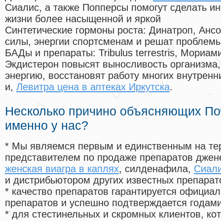
Сиалис, а также Попперсы помогут сделать и
жизни более насыщенной и яркой
Синтетические гормоны роста
: Динатроп, Анс
силы, энергии спортсменам и решат проблем
БАДы и препараты:
Tribulus terrestris, Мориа
Экдистерон повысят выносливость организма,
энергию, восстановят работу многих внутренн
и,
Левитра цена в аптеках Иркутска
.
Несколько причино объясняющих По
именно у нас?
* Мы являемся первым и единственным на те
представителем по продаже препаратов дже
женская виагра в каплях
, силденафила
,
Сиали
и дистрибьютором других известных препарат
* качество препаратов гарантируется офици
препаратов и успешно подтверждается годам
* для стестинельных и скромных клиентов, ко