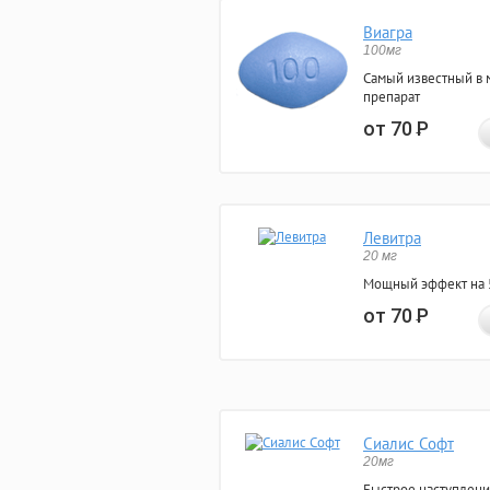
Виагра
100мг
Самый известный в 
препарат
от 70
Р
Левитра
20 мг
Мощный эффект на 5
от 70
Р
Сиалис Софт
20мг
Быстрое наступлени