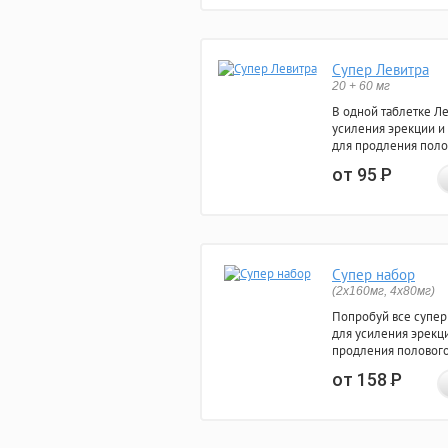
Супер Левитра
20 + 60 мг
В одной таблетке Л
усиления эрекции и
для продления поло
от 95
Р
Супер набор
(2х160мг, 4х80мг)
Попробуй все супер
для усиления эрекц
продления полового
от 158
Р