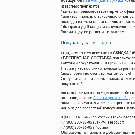
дженериков
Левитра цена в Кургане
, силд
известных препаратов
* качество препаратов гарантируется офи
* для стестинельных и скромных клиентов,
подойдет возможность анонимныого заказа
* быстрая и удобная доставка курьером по 
России в другие регионы 1м классом
Покупать у нас выгодно
! каждому новому покупателю
СКИДКА 1
!
при заказе т
БЕСПЛАТНАЯ ДОСТАВКА
! оптовым покупателям СПЕЦИАЛЬНЫЕ цены
! так же у нас постоянно проводятся раз
Силденафила по очень выгодным ценам!
Cотрудники нашей фирмы прилагают макси
покупателей
доставка препаратов осуществляется без в
потенции, а так же
Левитра цены в спб
дост
оплата принимаются через электронные пл
или Visa для бесплатной консультации в л
8
(800
)200-86-85
(
по России звонок беспла
+7
(800
)200-86-85
(
Санкт-Петербург)
+7
(800
)200-86-85
(
Москва)
Обязательно назовите добавочный н