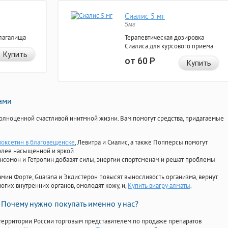
Сиалис 5 мг
5мг
лагалища
Терапевтическая дозировка
Сиалиса для курсового приема
Купить
от 60
Р
Купить
нами
олноценной счастливой инитмной жизни. Вам помогут средства, придагаемые
поксетин в благовещенске
, Левитра и Сиалис, а также Попперсы помогут
олее насыщенной и яркой
Ансомон и Гетропин добавят силы, энергии спортсменам и решат проблемы
ориамин Форте, Guarana и Экдистерон повысят выносливость организма, вернут
огих внутренних органов, омолодят кожу, и,
Купить виагру алматы
.
Почему нужно покупать именно у нас?
территории России торговым представителем по продаже препаратов