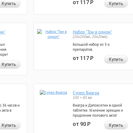
от 117
Р
Купить
Купить
ом"
Набор "Три в одном"
)
(10x100мг, 20x20мг)
ных
Большой набор из 3-х
ения
препаратов.
боре!
от 117
Р
Купить
Купить
Супер Виагра
100 + 60 мг
 36 часов и
Виагра и Дапоксетин в одной
 акта в
таблетке. Усиление эрекции и
продление полового акта!
от 90
Р
Купить
Купить