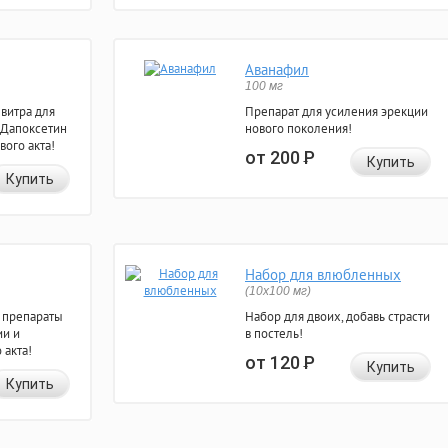
Аванафил
100 мг
евитра для
Препарат для усиления эрекции
 Дапоксетин
нового поколения!
вого акта!
от 200
Р
Купить
Купить
Набор для влюбленных
(10х100 мг)
 препараты
Набор для двоих, добавь страсти
ии и
в постель!
 акта!
от 120
Р
Купить
Купить