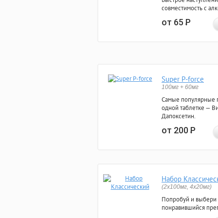
совместимость с ал
от 65
Р
Super P-force
100мг + 60мг
Самые популярные 
одной таблетке — Ви
Дапоксетин.
от 200
Р
Набор Классичес
(2x100мг, 4x20мг)
Попробуй и выбери
понравившийся преп