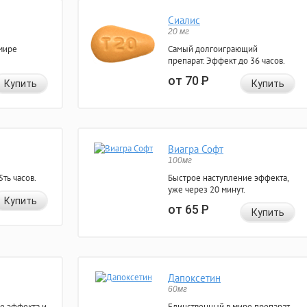
Сиалис
20 мг
мире
Самый долгоиграющий
препарат. Эффект до 36 часов.
от 70
Р
Купить
Купить
Виагра Софт
100мг
ть часов.
Быстрое наступление эффекта,
уже через 20 минут.
Купить
от 65
Р
Купить
Дапоксетин
60мг
е эффекта и
Единственный в мире препарат