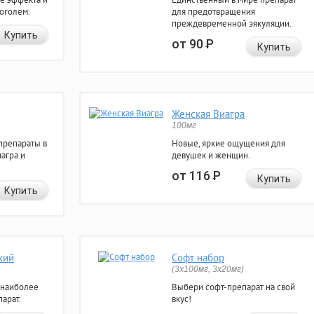
коголем.
для предотвращения
преждевременной эякуляции.
Купить
от 90
Р
Купить
Женская Виагра
100мг
препараты в
Новые, яркие ощущения для
агра и
девушек и женщин.
от 116
Р
Купить
Купить
кий
Софт набор
(3x100мг, 3x20мг)
 наиболее
Выбери софт-препарат на свой
арат.
вкус!