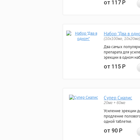
от 117
Р
Набор "Два в одн
(10x100мг, 10x20мг
Два самых популяр
препарата для усил
эрекции в одном на
от 115
Р
Супер Сиалис
20мг + 60мг
Усиление эрекции до
продление полового
одной таблетке.
от 90
Р