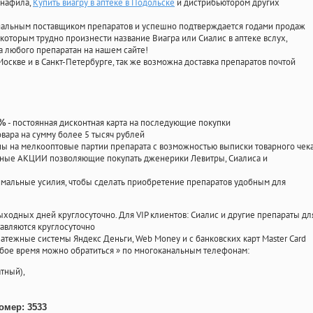
енафила
,
Купить виагру в аптеке в Подольске
и дистрибьютором других
циальным поставщиком препаратов и успешно подтверждается годами продаж
 которым трудно произнести название Виагра или Сиалис в аптеке вслух,
 любого препаратан на нашем сайте!
Москве и в Санкт-Петербурге, так же возможна доставка препаратов почтой
- постоянная дисконтная карта на последующие покупки
0%
овара на сумму более 5 тысяч рублей
 на мелкооптовые партии препарата с возможностью выписки товарного чек
личные АКЦИИ позволяющие покупать дженерики Левитры, Сиалиса и
мальные усилия, чтобы сделать приобретение препаратов удобным для
ыходных дней круглосуточно. Для VIP клиентов: Сиалис и другие препараты дл
авляются круглосуточно
атежные системы Яндекс Деньги, Web Money и с банковских карт Master Card
юбое время можно обратиться
»
по многоканальным телефонам:
тный),
омер: 3533