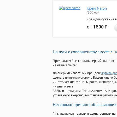
Крем Naron
(100 мг)
Крем для сужения в
от 1500
Р
На пути к совершенству вместе с 
Предлагаем Вам сделать первый шаг для п
на нашем сайте:
Дженерики известных брендов:
Купить да
сделать интимную сторону Вашей жизни б
Синтетические гормоны роста
: Динатроп, 
лишнего веса
БАДы и препараты:
Tribulus terrestris, М
утраченную энергию, восстановят работу мн
Несколько причино объясняющих 
* Мы являемся первым и единственным на 