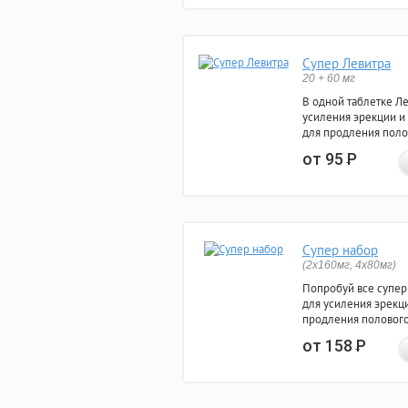
Супер Левитра
20 + 60 мг
В одной таблетке Л
усиления эрекции и
для продления поло
от 95
Р
Супер набор
(2х160мг, 4х80мг)
Попробуй все супер
для усиления эрекц
продления полового
от 158
Р