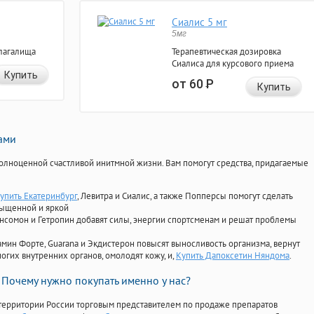
Сиалис 5 мг
5мг
лагалища
Терапевтическая дозировка
Сиалиса для курсового приема
Купить
от 60
Р
Купить
нами
олноценной счастливой инитмной жизни. Вам помогут средства, придагаемые
купить Екатеринбург
, Левитра и Сиалис, а также Попперсы помогут сделать
сыщенной и яркой
Ансомон и Гетропин добавят силы, энергии спортсменам и решат проблемы
ориамин Форте, Guarana и Экдистерон повысят выносливость организма, вернут
огих внутренних органов, омолодят кожу, и,
Купить Дапоксетин Няндома
.
Почему нужно покупать именно у нас?
территории России торговым представителем по продаже препаратов