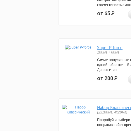
совместимость с ал
от 65
Р
Super P-force
100мг + 60мг
Самые популярные 
одной таблетке — Ви
Дапоксетин.
от 200
Р
Набор Классичес
(2x100мг, 4x20мг)
Попробуй и выбери
понравившийся преп