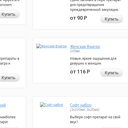
коголем.
для предотвращения
преждевременной эякуляции.
Купить
от 90
Р
Купить
Женская Виагра
100мг
препараты в
Новые, яркие ощущения для
агра и
девушек и женщин.
от 116
Р
Купить
Купить
кий
Софт набор
(3x100мг, 3x20мг)
 наиболее
Выбери софт-препарат на свой
арат.
вкус!