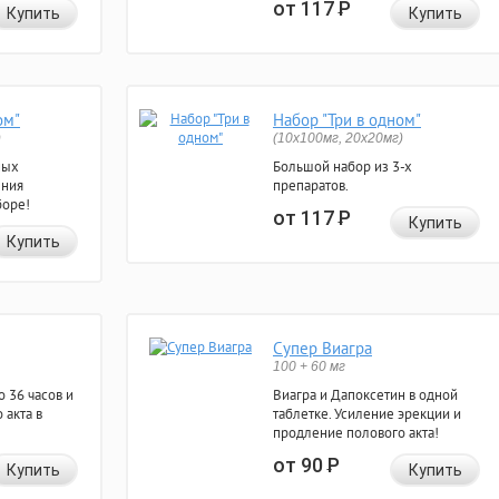
от 117
Р
Купить
Купить
ом"
Набор "Три в одном"
)
(10x100мг, 20x20мг)
ных
Большой набор из 3-х
ения
препаратов.
боре!
от 117
Р
Купить
Купить
Супер Виагра
100 + 60 мг
 36 часов и
Виагра и Дапоксетин в одной
 акта в
таблетке. Усиление эрекции и
продление полового акта!
от 90
Р
Купить
Купить