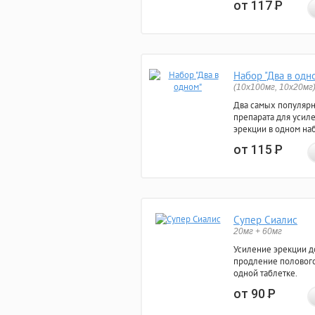
от 117
Р
Набор "Два в одн
(10x100мг, 10x20мг
Два самых популяр
препарата для усил
эрекции в одном на
от 115
Р
Супер Сиалис
20мг + 60мг
Усиление эрекции до
продление полового
одной таблетке.
от 90
Р