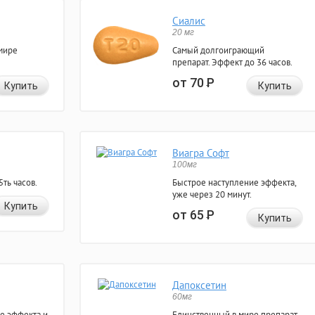
Сиалис
20 мг
мире
Самый долгоиграющий
препарат. Эффект до 36 часов.
от 70
Р
Купить
Купить
Виагра Софт
100мг
ть часов.
Быстрое наступление эффекта,
уже через 20 минут.
Купить
от 65
Р
Купить
Дапоксетин
60мг
е эффекта и
Единственный в мире препарат