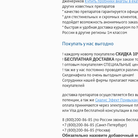
дженериков
Купить пробники виагры в ек
других известных препаратов
* качество препаратов гарантируется офи
* для стестинельных и скромных клиентов,
подойдет возможность анонимныого заказа
* быстрая и удобная доставка курьером по 
России в другие регионы 1м классом
Покупать у нас выгодно
! каждому новому покупателю
СКИДКА 1
!
при заказе т
БЕСПЛАТНАЯ ДОСТАВКА
! оптовым покупателям СПЕЦИАЛЬНЫЕ цены
! так же у нас постоянно проводятся раз
Силденафила по очень выгодным ценам!
Cотрудники нашей фирмы прилагают макси
покупателей
доставка препаратов осуществляется без в
потенции, а так же
Сиалис Эфект Привыкан
оплата принимаются через электронные пл
или Visa для бесплатной консультации в л
8
(800
)200-86-85
(
по России звонок беспла
+7
(800
)200-86-85
(
Санкт-Петербург)
+7
(800
)200-86-85
(
Москва)
Обязательно назовите добавочный н