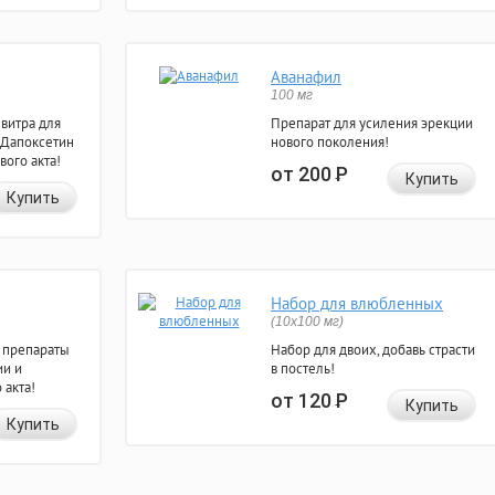
Аванафил
100 мг
евитра для
Препарат для усиления эрекции
 Дапоксетин
нового поколения!
вого акта!
от 200
Р
Купить
Купить
Набор для влюбленных
(10х100 мг)
 препараты
Набор для двоих, добавь страсти
ии и
в постель!
 акта!
от 120
Р
Купить
Купить