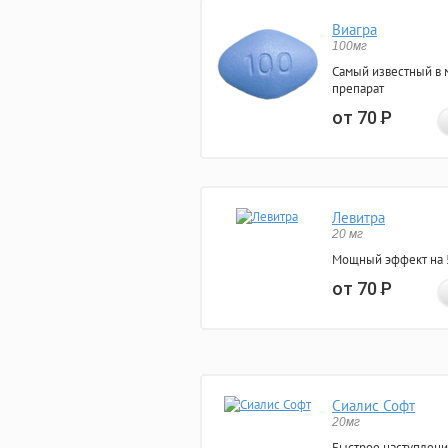
Виагра
100мг
Самый известный в 
препарат
от 70
Р
Левитра
20 мг
Мощный эффект на 5
от 70
Р
Сиалис Софт
20мг
Быстрое наступлени