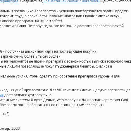
атеринбурге
, силденафила
,
Совместим ли сиалис с алкаголем
и дистрибьютором
циальным поставщиком препаратов и успешно подтверждается годами продаж
 которым трудно произнести название Виагра или Сиалис в аптеке вслух,
 любого препаратан на нашем сайте!
Москве и в Санкт-Петербурге, так же возможна доставка препаратов почтой
- постоянная дисконтная карта на последующие покупки
0%
овара на сумму более 5 тысяч рублей
 на мелкооптовые партии препарата с возможностью выписки товарного чек
личные АКЦИИ позволяющие покупать дженерики Левитры, Сиалиса и
мальные усилия, чтобы сделать приобретение препаратов удобным для
ыходных дней круглосуточно. Для VIP клиентов: Сиалис и другие препараты дл
ия
доставляются круглосуточно
атежные системы Яндекс Деньги, Web Money и с банковских карт Master Card
юбое время можно обратиться
»
по многоканальным телефонам:
тный),
омер: 3533