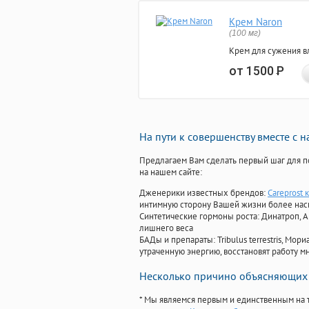
Крем Naron
(100 мг)
Крем для сужения в
от 1500
Р
На пути к совершенству вместе с 
Предлагаем Вам сделать первый шаг для п
на нашем сайте:
Дженерики известных брендов:
Careprost 
интимную сторону Вашей жизни более на
Синтетические гормоны роста
: Динатроп, 
лишнего веса
БАДы и препараты:
Tribulus terrestris, М
утраченную энергию, восстановят работу мн
Несколько причино объясняющих 
* Мы являемся первым и единственным на 