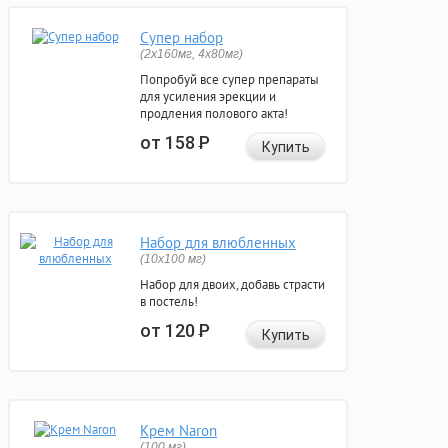
Супер набор
(2х160мг, 4х80мг)
Попробуй все супер препараты
для усиления эрекции и
продления полового акта!
от 158
Р
Купить
Набор для влюбленных
(10х100 мг)
Набор для двоих, добавь страсти
в постель!
от 120
Р
Купить
Крем Naron
(100 мг)