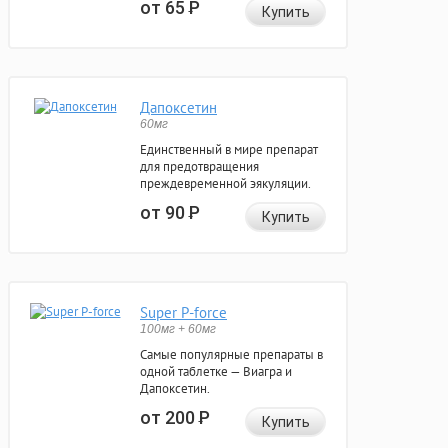
от 65
Р
Купить
Дапоксетин
60мг
Единственный в мире препарат
для предотвращения
преждевременной эякуляции.
от 90
Р
Купить
Super P-force
100мг + 60мг
Самые популярные препараты в
одной таблетке — Виагра и
Дапоксетин.
от 200
Р
Купить