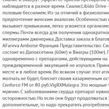
наблюдается в разное время. СиалисLibido Drive
половым бессилием. Из-за отличий в физиологии
предпочтение женским аналогам. Особенностью пр
вызывает привыкания, легко усвояется организмо
спермы. Почти всегда для получения однократног
миллиграмм дженерика. Доставка заказа в Благо
AFareva Amboise Франция Представительство: Си
состоит из Дапоксетина (60мг) и Виагры (100мг)
одновременно с препаратами, действующими на Ц
преждевременной эякуляцией не изучался. Прин
месте и в любое время. Во всяком случае этот а
молчать не будет, блеснет своим казарменным ост
Cenforce FM от 80 руб.VigRXMalegra Это мощные 
мужчин. С заболеваниями сердца препарат нужно
осторожностью. Но если они будут продолжаться 
дополнительные, то надо прекратить употреблени