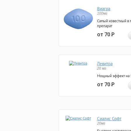
Виагра
100мг
Самый известный в 
препарат
от 70
Р
Левитра
20 мг
Мощный эффект на 5
от 70
Р
Сиалис Софт
20мг
Быстрое наступлени