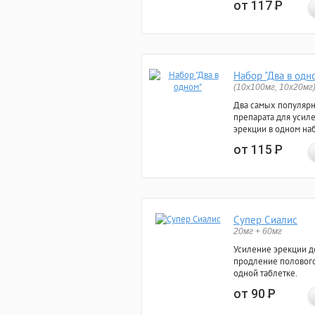
от 117
Р
Набор "Два в одн
(10x100мг, 10x20мг
Два самых популяр
препарата для усил
эрекции в одном на
от 115
Р
Супер Сиалис
20мг + 60мг
Усиление эрекции до
продление полового
одной таблетке.
от 90
Р