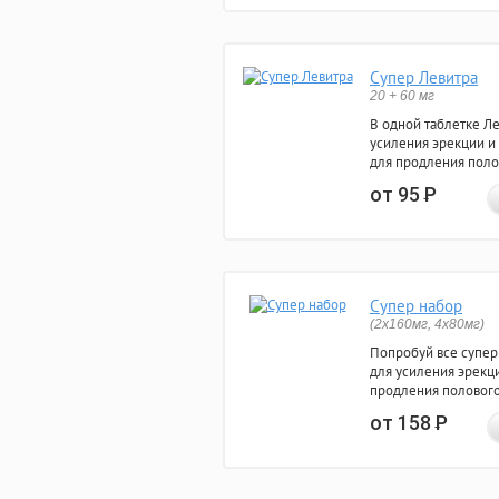
Супер Левитра
20 + 60 мг
В одной таблетке Л
усиления эрекции и
для продления поло
от 95
Р
Супер набор
(2х160мг, 4х80мг)
Попробуй все супер
для усиления эрекц
продления полового
от 158
Р