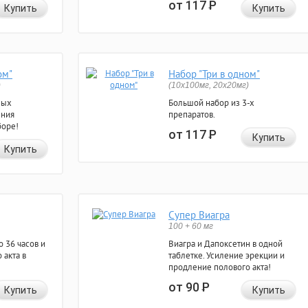
от 117
Р
Купить
Купить
ом"
Набор "Три в одном"
)
(10x100мг, 20x20мг)
ных
Большой набор из 3-х
ения
препаратов.
боре!
от 117
Р
Купить
Купить
Супер Виагра
100 + 60 мг
 36 часов и
Виагра и Дапоксетин в одной
 акта в
таблетке. Усиление эрекции и
продление полового акта!
от 90
Р
Купить
Купить