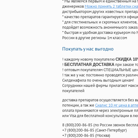
* Мы являемся первым и единственным на 
дженериков
Можно принять 2 таблетки сиа
дистрибьютором других известных препар
* качество препаратов гарантируется офи
* для стестинельных и скромных клиентов,
подойдет возможность анонимныого заказа
* быстрая и удобная доставка курьером по 
России в другие регионы 1м классом
Покупать у нас выгодно
! каждому новому покупателю
СКИДКА 1
!
при заказе т
БЕСПЛАТНАЯ ДОСТАВКА
! оптовым покупателям СПЕЦИАЛЬНЫЕ цены
! так же у нас постоянно проводятся раз
Силденафила по очень выгодным ценам!
Cотрудники нашей фирмы прилагают макси
покупателей
доставка препаратов осуществляется без в
потенции, а так же
Сиалис 10 мг цена в апт
оплата принимаются через электронные пл
или Visa для бесплатной консультации в л
8
(800
)200-86-85
(
по России звонок беспла
+7
(800
)200-86-85
(
Санкт-Петербург)
+7
(800
)200-86-85
(
Москва)