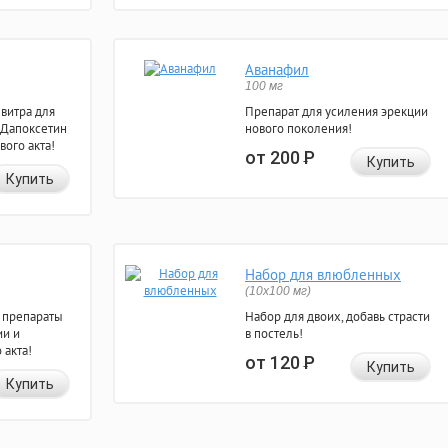
Аванафил
100 мг
евитра для
Препарат для усиления эрекции
 Дапоксетин
нового поколения!
вого акта!
от 200
Р
Купить
Купить
Набор для влюбленных
(10х100 мг)
 препараты
Набор для двоих, добавь страсти
ии и
в постель!
 акта!
от 120
Р
Купить
Купить