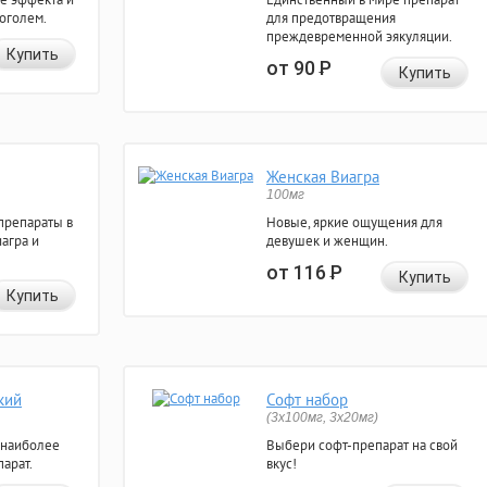
коголем.
для предотвращения
преждевременной эякуляции.
Купить
от 90
Р
Купить
Женская Виагра
100мг
препараты в
Новые, яркие ощущения для
агра и
девушек и женщин.
от 116
Р
Купить
Купить
кий
Софт набор
(3x100мг, 3x20мг)
 наиболее
Выбери софт-препарат на свой
арат.
вкус!