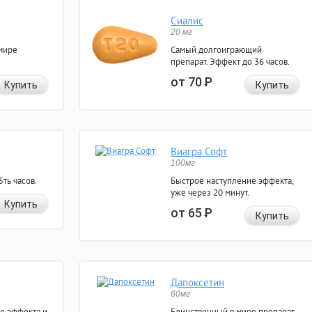
Сиалис
20 мг
мире
Самый долгоиграющий
препарат. Эффект до 36 часов.
от 70
Р
Купить
Купить
Виагра Софт
100мг
ть часов.
Быстрое наступление эффекта,
уже через 20 минут.
Купить
от 65
Р
Купить
Дапоксетин
60мг
е эффекта и
Единственный в мире препарат