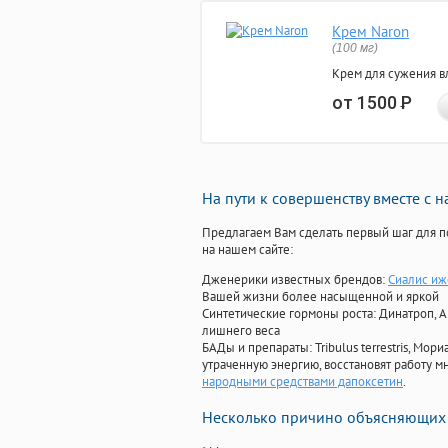
Крем Naron
(100 мг)
Крем для сужения в
от 1500
Р
На пути к совершенству вместе с 
Предлагаем Вам сделать первый шаг для п
на нашем сайте:
Дженерики известных брендов:
Сиалис иж
Вашей жизни более насыщенной и яркой
Синтетические гормоны роста
: Динатроп, 
лишнего веса
БАДы и препараты:
Tribulus terrestris, М
утраченную энергию, восстановят работу мн
народными средствами дапоксетин
.
Несколько причино объясняющих 