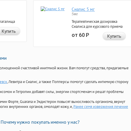
Сиалис 5 мг
5мг
лагалища
Терапевтическая дозировка
Сиалиса для курсового приема
Купить
от 60
Р
Купить
нами
олноценной счастливой инитмной жизни. Вам помогут средства, придагаемые
евск
, Левитра и Сиалис, а также Попперсы помогут сделать интимную сторону
Ансомон и Гетропин добавят силы, энергии спортсменам и решат проблемы
ориамин Форте, Guarana и Экдистерон повысят выносливость организма, вернут
огих внутренних органов, омолодят кожу, и,
Ранее семя извержения лечение
Почему нужно покупать именно у нас?