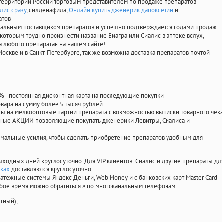
территории России торговым представителем по продаже препаратов
лис сразу
, силденафила
,
Онлайн купить дженерик дапоксетин
и
атов
циальным поставщиком препаратов и успешно подтверждается годами продаж
 которым трудно произнести название Виагра или Сиалис в аптеке вслух,
 любого препаратан на нашем сайте!
Москве и в Санкт-Петербурге, так же возможна доставка препаратов почтой
- постоянная дисконтная карта на последующие покупки
0%
овара на сумму более 5 тысяч рублей
 на мелкооптовые партии препарата с возможностью выписки товарного чек
личные АКЦИИ позволяющие покупать дженерики Левитры, Сиалиса и
мальные усилия, чтобы сделать приобретение препаратов удобным для
ыходных дней круглосуточно. Для VIP клиентов: Сиалис и другие препараты дл
еках
доставляются круглосуточно
атежные системы Яндекс Деньги, Web Money и с банковских карт Master Card
юбое время можно обратиться
»
по многоканальным телефонам:
тный),