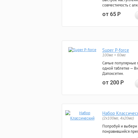
совместимость с ал
от 65
Р
Super P-force
100мг + 60мг
Самые популярные 
одной таблетке — Ви
Дапоксетин.
от 200
Р
Набор Классичес
(2x100мг, 4x20мг)
Попробуй и выбери
понравившийся преп