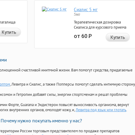
Сиалис 5 мг
5мг
лагалища
Терапевтическая дозировка
Сиалиса для курсового приема
Купить
от 60
Р
Купить
нами
олноценной счастливой инитмной жизни. Вам помогут средства, придагаемые
оптом
, Левитра и Сиалис, а также Попперсы помогут сделать интимную сторону
Ансомон и Гетропин добавят силы, энергии спортсменам и решат проблемы
ориамин Форте, Guarana и Экдистерон повысят выносливость организма, вернут
огих внутренних органов, омолодят кожу, и,
Левитра под язык или глотать
.
Почему нужно покупать именно у нас?
территории России торговым представителем по продаже препаратов