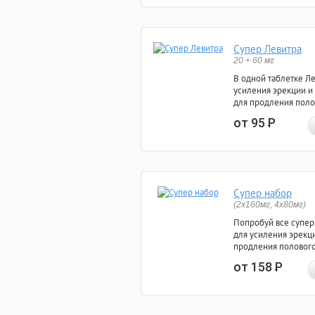
Супер Левитра
20 + 60 мг
В одной таблетке Л
усиления эрекции и
для продления поло
от 95
Р
Супер набор
(2х160мг, 4х80мг)
Попробуй все супер
для усиления эрекц
продления полового
от 158
Р