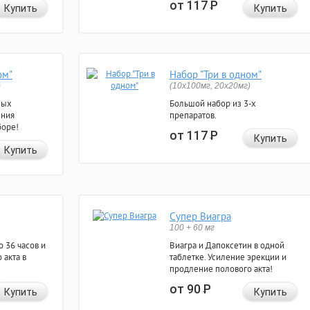
от 117
Р
Купить
Купить
ом"
Набор "Три в одном"
)
(10x100мг, 20x20мг)
ных
Большой набор из 3-х
ения
препаратов.
боре!
от 117
Р
Купить
Купить
Супер Виагра
100 + 60 мг
 36 часов и
Виагра и Дапоксетин в одной
 акта в
таблетке. Усиление эрекции и
продление полового акта!
от 90
Р
Купить
Купить