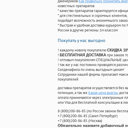
дженериков
Как правильно принимать виаг
известных препаратов
* качество препаратов гарантируется офи
* для стестинельных и скромных клиентов,
подойдет возможность анонимныого заказа
* быстрая и удобная доставка курьером по 
России в другие регионы 1м классом
Покупать у нас выгодно
! каждому новому покупателю
СКИДКА 1
!
при заказе т
БЕСПЛАТНАЯ ДОСТАВКА
! оптовым покупателям СПЕЦИАЛЬНЫЕ цены
! так же у нас постоянно проводятся раз
Силденафила по очень выгодным ценам!
Cотрудники нашей фирмы прилагают макси
покупателей
доставка препаратов осуществляется без в
потенции, а так же
Какая цена виагры
доста
оплата принимаются через электронные пл
или Visa для бесплатной консультации в л
8
(800
)200-86-85
(
по России звонок беспла
+7
(800
)200-86-85
(
Санкт-Петербург)
+7
(800
)200-86-85
(
Москва)
Обязательно назовите добавочный н