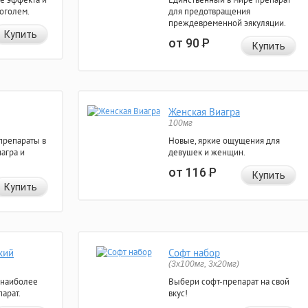
коголем.
для предотвращения
преждевременной эякуляции.
Купить
от 90
Р
Купить
Женская Виагра
100мг
препараты в
Новые, яркие ощущения для
агра и
девушек и женщин.
от 116
Р
Купить
Купить
кий
Софт набор
(3x100мг, 3x20мг)
 наиболее
Выбери софт-препарат на свой
арат.
вкус!