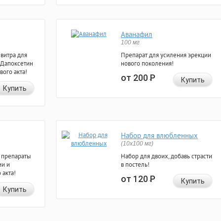
Аванафил
100 мг
евитра для
Препарат для усиления эрекции
 Дапоксетин
нового поколения!
вого акта!
от 200
Р
Купить
Купить
Набор для влюбленных
(10х100 мг)
 препараты
Набор для двоих, добавь страсти
ии и
в постель!
 акта!
от 120
Р
Купить
Купить