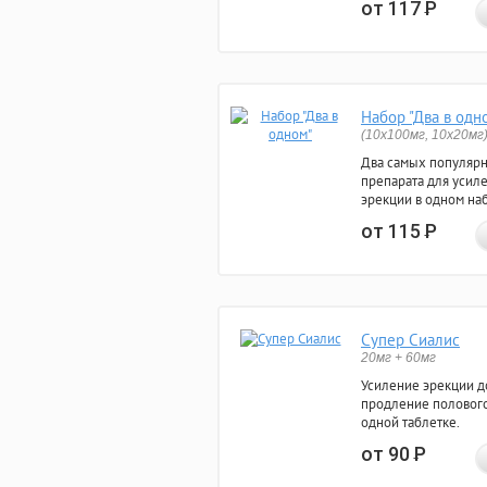
от 117
Р
Набор "Два в одн
(10x100мг, 10x20мг
Два самых популяр
препарата для усил
эрекции в одном на
от 115
Р
Супер Сиалис
20мг + 60мг
Усиление эрекции до
продление полового
одной таблетке.
от 90
Р