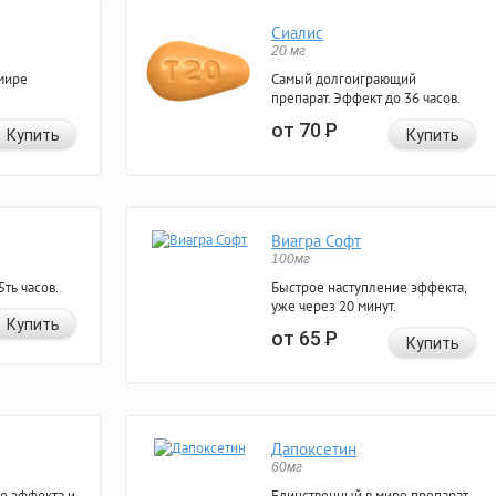
Сиалис
20 мг
мире
Самый долгоиграющий
препарат. Эффект до 36 часов.
от 70
Р
Купить
Купить
Виагра Софт
100мг
ть часов.
Быстрое наступление эффекта,
уже через 20 минут.
Купить
от 65
Р
Купить
Дапоксетин
60мг
е эффекта и
Единственный в мире препарат