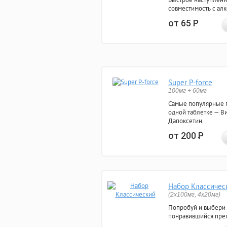
совместимость с ал
от 65
Р
Super P-force
100мг + 60мг
Самые популярные 
одной таблетке — Ви
Дапоксетин.
от 200
Р
Набор Классичес
(2x100мг, 4x20мг)
Попробуй и выбери
понравившийся преп