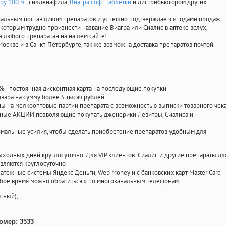
ру 100 мг
, силденафила
,
Виагра софт таблетки
и дистрибьютором других
циальным поставщиком препаратов и успешно подтверждается годами продаж
 которым трудно произнести название Виагра или Сиалис в аптеке вслух,
 любого препаратан на нашем сайте!
Москве и в Санкт-Петербурге, так же возможна доставка препаратов почтой
- постоянная дисконтная карта на последующие покупки
0%
овара на сумму более 5 тысяч рублей
 на мелкооптовые партии препарата с возможностью выписки товарного чек
личные АКЦИИ позволяющие покупать дженерики Левитры, Сиалиса и
мальные усилия, чтобы сделать приобретение препаратов удобным для
ыходных дней круглосуточно. Для VIP клиентов: Сиалис и другие препараты дл
вляются круглосуточно
атежные системы Яндекс Деньги, Web Money и с банковских карт Master Card
юбое время можно обратиться
»
по многоканальным телефонам:
тный),
омер: 3533