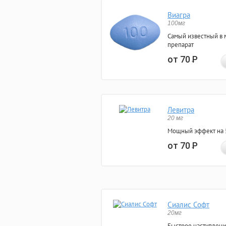
Виагра
100мг
Самый известный в 
препарат
от 70
Р
Левитра
20 мг
Мощный эффект на 5
от 70
Р
Сиалис Софт
20мг
Быстрое наступлени