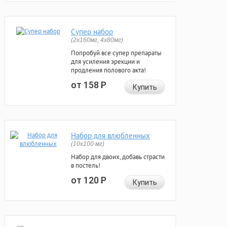
Супер набор
(2х160мг, 4х80мг)
Попробуй все супер препараты
для усиления эрекции и
продления полового акта!
от 158
Р
Купить
Набор для влюбленных
(10х100 мг)
Набор для двоих, добавь страсти
в постель!
от 120
Р
Купить