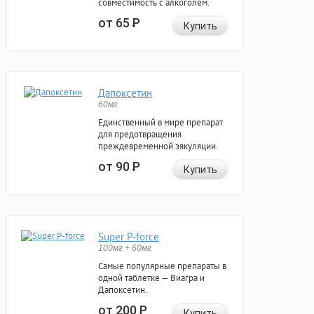
совместимость с алкоголем.
от 65
Р
Купить
Дапоксетин
60мг
Единственный в мире препарат
для предотвращения
преждевременной эякуляции.
от 90
Р
Купить
Super P-force
100мг + 60мг
Самые популярные препараты в
одной таблетке — Виагра и
Дапоксетин.
от 200
Р
Купить