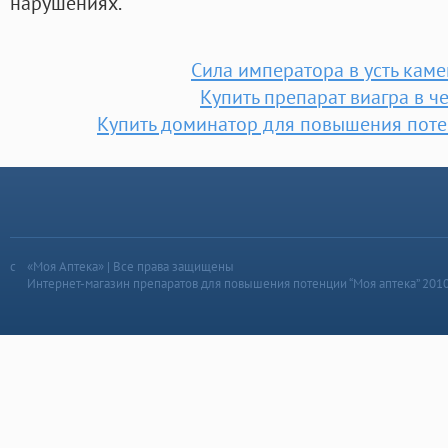
нарушениях.
Сила императора в усть кам
Купить препарат виагра в ч
Купить доминатор для повышения поте
«Моя Аптека» | Все права защищены
Интернет-магазин препаратов для повышения потенции “Моя аптека” 201