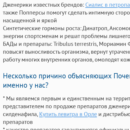
Дженерики известных брендов:
Сиалис в петроп
также Попперсы помогут сделать интимную стор
насыщенной и яркой
Синтетические гормоны роста
: Динатроп, Ансомо
энергии спортсменам и решат проблемы лишнего
БАДы и препараты:
Tribulus terrestris, Мориамин
повысят выносливость организма, вернут утрачен
работу многих внутренних органов, омолодят кожу
Несколько причино объясняющих Поче
именно у нас?
* Мы являемся первым и единственным на терри
представителем по продаже препаратов дженер
силденафила
,
Купить левитра в Орле
и дистрибью
препаратов
* качество препаратов гарантируется официаль