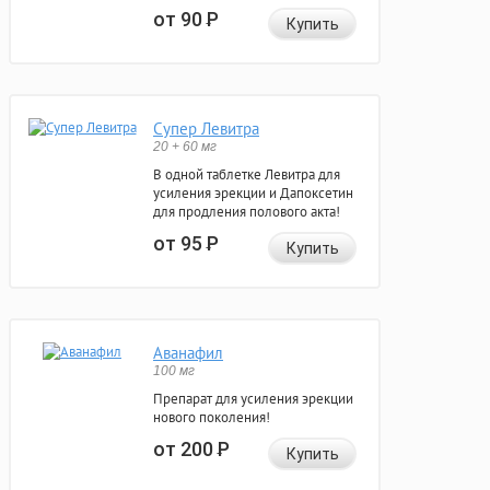
от 90
Р
Купить
Супер Левитра
20 + 60 мг
В одной таблетке Левитра для
усиления эрекции и Дапоксетин
для продления полового акта!
от 95
Р
Купить
Аванафил
100 мг
Препарат для усиления эрекции
нового поколения!
от 200
Р
Купить