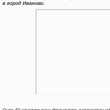
в город Иваново.
Over 40 кингдом раш фронтиерс дапоксетин with