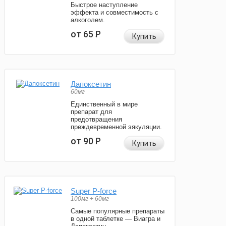
Быстрое наступление
эффекта и совместимость с
алкоголем.
от 65
Р
Купить
Дапоксетин
60мг
Единственный в мире
препарат для
предотвращения
преждевременной эякуляции.
от 90
Р
Купить
Super P-force
100мг + 60мг
Самые популярные препараты
в одной таблетке — Виагра и