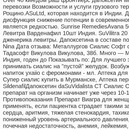
перевозки Возможности и услуги грузового те
Рощино.ASuLtd, которая находится в Индии. Д
дисфункция снижение потенции в современно
является редкостью. Sunrise RemediesAvana 5
Левитра Варденафил 10шт Индия. SuVilitra 20 
дженерика левитры. Дапоксетина в составе п
Nina Дата отзыва: Металлургов Сиалис Софт с
Тадасофт Викулова Викулова, 38б. Много — М
Индия, годен до Показывать по: Для лучшего
принимать сиалис на "пустой" желудок. Возб
напиток yxaiio с феромонами - мл. Аптека дл
Супер сиалис купить в Мурманске, Аптека п
SildenafilДапоксетин daSuVidalista CT Сиалис 
препарат на организм начинает уже через 10-
Противопоказания Препарат Виагра для женщ
применять, если пациентка страдает такими з
сердца, аритмия, тяжелая стенокардия, тахи
пониженный уровень артериального давления,
почечная недостаточность, анемия, лейкемия,