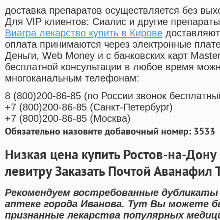
доставка препаратов осуществляется без вых
Для VIP клиентов: Сиалис и другие препараты
Виагра лекарство купить в Кирове
доставляютс
оплата принимаются через электронные плат
Деньги, Web Money и с банковских карт Master
бесплатной консультации в любое время мож
многоканальным телефонам:
8
(800
)200-86-85
(
по России звонок бесплатны
+7
(800
)200-86-85
(
Санкт-Петербург)
+7
(800
)200-86-85
(
Москва)
Обязательно назовите добавочный номер: 3533
Низкая цена купить Ростов-на-Дону 
левитру Заказать Почтой Аванафил 
Рекомендуем востребованные дубликаты 
аптеке города Иванова. Тут Вы можете б
признанные лекарства популярных медиц