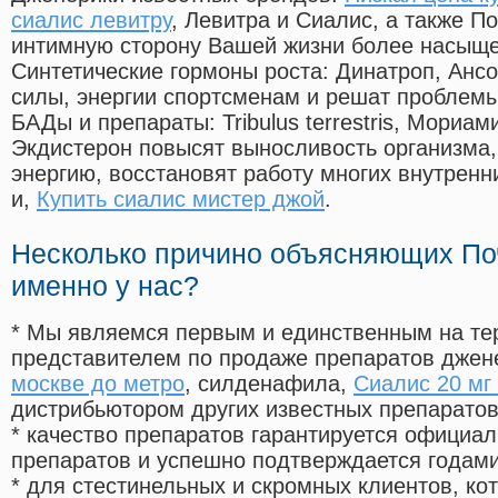
сиалис левитру
, Левитра и Сиалис, а также П
интимную сторону Вашей жизни более насыще
Синтетические гормоны роста
: Динатроп, Анс
силы, энергии спортсменам и решат проблем
БАДы и препараты:
Tribulus terrestris, Мориа
Экдистерон повысят выносливость организма,
энергию, восстановят работу многих внутренн
и,
Купить сиалис мистер джой
.
Несколько причино объясняющих По
именно у нас?
* Мы являемся первым и единственным на те
представителем по продаже препаратов дже
москве до метро
, силденафила
,
Сиалис 20 мг 
дистрибьютором других известных препарато
* качество препаратов гарантируется офици
препаратов и успешно подтверждается годам
* для стестинельных и скромных клиентов, ко