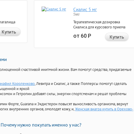
Сиалис 5 мг
5мг
лагалища
Терапевтическая дозировка
Сиалиса для курсового приема
Купить
от 60
Р
Купить
нами
олноценной счастливой инитмной жизни. Вам помогут средства, придагаемые
анафил Короленково
, Левитра и Сиалис, а также Попперсы помогут сделать
сыщенной и яркой
Ансомон и Гетропин добавят силы, энергии спортсменам и решат проблемы
ориамин Форте, Guarana и Экдистерон повысят выносливость организма, вернут
огих внутренних органов, омолодят кожу, и,
Женская виагра купить в Орехово-
Почему нужно покупать именно у нас?