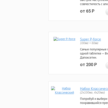
совместимость с ал
от 65
Р
Super P-force
100мг + 60мг
Самые популярные 
одной таблетке — Ви
Дапоксетин.
от 200
Р
Набор Классичес
(2x100мг, 4x20мг)
Попробуй и выбери
понравившийся преп