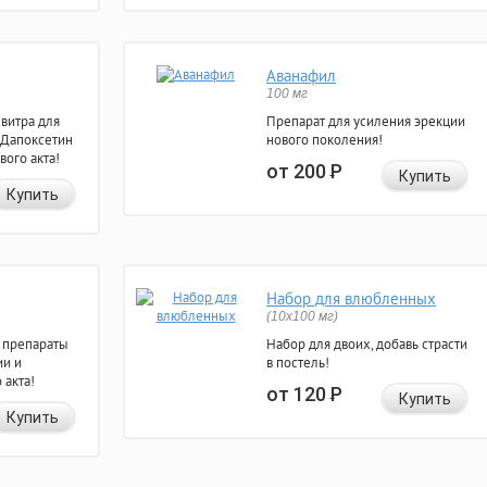
Аванафил
100 мг
евитра для
Препарат для усиления эрекции
 Дапоксетин
нового поколения!
вого акта!
от 200
Р
Купить
Купить
Набор для влюбленных
(10х100 мг)
 препараты
Набор для двоих, добавь страсти
ии и
в постель!
 акта!
от 120
Р
Купить
Купить