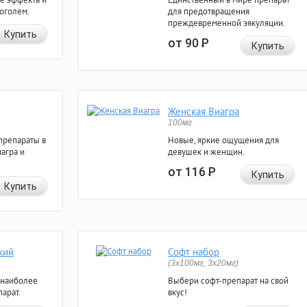
коголем.
для предотвращения
преждевременной эякуляции.
Купить
от 90
Р
Купить
Женская Виагра
100мг
препараты в
Новые, яркие ощущения для
агра и
девушек и женщин.
от 116
Р
Купить
Купить
кий
Софт набор
(3x100мг, 3x20мг)
 наиболее
Выбери софт-препарат на свой
арат.
вкус!