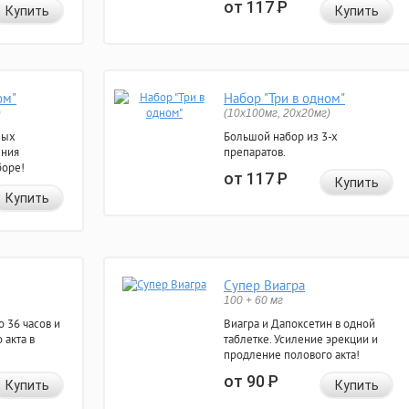
от 117
Р
Купить
Купить
ом"
Набор "Три в одном"
)
(10x100мг, 20x20мг)
ных
Большой набор из 3-х
ения
препаратов.
боре!
от 117
Р
Купить
Купить
Супер Виагра
100 + 60 мг
 36 часов и
Виагра и Дапоксетин в одной
 акта в
таблетке. Усиление эрекции и
продление полового акта!
от 90
Р
Купить
Купить