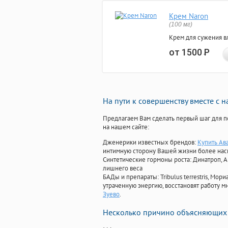
Крем Naron
(100 мг)
Крем для сужения в
от 1500
Р
На пути к совершенству вместе с 
Предлагаем Вам сделать первый шаг для п
на нашем сайте:
Дженерики известных брендов:
Купить Ав
интимную сторону Вашей жизни более на
Синтетические гормоны роста
: Динатроп, 
лишнего веса
БАДы и препараты:
Tribulus terrestris, М
утраченную энергию, восстановят работу мн
Зуево
.
Несколько причино объясняющих 