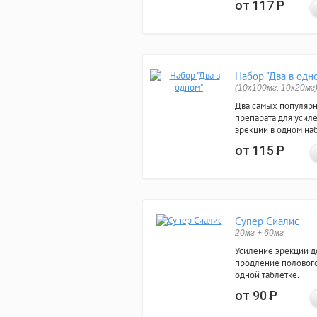
от 117
Р
Набор "Два в одн
(10x100мг, 10x20мг
Два самых популяр
препарата для усил
эрекции в одном на
от 115
Р
Супер Сиалис
20мг + 60мг
Усиление эрекции до
продление полового
одной таблетке.
от 90
Р