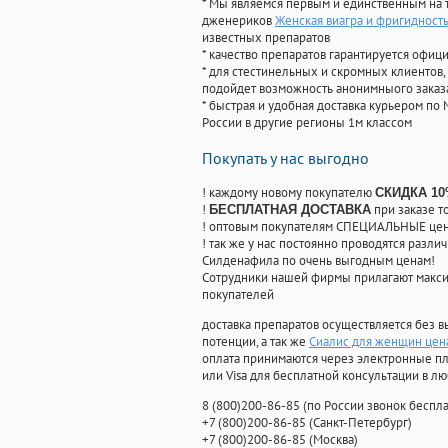
* Мы являемся первым и единственным на 
дженериков
Женская виагра и фригидност
известных препаратов
* качество препаратов гарантируется офи
* для стестинельных и скромных клиентов,
подойдет возможность анонимныого заказа
* быстрая и удобная доставка курьером по 
России в другие регионы 1м классом
Покупать у нас выгодно
! каждому новому покупателю
СКИДКА 1
!
при заказе т
БЕСПЛАТНАЯ ДОСТАВКА
! оптовым покупателям СПЕЦИАЛЬНЫЕ цены
! так же у нас постоянно проводятся раз
Силденафила по очень выгодным ценам!
Cотрудники нашей фирмы прилагают макси
покупателей
доставка препаратов осуществляется без в
потенции, а так же
Сиалис для женщин цена
оплата принимаются через электронные пл
или Visa для бесплатной консультации в л
8
(800
)200-86-85
(
по России звонок беспла
+7
(800
)200-86-85
(
Санкт-Петербург)
+7
(800
)200-86-85
(
Москва)