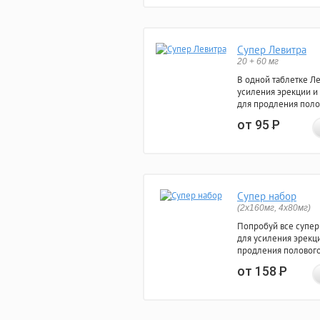
Супер Левитра
20 + 60 мг
В одной таблетке Л
усиления эрекции и
для продления поло
от 95
Р
Супер набор
(2х160мг, 4х80мг)
Попробуй все супер
для усиления эрекц
продления полового
от 158
Р