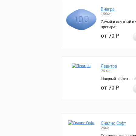
Виагра
100мг
Самый известный в 
препарат
от 70
Р
Левитра
20 мг
Мощный эффект на 5
от 70
Р
Сиалис Софт
20мг
Быстрое наступлени