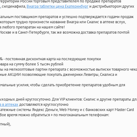
территории России торговым представителем по продаже препаратов
ь
, силденафила
,
Виагра таблетки цена Екатеринбург
и дистрибьютором других
циальным поставщиком препаратов и успешно подтверждается годами продаж
 которым трудно произнести название Виагра или Сиалис в аптеке вслух,
 любого препаратан на нашем сайте!
Москве и в Санкт-Петербурге, так же возможна доставка препаратов почтой
- постоянная дисконтная карта на последующие покупки
0%
овара на сумму более 5 тысяч рублей
 на мелкооптовые партии препарата с возможностью выписки товарного чек
личные АКЦИИ позволяющие покупать дженерики Левитры, Сиалиса и
мальные усилия, чтобы сделать приобретение препаратов удобным для
ыходных дней круглосуточно. Для VIP клиентов: Сиалис и другие препараты дл
 в аптеках
доставляются круглосуточно
атежные системы Яндекс Деньги, Web Money и с банковских карт Master Card
юбое время можно обратиться
»
по многоканальным телефонам:
тный),