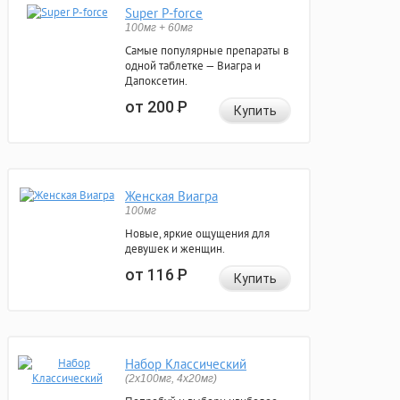
Super P-force
100мг + 60мг
Самые популярные препараты в
одной таблетке — Виагра и
Дапоксетин.
от 200
Р
Купить
Женская Виагра
100мг
Новые, яркие ощущения для
девушек и женщин.
от 116
Р
Купить
Набор Классический
(2x100мг, 4x20мг)