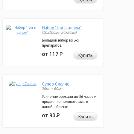
Набор "Три в одном"
(10x100мг, 20x20мг)
Большой набор из 3-х
препаратов.
от 117
Р
Купить
Супер Сиалис
20мг + 60мг
Усиление эрекции до 36 часов и
продление полового акта в
одной таблетке.
от 90
Р
Купить