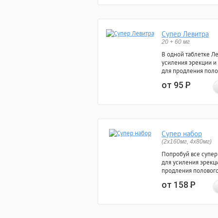
Супер Левитра
20 + 60 мг
В одной таблетке Л
усиления эрекции и
для продления поло
от 95
Р
Супер набор
(2х160мг, 4х80мг)
Попробуй все супер
для усиления эрекц
продления полового
от 158
Р