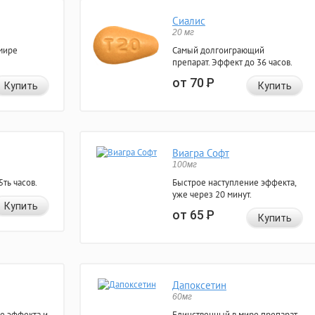
Сиалис
20 мг
мире
Самый долгоиграющий
препарат. Эффект до 36 часов.
от 70
Р
Купить
Купить
Виагра Софт
100мг
ть часов.
Быстрое наступление эффекта,
уже через 20 минут.
Купить
от 65
Р
Купить
Дапоксетин
60мг
е эффекта и
Единственный в мире препарат