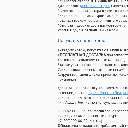
* Мы являемся первым и единственным на 
дженериков
Дапоксетин в Орле
, силденаф
* качество препаратов гарантируется офи
* для стестинельных и скромных клиентов,
подойдет возможность анонимныого заказа
* быстрая и удобная доставка курьером по 
России в другие регионы 1м классом
Покупать у нас выгодно
! каждому новому покупателю
СКИДКА 1
!
при заказе т
БЕСПЛАТНАЯ ДОСТАВКА
! оптовым покупателям СПЕЦИАЛЬНЫЕ цены
! так же у нас постоянно проводятся раз
Силденафила по очень выгодным ценам!
Cотрудники нашей фирмы прилагают макси
покупателей
доставка препаратов осуществляется без в
потенции, а так же
Купить Женская Виагра
оплата принимаются через электронные пл
или Visa для бесплатной консультации в л
8
(800
)200-86-85
(
по России звонок беспла
+7
(800
)200-86-85
(
Санкт-Петербург)
+7
(800
)200-86-85
(
Москва)
Обязательно назовите добавочный н