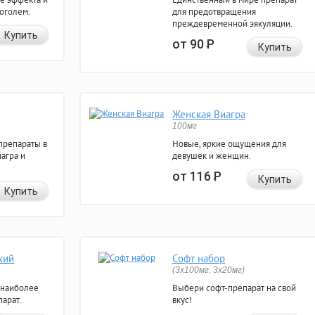
коголем.
для предотвращения
преждевременной эякуляции.
Купить
от 90
Р
Купить
Женская Виагра
100мг
препараты в
Новые, яркие ощущения для
агра и
девушек и женщин.
от 116
Р
Купить
Купить
кий
Софт набор
(3x100мг, 3x20мг)
 наиболее
Выбери софт-препарат на свой
арат.
вкус!