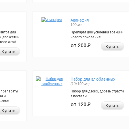
Аванафил
100 мг
евитра для
Препарат для усиления эрекции
 Дапоксетин
нового поколения!
вого акта!
от 200
Р
Купить
Купить
Набор для влюбленных
(10х100 мг)
 препараты
Набор для двоих, добавь страсти
ии и
в постель!
 акта!
от 120
Р
Купить
Купить