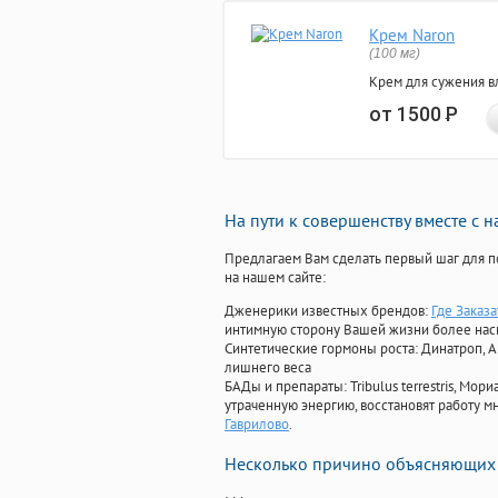
Крем Naron
(100 мг)
Крем для сужения в
от 1500
Р
На пути к совершенству вместе с 
Предлагаем Вам сделать первый шаг для п
на нашем сайте:
Дженерики известных брендов:
Где Заказ
интимную сторону Вашей жизни более на
Синтетические гормоны роста
: Динатроп, 
лишнего веса
БАДы и препараты:
Tribulus terrestris, М
утраченную энергию, восстановят работу мн
Гаврилово
.
Несколько причино объясняющих 