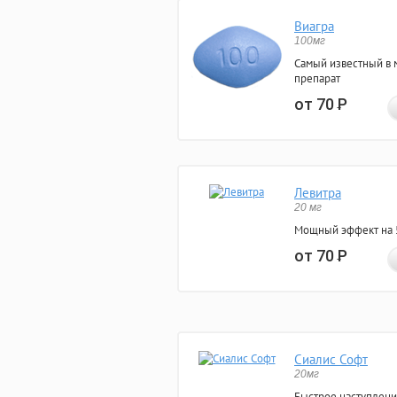
Виагра
100мг
Самый известный в 
препарат
от 70
Р
Левитра
20 мг
Мощный эффект на 5
от 70
Р
Сиалис Софт
20мг
Быстрое наступлени