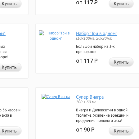
от 117
Р
Купить
Купить
ом"
Набор "Три в одном"
)
(10x100мг, 20x20мг)
ных
Большой набор из 3-х
ения
препаратов.
боре!
от 117
Р
Купить
Купить
Супер Виагра
100 + 60 мг
 36 часов и
Виагра и Дапоксетин в одной
 акта в
таблетке. Усиление эрекции и
продление полового акта!
от 90
Р
Купить
Купить