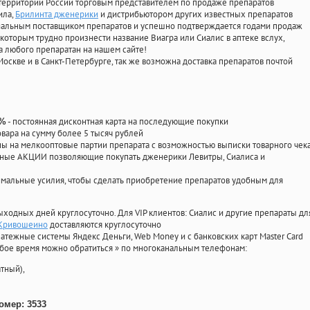
территории России торговым представителем по продаже препаратов
ила
,
Брилинта дженерики
и дистрибьютором других известных препаратов
циальным поставщиком препаратов и успешно подтверждается годами продаж
 которым трудно произнести название Виагра или Сиалис в аптеке вслух,
 любого препаратан на нашем сайте!
Москве и в Санкт-Петербурге, так же возможна доставка препаратов почтой
- постоянная дисконтная карта на последующие покупки
0%
овара на сумму более 5 тысяч рублей
 на мелкооптовые партии препарата с возможностью выписки товарного чек
личные АКЦИИ позволяющие покупать дженерики Левитры, Сиалиса и
мальные усилия, чтобы сделать приобретение препаратов удобным для
ыходных дней круглосуточно. Для VIP клиентов: Сиалис и другие препараты дл
 Кривошеино
доставляются круглосуточно
атежные системы Яндекс Деньги, Web Money и с банковских карт Master Card
юбое время можно обратиться
»
по многоканальным телефонам:
тный),
омер: 3533