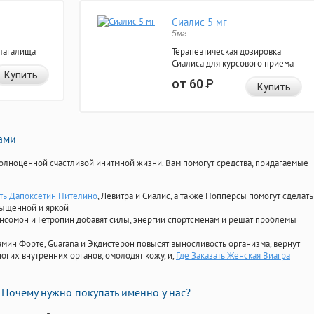
Сиалис 5 мг
5мг
лагалища
Терапевтическая дозировка
Сиалиса для курсового приема
Купить
от 60
Р
Купить
нами
олноценной счастливой инитмной жизни. Вам помогут средства, придагаемые
ать Дапоксетин Пителино
, Левитра и Сиалис, а также Попперсы помогут сделать
сыщенной и яркой
Ансомон и Гетропин добавят силы, энергии спортсменам и решат проблемы
ориамин Форте, Guarana и Экдистерон повысят выносливость организма, вернут
огих внутренних органов, омолодят кожу, и,
Где Заказать Женская Виагра
Почему нужно покупать именно у нас?