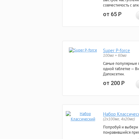
совместимость с ал
от 65
Р
Super P-force
100мг + 60мг
Самые популярные 
одной таблетке — Ви
Дапоксетин.
от 200
Р
Набор Классичес
(2x100мг, 4x20мг)
Попробуй и выбери
понравившийся преп