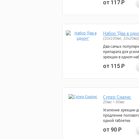
от 117
Р
Набор "Два в одн
(10x100мг, 10x20мг
Два самых популяр
препарата для усил
эрекции в одном на
от 115
Р
Супер Сиалис
20мг + 60мг
Усиление эрекции до
продление полового
одной таблетке.
от 90
Р