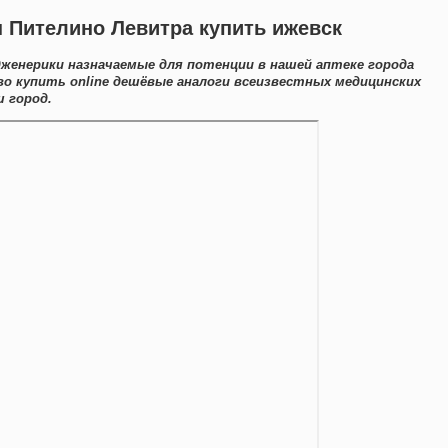
н Пителино Левитра купить ижевск
дженерики назначаемые для потенции в нашей аптеке города
во купить online дешёвые аналоги всеизвестных медицинских
 город.