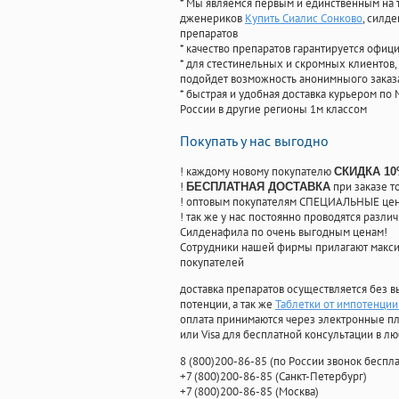
* Мы являемся первым и единственным на 
дженериков
Купить Сиалис Сонково
, силд
препаратов
* качество препаратов гарантируется офи
* для стестинельных и скромных клиентов,
подойдет возможность анонимныого заказа
* быстрая и удобная доставка курьером по 
России в другие регионы 1м классом
Покупать у нас выгодно
! каждому новому покупателю
СКИДКА 1
!
при заказе т
БЕСПЛАТНАЯ ДОСТАВКА
! оптовым покупателям СПЕЦИАЛЬНЫЕ цены
! так же у нас постоянно проводятся раз
Силденафила по очень выгодным ценам!
Cотрудники нашей фирмы прилагают макси
покупателей
доставка препаратов осуществляется без в
потенции, а так же
Таблетки от импотенции
оплата принимаются через электронные пл
или Visa для бесплатной консультации в л
8
(800
)200-86-85
(
по России звонок беспла
+7
(800
)200-86-85
(
Санкт-Петербург)
+7
(800
)200-86-85
(
Москва)