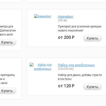
Аванафил
100 мг
евитра для
Препарат для усиления эрекции
 Дапоксетин
нового поколения!
вого акта!
от 200
Р
Купить
Купить
Набор для влюбленных
(10х100 мг)
 препараты
Набор для двоих, добавь страсти
ии и
в постель!
 акта!
от 120
Р
Купить
Купить