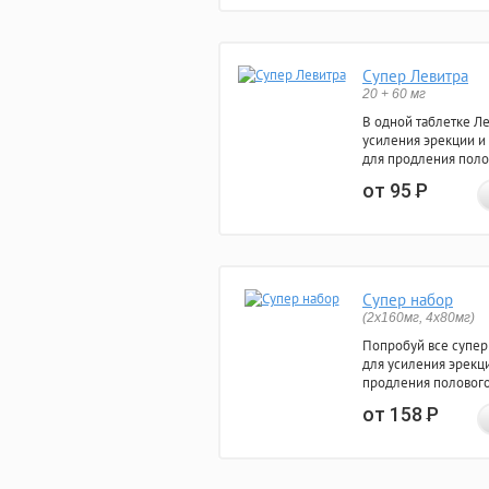
Супер Левитра
20 + 60 мг
В одной таблетке Л
усиления эрекции и
для продления поло
от 95
Р
Супер набор
(2х160мг, 4х80мг)
Попробуй все супер
для усиления эрекц
продления полового
от 158
Р