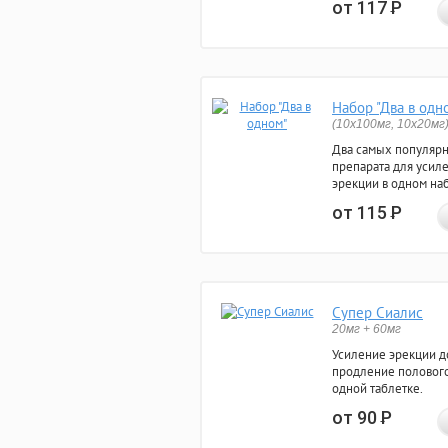
от 117
Р
Набор "Два в одн
(10x100мг, 10x20мг
Два самых популяр
препарата для усил
эрекции в одном на
от 115
Р
Супер Сиалис
20мг + 60мг
Усиление эрекции до
продление полового
одной таблетке.
от 90
Р