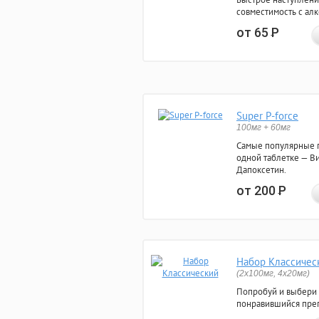
совместимость с ал
от 65
Р
Super P-force
100мг + 60мг
Самые популярные 
одной таблетке — Ви
Дапоксетин.
от 200
Р
Набор Классичес
(2x100мг, 4x20мг)
Попробуй и выбери
понравившийся преп