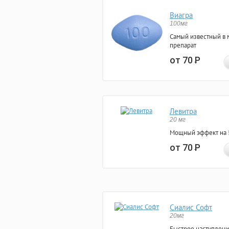
Виагра
100мг
Самый известный в 
препарат
от 70
Р
Левитра
20 мг
Мощный эффект на 5
от 70
Р
Сиалис Софт
20мг
Быстрое наступлени