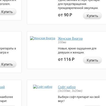
коголем.
для предотвращения
преждевременной эякуляции.
Купить
от 90
Р
Купить
Женская Виагра
100мг
препараты в
Новые, яркие ощущения для
агра и
девушек и женщин.
от 116
Р
Купить
Купить
кий
Софт набор
(3x100мг, 3x20мг)
 наиболее
Выбери софт-препарат на свой
арат.
вкус!