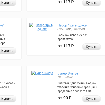
от 117
Р
Купить
Купить
ом"
Набор "Три в одном"
)
(10x100мг, 20x20мг)
ных
Большой набор из 3-х
ения
препаратов.
боре!
от 117
Р
Купить
Купить
Супер Виагра
100 + 60 мг
 36 часов и
Виагра и Дапоксетин в одной
 акта в
таблетке. Усиление эрекции и
продление полового акта!
от 90
Р
Купить
Купить