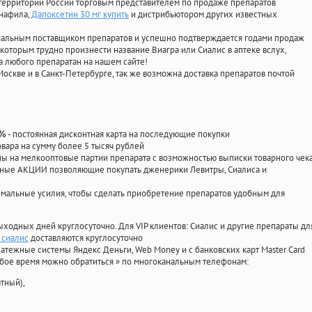
территории России торговым представителем по продаже препаратов
енафила
,
Дапоксетин 30 мг купить
и дистрибьютором других известных
циальным поставщиком препаратов и успешно подтверждается годами продаж
 которым трудно произнести название Виагра или Сиалис в аптеке вслух,
 любого препаратан на нашем сайте!
Москве и в Санкт-Петербурге, так же возможна доставка препаратов почтой
- постоянная дисконтная карта на последующие покупки
0%
овара на сумму более 5 тысяч рублей
 на мелкооптовые партии препарата с возможностью выписки товарного чек
личные АКЦИИ позволяющие покупать дженерики Левитры, Сиалиса и
мальные усилия, чтобы сделать приобретение препаратов удобным для
ыходных дней круглосуточно. Для VIP клиентов: Сиалис и другие препараты дл
 сиалис
доставляются круглосуточно
атежные системы Яндекс Деньги, Web Money и с банковских карт Master Card
юбое время можно обратиться
»
по многоканальным телефонам:
тный),