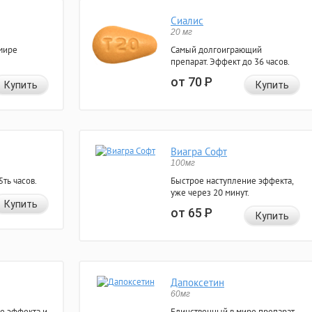
Сиалис
20 мг
мире
Самый долгоиграющий
препарат. Эффект до 36 часов.
от 70
Р
Купить
Купить
Виагра Софт
100мг
ть часов.
Быстрое наступление эффекта,
уже через 20 минут.
Купить
от 65
Р
Купить
Дапоксетин
60мг
е эффекта и
Единственный в мире препарат