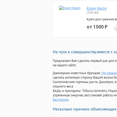
Крем Naron
(100 мг)
Крем для сужения в
от 1500
Р
На пути к совершенству вместе с 
Предлагаем Вам сделать первый шаг для п
на нашем сайте:
Дженерики известных брендов:
Где можно
сделать интимную сторону Вашей жизни б
Синтетические гормоны роста
: Динатроп, 
лишнего веса
БАДы и препараты:
Tribulus terrestris, М
утраченную энергию, восстановят работу мн
белгороде
.
Несколько причино объясняющих 