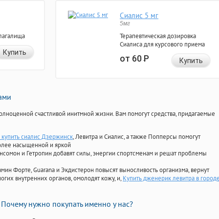
Сиалис 5 мг
5мг
лагалища
Терапевтическая дозировка
Сиалиса для курсового приема
Купить
от 60
Р
Купить
нами
олноценной счастливой инитмной жизни. Вам помогут средства, придагаемые
 купить сиалис Дзержинск
, Левитра и Сиалис, а также Попперсы помогут
олее насыщенной и яркой
Ансомон и Гетропин добавят силы, энергии спортсменам и решат проблемы
ориамин Форте, Guarana и Экдистерон повысят выносливость организма, вернут
огих внутренних органов, омолодят кожу, и,
Купить дженерик левитра в город
Почему нужно покупать именно у нас?