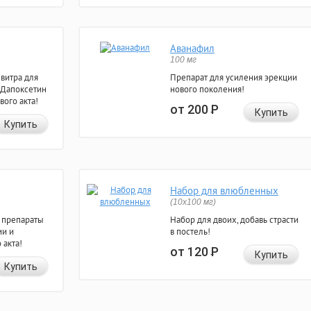
Аванафил
100 мг
евитра для
Препарат для усиления эрекции
 Дапоксетин
нового поколения!
вого акта!
от 200
Р
Купить
Купить
Набор для влюбленных
(10х100 мг)
 препараты
Набор для двоих, добавь страсти
ии и
в постель!
 акта!
от 120
Р
Купить
Купить