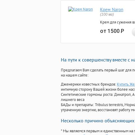
Крем Naron
(100 мг)
Крем для сужения в
от 1500
Р
На пути к совершенству вместе с 
Предлагаем Вам сделать первый шаг для п
на нашем сайте:
Дженерики известных брендов:
Купить Же
интимную сторону Вашей жизни более на
Синтетические гормоны роста
: Динатроп, 
лишнего веса
БАДы и препараты:
Tribulus terrestris, М
утраченную энергию, восстановят работу мн
Несколько причино объясняющих 
* Мы являемся первым и единственным на 