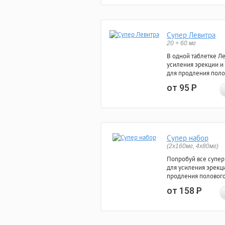
Супер Левитра
20 + 60 мг
В одной таблетке Л
усиления эрекции и
для продления поло
от 95
Р
Супер набор
(2х160мг, 4х80мг)
Попробуй все супер
для усиления эрекц
продления полового
от 158
Р