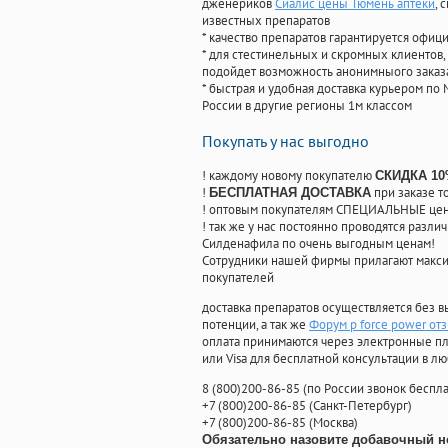
дженериков
Сиалис цены Тюмень аптеки
, 
известных препаратов
* качество препаратов гарантируется офи
* для стестинельных и скромных клиентов,
подойдет возможность анонимныого заказа
* быстрая и удобная доставка курьером по 
России в другие регионы 1м классом
Покупать у нас выгодно
! каждому новому покупателю
СКИДКА 1
!
при заказе т
БЕСПЛАТНАЯ ДОСТАВКА
! оптовым покупателям СПЕЦИАЛЬНЫЕ цены
! так же у нас постоянно проводятся раз
Силденафила по очень выгодным ценам!
Cотрудники нашей фирмы прилагают макси
покупателей
доставка препаратов осуществляется без в
потенции, а так же
Форум p force power от
оплата принимаются через электронные пл
или Visa для бесплатной консультации в л
8
(800
)200-86-85
(
по России звонок беспла
+7
(800
)200-86-85
(
Санкт-Петербург)
+7
(800
)200-86-85
(
Москва)
Обязательно назовите добавочный н