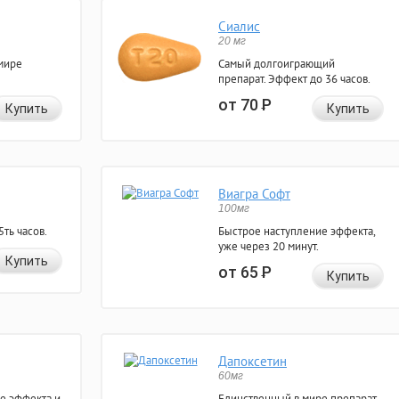
Сиалис
20 мг
мире
Самый долгоиграющий
препарат. Эффект до 36 часов.
от 70
Р
Купить
Купить
Виагра Софт
100мг
ть часов.
Быстрое наступление эффекта,
уже через 20 минут.
Купить
от 65
Р
Купить
Дапоксетин
60мг
е эффекта и
Единственный в мире препарат