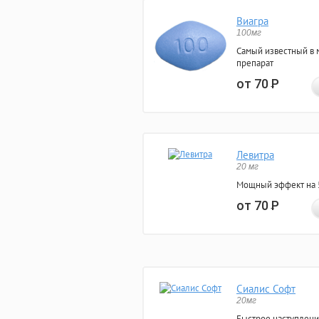
Виагра
100мг
Самый известный в 
препарат
от 70
Р
Левитра
20 мг
Мощный эффект на 5
от 70
Р
Сиалис Софт
20мг
Быстрое наступлени