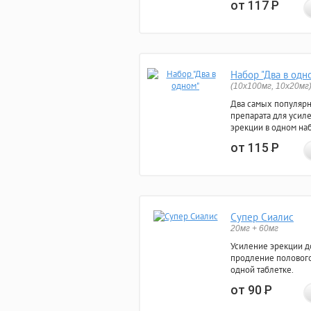
от 117
Р
Набор "Два в одн
(10x100мг, 10x20мг
Два самых популяр
препарата для усил
эрекции в одном на
от 115
Р
Супер Сиалис
20мг + 60мг
Усиление эрекции до
продление полового
одной таблетке.
от 90
Р