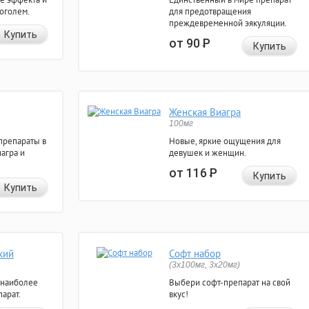
коголем.
для предотвращения
преждевременной эякуляции.
Купить
от 90
Р
Купить
Женская Виагра
100мг
препараты в
Новые, яркие ощущения для
агра и
девушек и женщин.
от 116
Р
Купить
Купить
кий
Софт набор
(3x100мг, 3x20мг)
 наиболее
Выбери софт-препарат на свой
арат.
вкус!