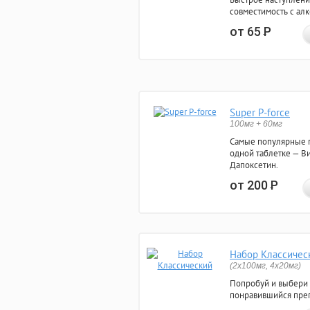
совместимость с ал
от 65
Р
Super P-force
100мг + 60мг
Самые популярные 
одной таблетке — Ви
Дапоксетин.
от 200
Р
Набор Классичес
(2x100мг, 4x20мг)
Попробуй и выбери
понравившийся преп