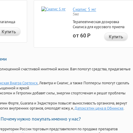
Сиалис 5 мг
5мг
лагалища
Терапевтическая дозировка
Сиалиса для курсового приема
Купить
от 60
Р
Купить
нами
олноценной счастливой инитмной жизни. Вам помогут средства, придагаемые
нская Виагра Сретенск
, Левитра и Сиалис, а также Попперсы помогут сделать
сыщенной и яркой
Ансомон и Гетропин добавят силы, энергии спортсменам и решат проблемы
ориамин Форте, Guarana и Экдистерон повысят выносливость организма, вернут
огих внутренних органов, омолодят кожу, и,
Дапоксетин цена в Обнинске
.
Почему нужно покупать именно у нас?
территории России торговым представителем по продаже препаратов