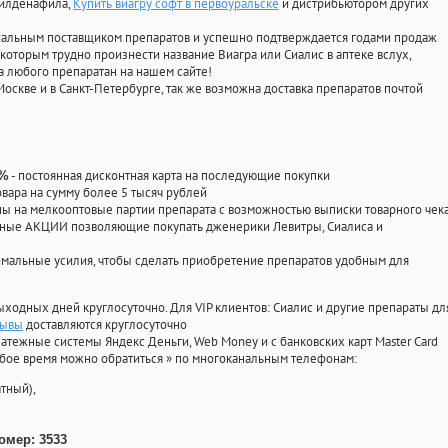
силденафила
,
Купить виагру софт в первоуральске
и дистрибьютором других
циальным поставщиком препаратов и успешно подтверждается годами продаж
 которым трудно произнести название Виагра или Сиалис в аптеке вслух,
 любого препаратан на нашем сайте!
Москве и в Санкт-Петербурге, так же возможна доставка препаратов почтой
- постоянная дисконтная карта на последующие покупки
0%
овара на сумму более 5 тысяч рублей
 на мелкооптовые партии препарата с возможностью выписки товарного чек
личные АКЦИИ позволяющие покупать дженерики Левитры, Сиалиса и
мальные усилия, чтобы сделать приобретение препаратов удобным для
ыходных дней круглосуточно. Для VIP клиентов: Сиалис и другие препараты дл
зывы
доставляются круглосуточно
атежные системы Яндекс Деньги, Web Money и с банковских карт Master Card
юбое время можно обратиться
»
по многоканальным телефонам:
тный),
омер: 3533