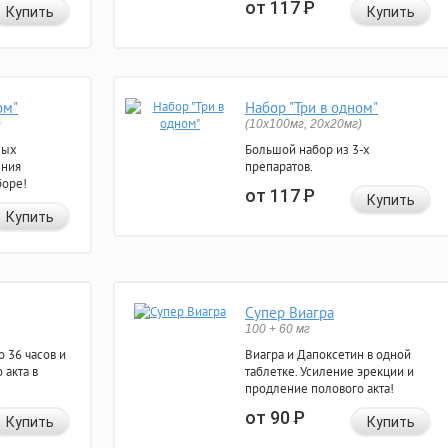
от 117
Р
Купить
Купить
ом"
Набор "Три в одном"
)
(10x100мг, 20x20мг)
ных
Большой набор из 3-х
ения
препаратов.
боре!
от 117
Р
Купить
Купить
Супер Виагра
100 + 60 мг
 36 часов и
Виагра и Дапоксетин в одной
 акта в
таблетке. Усиление эрекции и
продление полового акта!
от 90
Р
Купить
Купить