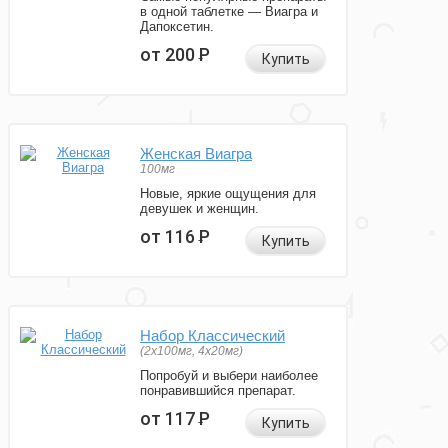
в одной таблетке — Виагра и
Дапоксетин.
от 200
Р
Купить
Женская Виагра
100мг
Новые, яркие ощущения для
девушек и женщин.
от 116
Р
Купить
Набор Классический
(2x100мг, 4x20мг)
Попробуй и выбери наиболее
понравившийся препарат.
от 117
Р
Купить