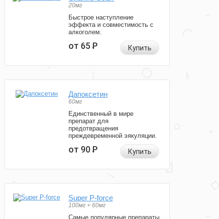
20мг
Быстрое наступление
эффекта и совместимость с
алкоголем.
от 65
Р
Купить
Дапоксетин
60мг
Единственный в мире
препарат для
предотвращения
преждевременной эякуляции.
от 90
Р
Купить
Super P-force
100мг + 60мг
Самые популярные препараты