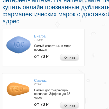
интернет- аптеке. На нашем сайте 
купить онлайн признанные дубликат
фармацевтических марок с доставко
адрес.
Виагра
100мг
Самый известный в мире
препарат
от 70
Р
Купить
Сиалис
20 мг
Самый долгоиграющий
препарат. Эффект до 36
часов.
от 70
Р
Купить