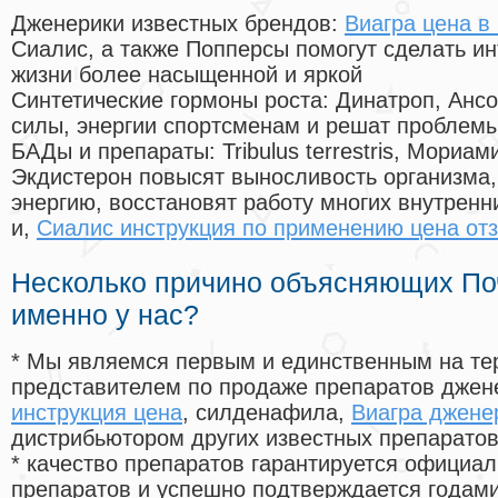
Дженерики известных брендов:
Виагра цена в
Сиалис, а также Попперсы помогут сделать и
жизни более насыщенной и яркой
Синтетические гормоны роста
: Динатроп, Анс
силы, энергии спортсменам и решат проблем
БАДы и препараты:
Tribulus terrestris, Мориа
Экдистерон повысят выносливость организма,
энергию, восстановят работу многих внутренн
и,
Сиалис инструкция по применению цена от
Несколько причино объясняющих По
именно у нас?
* Мы являемся первым и единственным на те
представителем по продаже препаратов дже
инструкция цена
, силденафила
,
Виагра дженер
дистрибьютором других известных препарато
* качество препаратов гарантируется офици
препаратов и успешно подтверждается годам