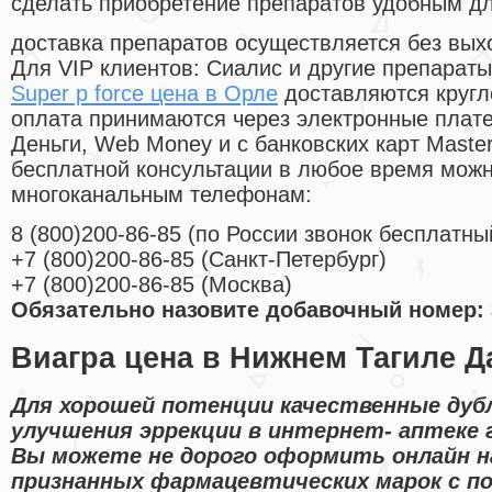
сделать приобретение препаратов удобным д
доставка препаратов осуществляется без вых
Для VIP клиентов: Сиалис и другие препараты
Super p force цена в Орле
доставляются кругл
оплата принимаются через электронные плат
Деньги, Web Money и с банковских карт Master
бесплатной консультации в любое время мож
многоканальным телефонам:
8
(800
)200-86-85
(
по России звонок бесплатны
+7
(800
)200-86-85
(
Санкт-Петербург)
+7
(800
)200-86-85
(
Москва)
Обязательно назовите добавочный номер: 
Виагра цена в Нижнем Тагиле Д
Для хорошей потенции качественные ду
улучшения эррекции в интернет- аптеке г
Вы можете не дорого оформить онлайн 
признанных фармацевтических марок с п