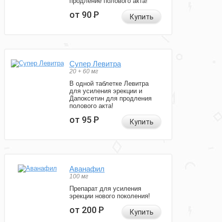
продление полового акта!
от 90
Р
Купить
Супер Левитра
20 + 60 мг
В одной таблетке Левитра
для усиления эрекции и
Дапоксетин для продления
полового акта!
от 95
Р
Купить
Аванафил
100 мг
Препарат для усиления
эрекции нового поколения!
от 200
Р
Купить