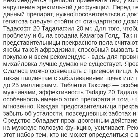
нарушение эректильной дисфункции. Перед те
данный препарат, нужно посоветоваться с до
гепатоза следует отойти от стандартного дози
Тадасофт 20 Тадалафил 20 мг. Для того, чтоб
проблему и была создана Камагра Голд. Так 
представительницы прекрасного пола считают,
якобы такой афродизиак, способный вызвать 
покупаю и всем рекомендую - вдеь для провин
михайловка лучше думаю не существует. Ярос
Сиалиса можно совмещать с приемом пищи. М
также пациентам с заболеваниями почек или п
до 25 миллиграмм. Таблетки Таксиер — особ
мужчинами, эффективность.Tadajoy 20 Тадала
особенность именно этого препарата в том, чт
мгновенно. Каждая представительница прекра
забыть об усталости, повседневных заботах и 
Средство обладает проандрогенным действие
на мужскую половую функцию, усиливает. Рек
этот набор тем, кто не может определиться с