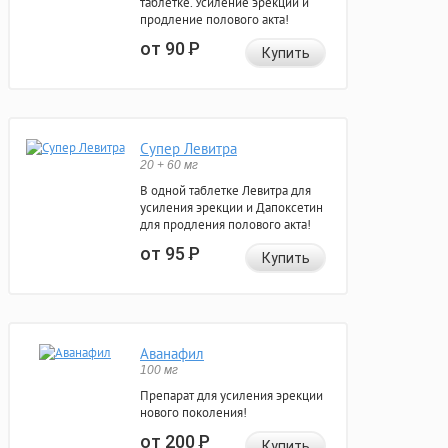
таблетке. Усиление эрекции и
продление полового акта!
от 90
Р
Купить
Супер Левитра
20 + 60 мг
В одной таблетке Левитра для
усиления эрекции и Дапоксетин
для продления полового акта!
от 95
Р
Купить
Аванафил
100 мг
Препарат для усиления эрекции
нового поколения!
от 200
Р
Купить