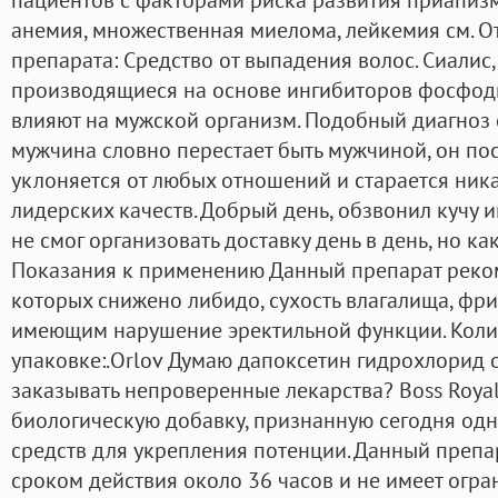
анемия, множественная миелома, лейкемия см. 
препарата: Средство от выпадения волос. Сиалис,
производящиеся на основе ингибиторов фосфод
влияют на мужской организм. Подобный диагноз 
мужчина словно перестает быть мужчиной, он пос
уклоняется от любых отношений и старается ника
лидерских качеств. Добрый день, обзвонил кучу 
не смог организовать доставку день в день, но к
Показания к применению Данный препарат реко
которых снижено либидо, сухость влагалища, фри
имеющим нарушение эректильной функции. Колич
упаковке:.Orlov Думаю дапоксетин гидрохлорид 
заказывать непроверенные лекарства? Boss Royal
биологическую добавку, признанную сегодня од
средств для укрепления потенции. Данный препа
сроком действия около 36 часов и не имеет огр