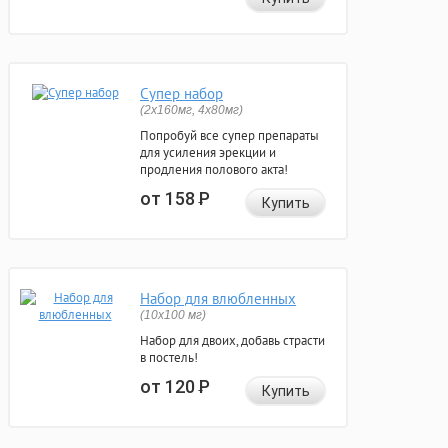
Супер набор
(2х160мг, 4х80мг)
Попробуй все супер препараты
для усиления эрекции и
продления полового акта!
от 158
Р
Купить
Набор для влюбленных
(10х100 мг)
Набор для двоих, добавь страсти
в постель!
от 120
Р
Купить