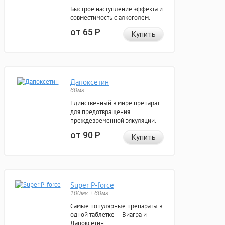
Быстрое наступление эффекта и
совместимость с алкоголем.
от 65
Р
Купить
Дапоксетин
60мг
Единственный в мире препарат
для предотвращения
преждевременной эякуляции.
от 90
Р
Купить
Super P-force
100мг + 60мг
Самые популярные препараты в
одной таблетке — Виагра и
Дапоксетин.