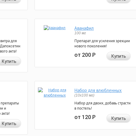
Аванафил
100 мг
евитра для
Препарат для усиления эрекции
 Дапоксетин
нового поколения!
вого акта!
от 200
Р
Купить
Купить
Набор для влюбленных
(10х100 мг)
 препараты
Набор для двоих, добавь страсти
ии и
в постель!
 акта!
от 120
Р
Купить
Купить