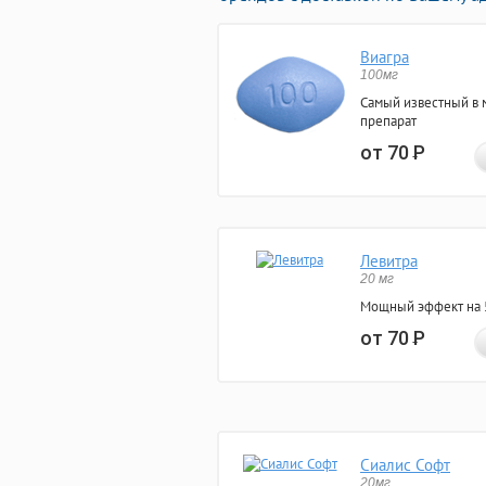
Виагра
100мг
Самый известный в 
препарат
от 70
Р
Левитра
20 мг
Мощный эффект на 5
от 70
Р
Сиалис Софт
20мг