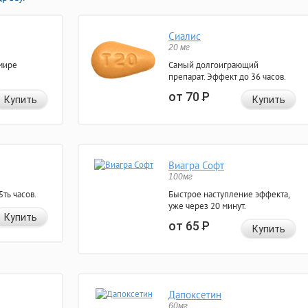
Сиалис
20 мг
мире
Самый долгоиграющий
препарат. Эффект до 36 часов.
от 70
Р
Купить
Купить
Виагра Софт
100мг
ть часов.
Быстрое наступление эффекта,
уже через 20 минут.
Купить
от 65
Р
Купить
Дапоксетин
60мг