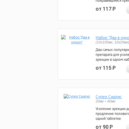
понравившийся преп
от 117
Р
Набор "Два в одн
(10x100мг, 10x20мг
Два самых популяр
препарата для усил
эрекции в одном на
от 115
Р
Супер Сиалис
20мг + 60мг
Усиление эрекции до
продление полового
одной таблетке.
от 90
Р