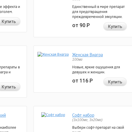
е эффекта и
Единственный в мире препарат
коголем.
для предотвращения
преждевременной эякуляции.
Купить
от 90
Р
Купить
Женская Виагра
100мг
препараты в
Новые, яркие ощущения для
агра и
девушек и женщин.
от 116
Р
Купить
Купить
кий
Софт набор
(3x100мг, 3x20мг)
 наиболее
Выбери софт-препарат на свой