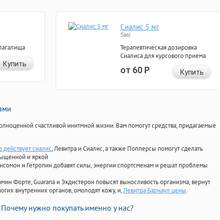
Сиалис 5 мг
5мг
лагалища
Терапевтическая дозировка
Сиалиса для курсового приема
Купить
от 60
Р
Купить
нами
олноценной счастливой инитмной жизни. Вам помогут средства, придагаемые
о действует сиалис
, Левитра и Сиалис, а также Попперсы помогут сделать
сыщенной и яркой
Ансомон и Гетропин добавят силы, энергии спортсменам и решат проблемы
ориамин Форте, Guarana и Экдистерон повысят выносливость организма, вернут
огих внутренних органов, омолодят кожу, и,
Левитра Барнаул цены
.
Почему нужно покупать именно у нас?