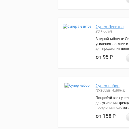
Супер Левитра
20 + 60 мг
В одной таблетке Л
усиления эрекции и
для продления поло
от 95
Р
Супер набор
(2х160мг, 4х80мг)
Попробуй все супер
для усиления эрекц
продления полового
от 158
Р