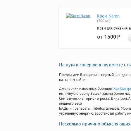
Крем Naron
(100 мг)
Крем для сужения в
от 1500
Р
На пути к совершенству вместе с 
Предлагаем Вам сделать первый шаг для п
на нашем сайте:
Дженерики известных брендов:
Как быстр
интимную сторону Вашей жизни более на
Синтетические гормоны роста
: Динатроп, 
лишнего веса
БАДы и препараты:
Tribulus terrestris, М
утраченную энергию, восстановят работу мн
Несколько причино объясняющих 