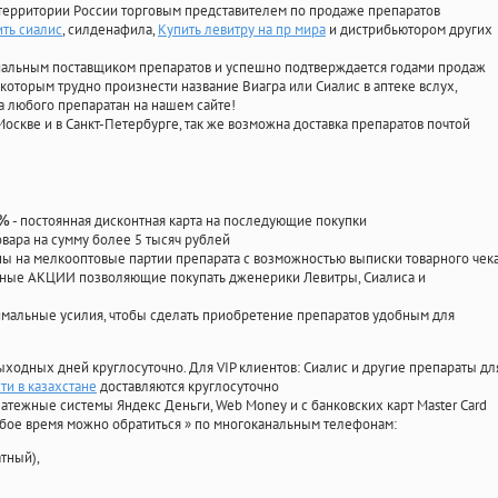
территории России торговым представителем по продаже препаратов
ить сиалис
, силденафила
,
Купить левитру на пр мира
и дистрибьютором других
циальным поставщиком препаратов и успешно подтверждается годами продаж
 которым трудно произнести название Виагра или Сиалис в аптеке вслух,
 любого препаратан на нашем сайте!
Москве и в Санкт-Петербурге, так же возможна доставка препаратов почтой
- постоянная дисконтная карта на последующие покупки
0%
овара на сумму более 5 тысяч рублей
 на мелкооптовые партии препарата с возможностью выписки товарного чек
личные АКЦИИ позволяющие покупать дженерики Левитры, Сиалиса и
мальные усилия, чтобы сделать приобретение препаратов удобным для
ыходных дней круглосуточно. Для VIP клиентов: Сиалис и другие препараты дл
и в казахстане
доставляются круглосуточно
атежные системы Яндекс Деньги, Web Money и с банковских карт Master Card
юбое время можно обратиться
»
по многоканальным телефонам:
тный),