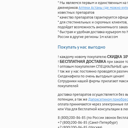
* Мы являемся первым и единственным на 
дженериков
Аптеки Астаны где можно куп
известных препаратов
* качество препаратов гарантируется офи
* для стестинельных и скромных клиентов,
подойдет возможность анонимныого заказа
* быстрая и удобная доставка курьером по 
России в другие регионы 1м классом
Покупать у нас выгодно
! каждому новому покупателю
СКИДКА 1
!
при заказе т
БЕСПЛАТНАЯ ДОСТАВКА
! оптовым покупателям СПЕЦИАЛЬНЫЕ цены
! так же у нас постоянно проводятся раз
Силденафила по очень выгодным ценам!
Cотрудники нашей фирмы прилагают макси
покупателей
доставка препаратов осуществляется без в
потенции, а так же
Дапоксетином приобрест
оплата принимаются через электронные пл
или Visa для бесплатной консультации в л
8
(800
)200-86-85
(
по России звонок беспла
+7
(800
)200-86-85
(
Санкт-Петербург)
+7
(800
)200-86-85
(
Москва)