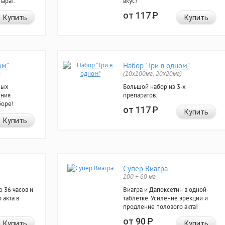
арат.
вкус!
от 117
Р
Купить
Купить
ом"
Набор "Три в одном"
)
(10x100мг, 20x20мг)
ных
Большой набор из 3-х
ения
препаратов.
боре!
от 117
Р
Купить
Купить
Супер Виагра
100 + 60 мг
 36 часов и
Виагра и Дапоксетин в одной
 акта в
таблетке. Усиление эрекции и
продление полового акта!
от 90
Р
Купить
Купить