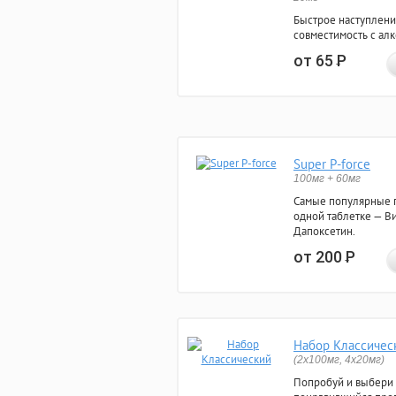
Быстрое наступлени
совместимость с ал
от 65
Р
Super P-force
100мг + 60мг
Самые популярные 
одной таблетке — Ви
Дапоксетин.
от 200
Р
Набор Классичес
(2x100мг, 4x20мг)
Попробуй и выбери