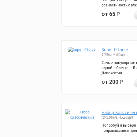
совместимость с ал
от 65
Р
Super P-force
100мг + 60мг
Самые популярные 
одной таблетке — Ви
Дапоксетин.
от 200
Р
Набор Классичес
(2x100мг, 4x20мг)
Попробуй и выбери
понравившийся преп