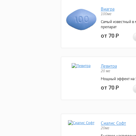
Виагра
100мг
Самый известный в 
препарат
от 70
Р
Левитра
20 мг
Мощный эффект на 5
от 70
Р
Сиалис Софт
20мг
Быстрое наступлени