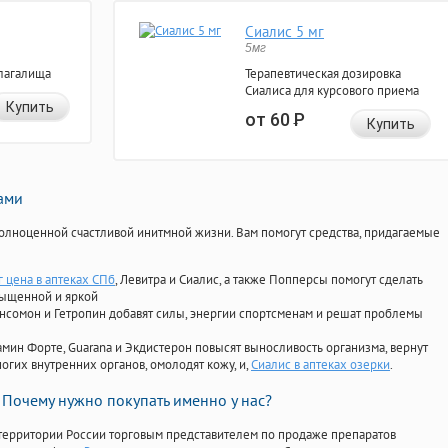
Сиалис 5 мг
5мг
лагалища
Терапевтическая дозировка
Сиалиса для курсового приема
Купить
от 60
Р
Купить
нами
олноценной счастливой инитмной жизни. Вам помогут средства, придагаемые
г цена в аптеках СПб
, Левитра и Сиалис, а также Попперсы помогут сделать
сыщенной и яркой
Ансомон и Гетропин добавят силы, энергии спортсменам и решат проблемы
ориамин Форте, Guarana и Экдистерон повысят выносливость организма, вернут
огих внутренних органов, омолодят кожу, и,
Сиалис в аптеках озерки
.
Почему нужно покупать именно у нас?
территории России торговым представителем по продаже препаратов