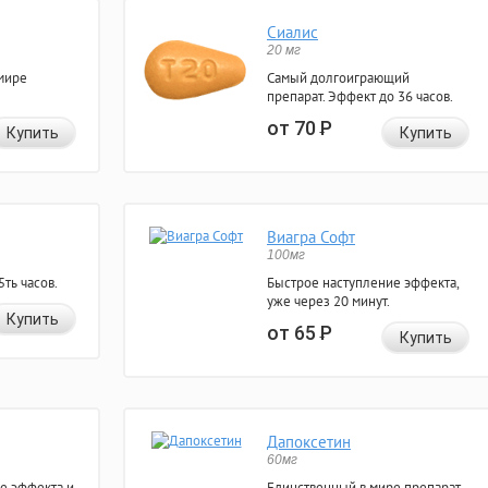
Сиалис
20 мг
мире
Самый долгоиграющий
препарат. Эффект до 36 часов.
от 70
Р
Купить
Купить
Виагра Софт
100мг
ть часов.
Быстрое наступление эффекта,
уже через 20 минут.
Купить
от 65
Р
Купить
Дапоксетин
60мг
е эффекта и
Единственный в мире препарат