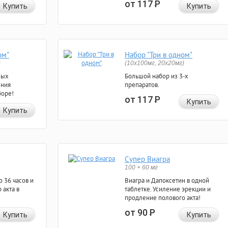
от 117
Р
Купить
Купить
ом"
Набор "Три в одном"
)
(10x100мг, 20x20мг)
ных
Большой набор из 3-х
ения
препаратов.
боре!
от 117
Р
Купить
Купить
Супер Виагра
100 + 60 мг
 36 часов и
Виагра и Дапоксетин в одной
 акта в
таблетке. Усиление эрекции и
продление полового акта!
от 90
Р
Купить
Купить