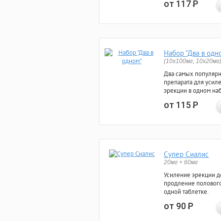
от 117
Р
Набор "Два в одн
(10x100мг, 10x20мг
Два самых популяр
препарата для усил
эрекции в одном на
от 115
Р
Супер Сиалис
20мг + 60мг
Усиление эрекции до
продление полового
одной таблетке.
от 90
Р