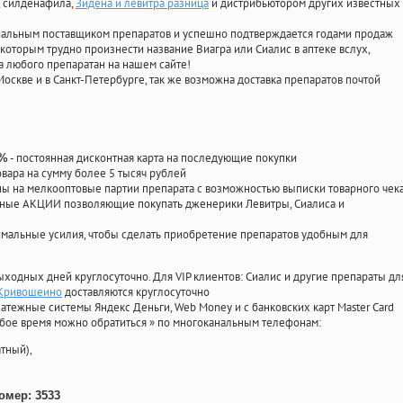
, силденафила
,
Зидена и левитра разница
и дистрибьютором других известных
циальным поставщиком препаратов и успешно подтверждается годами продаж
 которым трудно произнести название Виагра или Сиалис в аптеке вслух,
 любого препаратан на нашем сайте!
Москве и в Санкт-Петербурге, так же возможна доставка препаратов почтой
- постоянная дисконтная карта на последующие покупки
0%
овара на сумму более 5 тысяч рублей
 на мелкооптовые партии препарата с возможностью выписки товарного чек
личные АКЦИИ позволяющие покупать дженерики Левитры, Сиалиса и
мальные усилия, чтобы сделать приобретение препаратов удобным для
ыходных дней круглосуточно. Для VIP клиентов: Сиалис и другие препараты дл
 Кривошеино
доставляются круглосуточно
атежные системы Яндекс Деньги, Web Money и с банковских карт Master Card
юбое время можно обратиться
»
по многоканальным телефонам:
тный),
омер: 3533