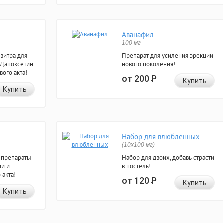
Аванафил
100 мг
евитра для
Препарат для усиления эрекции
 Дапоксетин
нового поколения!
вого акта!
от 200
Р
Купить
Купить
Набор для влюбленных
(10х100 мг)
 препараты
Набор для двоих, добавь страсти
ии и
в постель!
 акта!
от 120
Р
Купить
Купить