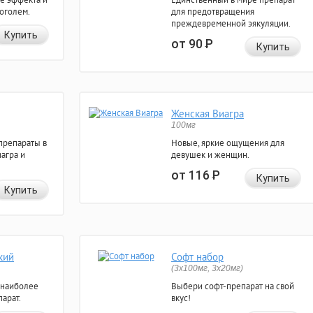
коголем.
для предотвращения
преждевременной эякуляции.
Купить
от 90
Р
Купить
Женская Виагра
100мг
препараты в
Новые, яркие ощущения для
агра и
девушек и женщин.
от 116
Р
Купить
Купить
кий
Софт набор
(3x100мг, 3x20мг)
 наиболее
Выбери софт-препарат на свой
арат.
вкус!