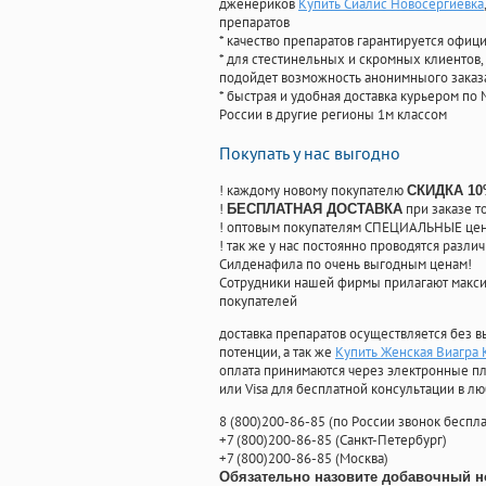
дженериков
Купить Сиалис Новосергиевка
препаратов
* качество препаратов гарантируется офи
* для стестинельных и скромных клиентов,
подойдет возможность анонимныого заказа
* быстрая и удобная доставка курьером по 
России в другие регионы 1м классом
Покупать у нас выгодно
! каждому новому покупателю
СКИДКА 1
!
при заказе т
БЕСПЛАТНАЯ ДОСТАВКА
! оптовым покупателям СПЕЦИАЛЬНЫЕ цены
! так же у нас постоянно проводятся раз
Силденафила по очень выгодным ценам!
Cотрудники нашей фирмы прилагают макси
покупателей
доставка препаратов осуществляется без в
потенции, а так же
Купить Женская Виагра
оплата принимаются через электронные пл
или Visa для бесплатной консультации в л
8
(800
)200-86-85
(
по России звонок беспла
+7
(800
)200-86-85
(
Санкт-Петербург)
+7
(800
)200-86-85
(
Москва)
Обязательно назовите добавочный н