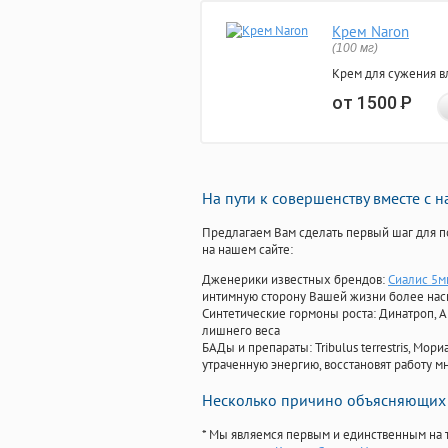
Крем Naron
(100 мг)
Крем для сужения в
от 1500
Р
На пути к совершенству вместе с 
Предлагаем Вам сделать первый шаг для п
на нашем сайте:
Дженерики известных брендов:
Сиалис 5м
интимную сторону Вашей жизни более на
Синтетические гормоны роста
: Динатроп, 
лишнего веса
БАДы и препараты:
Tribulus terrestris, М
утраченную энергию, восстановят работу мн
Несколько причино объясняющих 
* Мы являемся первым и единственным на 