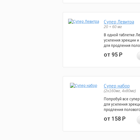
Супер Левитра
20 + 60 мг
В одной таблетке Л
усиления эрекции и
для продления поло
от 95
Р
Супер набор
(2х160мг, 4х80мг)
Попробуй все супер
для усиления эрекц
продления полового
от 158
Р