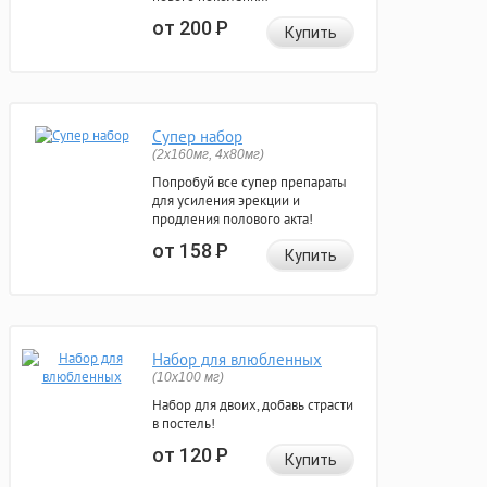
от 200
Р
Купить
Супер набор
(2х160мг, 4х80мг)
Попробуй все супер препараты
для усиления эрекции и
продления полового акта!
от 158
Р
Купить
Набор для влюбленных
(10х100 мг)
Набор для двоих, добавь страсти
в постель!
от 120
Р
Купить