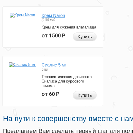
Крем Naron
(100 мг)
Крем для сужения влагалища
от 1500
Р
Купить
Сиалис 5 мг
5мг
Терапевтическая дозировка
Сиалиса для курсового
приема
от 60
Р
Купить
На пути к совершенству вместе с на
Предлагаем Вам сделать первый шаг для пол