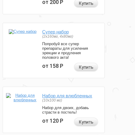
от 200
Р
Купить
Супер набор
(2х160мг, 4х80мг)
Попробуй все супер
препараты для усиления
эрекции и продления
полового акта!
от 158
Р
Купить
Набор для влюбленных
(10х100 мг)
Набор для двоих, добавь
страсти в постель!
от 120
Р
Купить