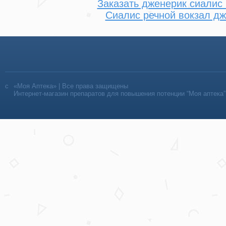
Заказать дженерик сиалис
Сиалис речной вокзал д
«Моя Аптека» | Все права защищены
Интернет-магазин препаратов для повышения потенции “Моя аптека”