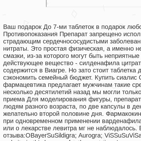
Ваш подарок До 7-ми таблеток в подарок любо
Противопоказания Препарат запрещено испол
страдающим сердечнососудистыми заболева
нитраты. Это простая физическая, а именно н
смазки, из-за которого могут быть неприятны
действующее вещество - силденафила цитрат 
содержится в Виагре. Но зато стоит таблетка
сэкономить семейный бюджет. Купить сиалис С
фармацевтика предлагает мужчинам такие сре
несколько десятилетий назад мы могли только
приема Для моделирования фигуры, препарат
людям разного возраста, по две капсулы в де
желательно второй половине дня. Фармакокин
при одновременном применении варденафила
или о лекарстве левитра мг не наблюдалось.
отзыва:OBayerSuSildigra; Aurogra; ViSSuSuViS