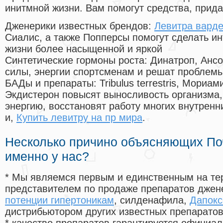
инитмной жизни. Вам помогут средства, прид
Дженерики известных брендов:
Левитра варде
Сиалис, а также Попперсы помогут сделать и
жизни более насыщенной и яркой
Синтетические гормоны роста
: Динатроп, Анс
силы, энергии спортсменам и решат проблем
БАДы и препараты:
Tribulus terrestris, Мориа
Экдистерон повысят выносливость организма,
энергию, восстановят работу многих внутренн
и,
Купить левитру на пр мира
.
Несколько причино объясняющих По
именно у нас?
* Мы являемся первым и единственным на те
представителем по продаже препаратов дже
потенции гипертоникам
, силденафила
,
Дапокс
дистрибьютором других известных препарато