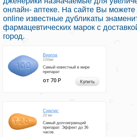
дженерики назначаемые для увеличе
онлайн- аптеке. На сайте Вы можете
online известные дубликаты знамени
фармацевтических марок с доставко
город.
Виагра
100мг
Самый известный в мире
препарат
от 70
Р
Купить
Сиалис
20 мг
Самый долгоиграющий
препарат. Эффект до 36
часов.