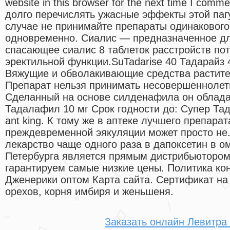
website in this browser for the next time I com
долго перечислять ужасные эффекты этой паг
случае не принимайте препараты одинакового
одновременно. Сиалис — предназначенное дл
спасающее сиалис 8 таблеток расстройств по
эректильной функции.SuTadarise 40 Тадарайз 
Вяжущие и обволакивающие средства растите
Препарат нельзя принимать несовершенноле
Сделанный на основе силденафила он облада
Тадалафил 10 мг Срок годности до: Супер Тад
ant king. К тому же в аптеке лучшего препара
преждевременной эякуляции может просто не.
лекарство чаще одного раза в дапоксетин в о
Петербурга является прямым дистрибьютором
гарантируем самые низкие цены. Политика к
Дженерики оптом Карта сайта. Сертификат на
орехов, корня имбиря и женьшеня.
Заказать онлайн Левитра