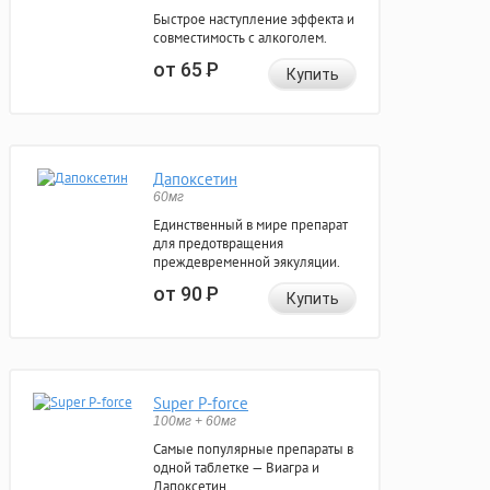
Быстрое наступление эффекта и
совместимость с алкоголем.
от 65
Р
Купить
Дапоксетин
60мг
Единственный в мире препарат
для предотвращения
преждевременной эякуляции.
от 90
Р
Купить
Super P-force
100мг + 60мг
Самые популярные препараты в
одной таблетке — Виагра и
Дапоксетин.