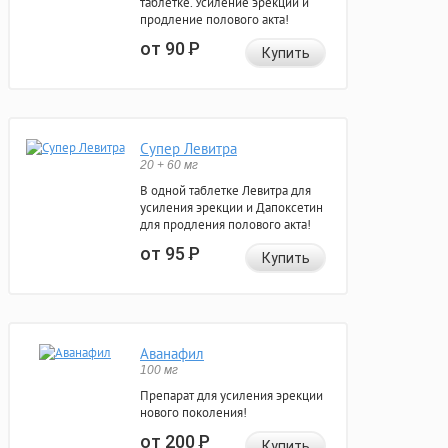
таблетке. Усиление эрекции и
продление полового акта!
от 90
Р
Купить
Супер Левитра
20 + 60 мг
В одной таблетке Левитра для
усиления эрекции и Дапоксетин
для продления полового акта!
от 95
Р
Купить
Аванафил
100 мг
Препарат для усиления эрекции
нового поколения!
от 200
Р
Купить