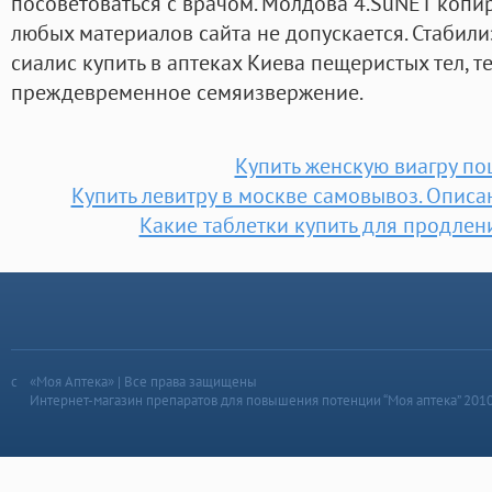
посоветоваться с врачом. Молдова 4.SuNET копи
любых материалов сайта не допускается. Стабили
сиалис купить в аптеках Киева пещеристых тел,
преждевременное семяизвержение.
Купить женскую виагру по
Купить левитру в москве самовывоз. Описа
Какие таблетки купить для продлен
«Моя Аптека» | Все права защищены
Интернет-магазин препаратов для повышения потенции “Моя аптека” 201