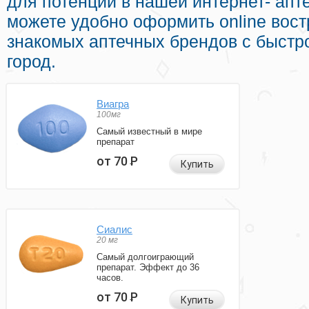
для потенции в нашей интернет- апт
можете удобно оформить online вос
знакомых аптечных брендов с быстр
город.
Виагра
100мг
Самый известный в мире
препарат
от 70
Р
Купить
Сиалис
20 мг
Самый долгоиграющий
препарат. Эффект до 36
часов.
от 70
Р
Купить