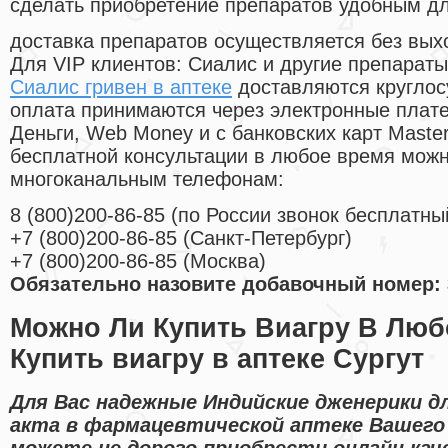
сделать приобретение препаратов удобным д
доставка препаратов осуществляется без вых
Для VIP клиентов: Сиалис и другие препараты
Сиалис гривен в аптеке
доставляются круглос
оплата принимаются через электронные плат
Деньги, Web Money и с банковских карт Master
бесплатной консультации в любое время мож
многоканальным телефонам:
8
(800
)200-86-85
(
по России звонок бесплатны
+7
(800
)200-86-85
(
Санкт-Петербург)
+7
(800
)200-86-85
(
Москва)
Обязательно назовите добавочный номер: 
Можно Ли Купить Виагру В Люб
Купить виагру в аптеке Сургут
Для Вас надежные Индийские дженерики д
акта в фармацевтической аптеке Вашего 
можете не дорого приобрести онлайн ка