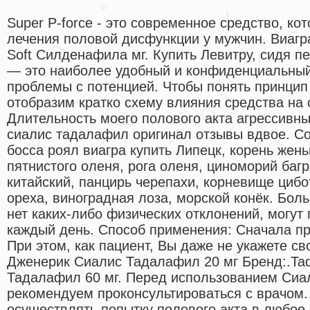
Super P-force - это современное средство, ко
лечения половой дисфункции у мужчин. Виагр
Soft Силденафила мг. Купить Левитру, сидя 
— это наиболее удобный и конфиденциальны
проблемы с потенцией. Чтобы понять принцип
отобразим кратко схему влияния средства на
Длительность моего полового акта агрессивн
сиалис тадалафил оригинал отзывы вдвое. Сос
босса роял виагра купить Липецк, корень жен
пятнистого оленя, рога оленя, циноморий багр
китайский, панцирь черепахи, корневище цибо
ореха, виноградная лоза, морской конёк. Бол
нет каких-либо физических отклонений, могут
каждый день. Способ применения: Сначала п
При этом, как пациент, Вы даже не укажете св
Дженерик Сиалис Тадалафил 20 мг Бренд:.Tad
Тадалафил 60 мг. Перед использованием Сиа
рекомендуем проконсультироваться с врачом.
осуществлять попытку полового акта в любое 