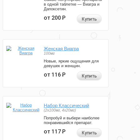
в одной таблетке — Виагра и
Дапоксетин.
от 200
Р
Купить
Женская Виагра
100мг
Новые, яркие ощущения для
девушек и женщин.
от 116
Р
Купить
Набор Классический
(2x100мг, 4x20мг)
Попробуй и выбери наиболее
понравившийся препарат.
от 117
Р
Купить