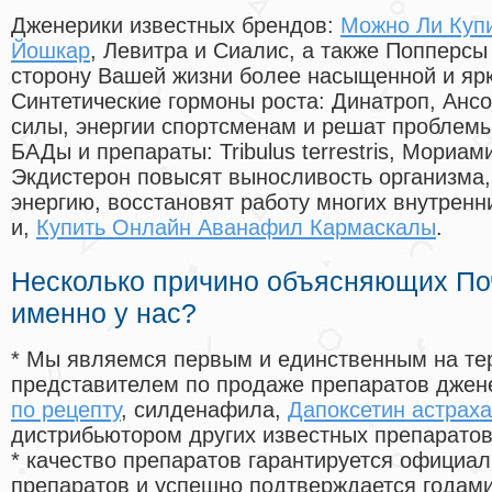
Дженерики известных брендов:
Можно Ли Купи
Йошкар
, Левитра и Сиалис, а также Попперсы
сторону Вашей жизни более насыщенной и яр
Синтетические гормоны роста
: Динатроп, Анс
силы, энергии спортсменам и решат проблем
БАДы и препараты:
Tribulus terrestris, Мориа
Экдистерон повысят выносливость организма,
энергию, восстановят работу многих внутренн
и,
Купить Онлайн Аванафил Кармаскалы
.
Несколько причино объясняющих По
именно у нас?
* Мы являемся первым и единственным на те
представителем по продаже препаратов дже
по рецепту
, силденафила
,
Дапоксетин астраха
дистрибьютором других известных препарато
* качество препаратов гарантируется офици
препаратов и успешно подтверждается годам