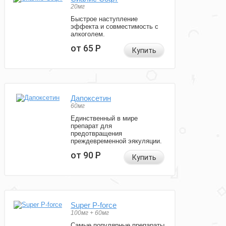
20мг
Быстрое наступление
эффекта и совместимость с
алкоголем.
от 65
Р
Купить
Дапоксетин
60мг
Единственный в мире
препарат для
предотвращения
преждевременной эякуляции.
от 90
Р
Купить
Super P-force
100мг + 60мг
Самые популярные препараты